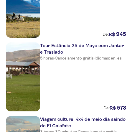
945
R$
De:
Tour Estância 25 de Mayo com Jantar
e Traslado
5 horas
·
Cancelamento grátis
·
Idiomas: en, es
573
R$
De:
Viagem cultural 4x4 de meio dia saindo
de El Calafate
3 horas 30 minutos
·
Cancelamento grátis
·