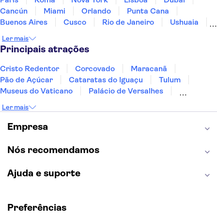
Cancún
Miami
Orlando
Punta Cana
Buenos Aires
Cusco
Rio de Janeiro
Ushuaia
Foz do Iguaçu
Mendoza
Salvador
Ler mais
Fernando de Noronha
Curitiba
Recife
Fortaleza
Principais atrações
Cristo Redentor
Corcovado
Maracanã
Pão de Açúcar
Cataratas do Iguaçu
Tulum
Museus do Vaticano
Palácio de Versalhes
Torre Eiffel
Coliseu
Capela Sistina
Ler mais
Museu do Louvre
Sagrada Família
Estátua da Liberdade
Empire State Building
Empresa
Grand Canyon
Burj Khalifa
Montmartre
Torre de Belém
Discovery Cove
Nós recomendamos
Ajuda e suporte
Preferências