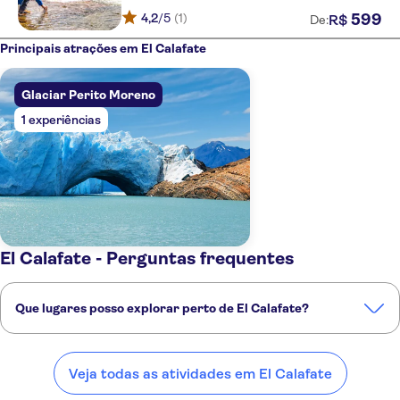
4,2
/5
(1)
599
R$
De:
Principais atrações em El Calafate
Glaciar Perito Moreno
1 experiências
El Calafate - Perguntas frequentes
Que lugares posso explorar perto de El Calafate?
Confira alguns dos nossos lugares favoritos para visitar perto de El
Calafate:
Veja todas as atividades em El Calafate
Ushuaia
Puerto Madryn
San Carlos de Bariloche
Mendoza