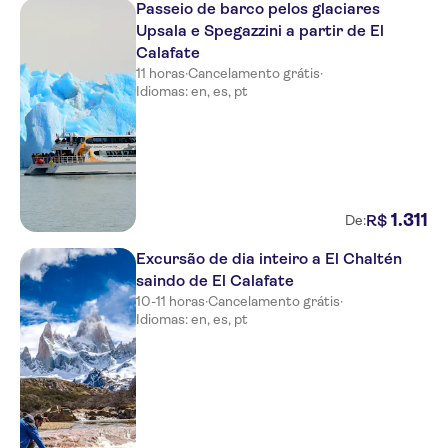
Passeio de barco pelos glaciares
Upsala e Spegazzini a partir de El
Calafate
11 horas
·
Cancelamento grátis
·
Idiomas: en, es, pt
1
.
311
R$
De:
Excursão de dia inteiro a El Chaltén
saindo de El Calafate
10-11 horas
·
Cancelamento grátis
·
Idiomas: en, es, pt