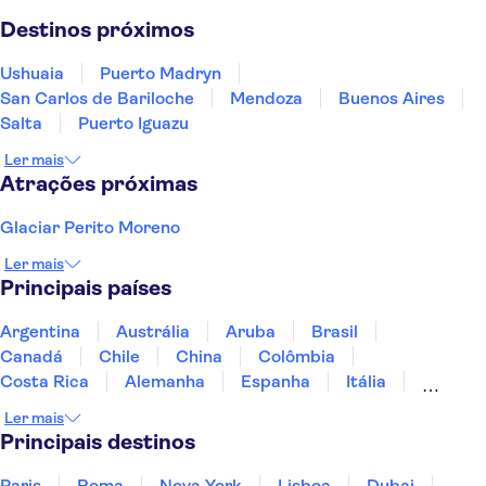
Buenos Aires
Destinos próximos
Ushuaia
Puerto Madryn
San Carlos de Bariloche
Mendoza
Buenos Aires
Salta
Puerto Iguazu
Ler mais
Atrações próximas
Glaciar Perito Moreno
Ler mais
Principais países
Argentina
Austrália
Aruba
Brasil
Canadá
Chile
China
Colômbia
Costa Rica
Alemanha
Espanha
Itália
Jamaica
Japão
Marrocos
México
Ler mais
Panamá
Peru
Portugal
Uruguai
Principais destinos
Paris
Roma
Nova York
Lisboa
Dubai