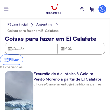
Filtros
Preço (por adulto)
Hotel pickup
Opções de ingressos
Página inicial
Argentina
Tour guiado
Categorias
Mín.
R$
Máx.
R$
Coisas para fazer em El Calafate
Confirmação instantânea
Excursões e passeios de um dia
NO-PICKUP
Idomas
Coisas para fazer em El Calafate
Cancelamento gratuito
Inglês
Turismo e tradições
Atividades
Taxas de entrada incluídas
Espanhol
Rural
Refeição incluída
Barcos
Desde:
Ao ar livre
Até:
Atrações e visitas guiadas
Português
Subject expert guide
Comidas e bebidas
Natureza
Tours a pé
Passes turísticos
Voucher eletrônico
Bebidas e
Atividades fora de
Filter
Local touch
degustações
estrada
8 Experiências
Excursão de dia inteiro à Geleira
Perito Moreno a partir de El Calafate
8 horas
·
Cancelamento grátis
·
Idiomas: en, es