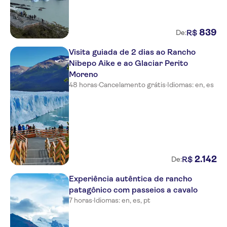
839
R$
De:
Visita guiada de 2 dias ao Rancho
Nibepo Aike e ao Glaciar Perito
Moreno
48 horas
·
Cancelamento grátis
·
Idiomas: en, es
2
.
142
R$
De:
Experiência autêntica de rancho
patagônico com passeios a cavalo
7 horas
·
Idiomas: en, es, pt