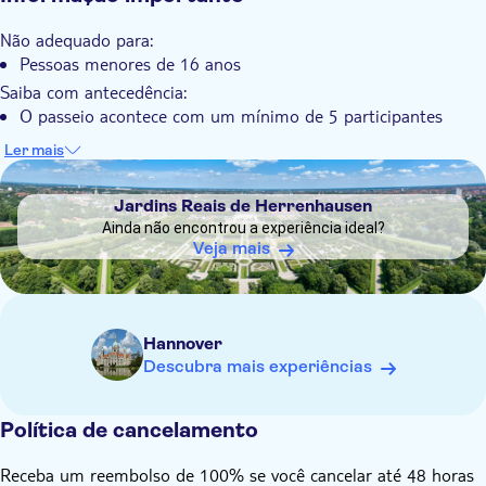
Não adequado para:
Pessoas menores de 16 anos
Saiba com antecedência:
O passeio acontece com um mínimo de 5 participantes
Recomenda-se usar roupas confortáveis
Ler mais
DSA1Jardins Reais de Herrenhausen
Lembre-se de trazer:
Uma garrafa de água e um pequeno lanche
Jardins Reais de Herrenhausen
Ainda não encontrou a experiência ideal?
Veja mais
Hannover
Descubra mais experiências
Política de cancelamento
Receba um reembolso de 100% se você cancelar até 48 horas