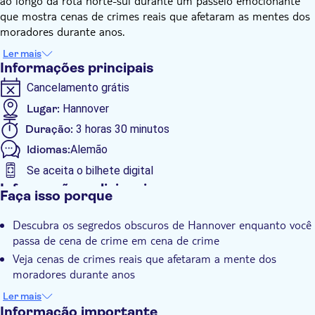
ao longo da rota norte-sul durante um passeio emocionante
que mostra cenas de crimes reais que afetaram as mentes dos
moradores durante anos.
Ao longo do idílico Maschsee, você descobrirá quais casos
Ler mais
criminais verdadeiros aconteceram aqui nas últimas décadas e
Informações principais
quais ainda hoje estão parcialmente sem solução. O caminho
Cancelamento grátis
leva você do centro da cidade para os bairros vizinhos de
Hannover. Mas tenha cuidado: crimes verdadeiros e casos
Lugar:
Hannover
criminais também aconteceram aqui.
Duração:
3 horas 30 minutos
Idiomas:
Alemão
Se aceita o bilhete digital
Informações adicionais
Faça isso porque
Confirmação instantânea
Descubra os segredos obscuros de Hannover enquanto você
Tour guiado
passa de cena de crime em cena de crime
Voucher eletrônico
Veja cenas de crimes reais que afetaram a mente dos
moradores durante anos
Descubra os verdadeiros casos criminais que aconteceram
Ler mais
recentemente e ainda hoje estão parcialmente sem solução
Informação importante