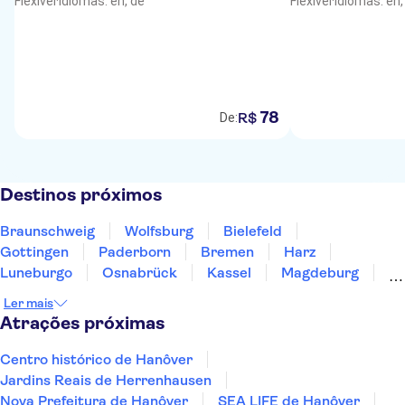
Flexível
·
Idiomas: en, de
Flexível
·
Idiomas: en,
78
R$
De:
Destinos próximos
Braunschweig
Wolfsburg
Bielefeld
Gottingen
Paderborn
Bremen
Harz
Luneburgo
Osnabrück
Kassel
Magdeburg
Hamburgo
Oldenburg
Eisleben
Münster
Ler mais
Atrações próximas
Centro histórico de Hanôver
Jardins Reais de Herrenhausen
Nova Prefeitura de Hanôver
SEA LIFE de Hanôver