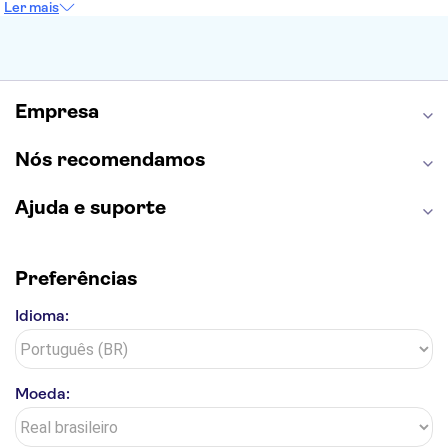
Ler mais
Museu do Louvre
Sagrada Família
Estátua da Liberdade
Empire State Building
Grand Canyon
Burj Khalifa
Montmartre
Torre de Belém
Discovery Cove
Empresa
Nós recomendamos
Ajuda e suporte
Preferências
Idioma:
Moeda: