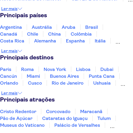
Rio Reno
Ponte Hohenzollern
Ler mais
Museu do Chocolate de Colônia
River Spree
Principais países
Muro de Berlim
Portão de Brandemburgo
St Pauli
Porto de Hamburgo
Reichstag
Argentina
Austrália
Aruba
Brasil
Elbphilharmonie
Ilha dos Museus
Canadá
Chile
China
Colômbia
Costa Rica
Alemanha
Espanha
Itália
Jamaica
Japão
Marrocos
México
Ler mais
Panamá
Peru
Portugal
Uruguai
Principais destinos
Paris
Roma
Nova York
Lisboa
Dubai
Cancún
Miami
Buenos Aires
Punta Cana
Orlando
Cusco
Rio de Janeiro
Ushuaia
Foz do Iguaçu
Mendoza
Salvador
Ler mais
Fernando de Noronha
Curitiba
Recife
Fortaleza
Principais atrações
Cristo Redentor
Corcovado
Maracanã
Pão de Açúcar
Cataratas do Iguaçu
Tulum
Museus do Vaticano
Palácio de Versalhes
Torre Eiffel
Coliseu
Capela Sistina