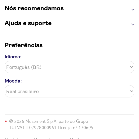
Discovery Cove
Nós recomendamos
Ajuda e suporte
Preferências
Idioma:
Moeda:
© 2026 Musement S.p.A, parte do Grupo
TUI VAT IT07978000961 Licença nº 170695