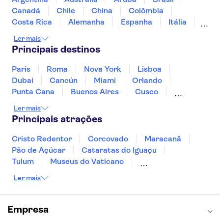
Portão de Brandemburgo
St Pauli
Canadá
Chile
China
Colômbia
Reichstag
Costa Rica
Alemanha
Espanha
Itália
Alte Nationalgalerie (Antiga Galeria Nacional)
Jamaica
Japão
Marrocos
México
Ler mais
Panamá
Peru
Portugal
Uruguai
Principais destinos
Paris
Roma
Nova York
Lisboa
Dubai
Cancún
Miami
Orlando
Punta Cana
Buenos Aires
Cusco
Rio de Janeiro
Ushuaia
Foz do Iguaçu
Ler mais
Mendoza
Salvador
Fernando de Noronha
Principais atrações
Curitiba
Recife
Fortaleza
Cristo Redentor
Corcovado
Maracanã
Pão de Açúcar
Cataratas do Iguaçu
Tulum
Museus do Vaticano
Palácio de Versalhes
Torre Eiffel
Coliseu
Ler mais
Capela Sistina
Museu do Louvre
Sagrada Família
Estátua da Liberdade
Empire State Building
Grand Canyon
Empresa
Burj Khalifa
Montmartre
Torre de Belém