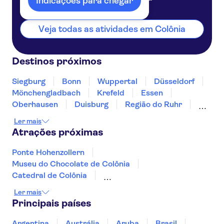
Indicações para chegar
Veja todas as atividades em Colônia
Destinos próximos
Siegburg
Bonn
Wuppertal
Düsseldorf
Mönchengladbach
Krefeld
Essen
Oberhausen
Duisburg
Região do Ruhr
Aachen
Bottrop
Bochum
Gelsenkirchen
Ler mais
Atrações próximas
Ponte Hohenzollern
Museu do Chocolate de Colônia
Catedral de Colônia
Cologne Zoological Garden
Rio Reno
Ler mais
Ilha dos Museus
River Spree
Principais países
Muro de Berlim
SEA LIFE Oberhausen
Museu de Pérgamo
Museu Neues
Argentina
Austrália
Aruba
Brasil