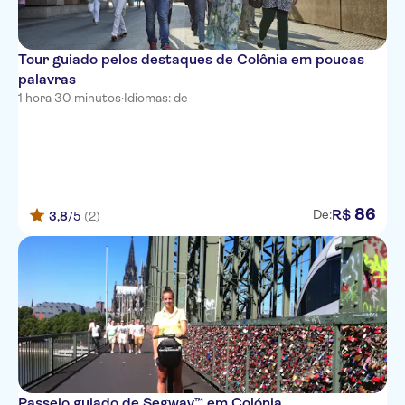
Tour guiado pelos destaques de Colônia em poucas
palavras
1 hora 30 minutos
·
Idiomas: de
86
R$
De:
3,8
/5
(2)
Passeio guiado de Segway™ em Colónia