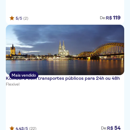
Dorint Hotel am Heumarkt Koln
Hotel Lyskirchen Cologne
119
R$
De:
5
/5
(2)
Hotel Mondial am Dom Cologne
MGallery
Eden Hotel Fruh am Dom
Deutscher Kaiser Nuremberg
Lorenz Hotel Zentral
Hotel Zur Malzmuehle
Mais vendido
KölnCard com transportes públicos para 24h ou 48h
Maritim Hotel Koln
Flexível
Novum Hotel Ahl Meerkatzen
Cologne Altstadt
KNM MS William Shakespeare
Hotel Engelbertz
54
R$
De:
4,43
/5
(22)