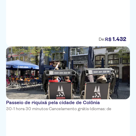
Altstadthotel Lowenbrau
Rhein Hotel St.Martin
Senats Hotel
1
.
432
R$
De:
Radisson Blu Hotel, Berlin
Hotel am Museum
Hotel Sion
Hotel FIVE
Sorat Hotel Saxx
Lint Hotel Koln
Passeio de riquixá pela cidade de Colônia
30-1 hora 30 minutos
·
Cancelamento grátis
·
Idiomas: de
Stern am Rathaus
CityClass Hotel Caprice am
Dom