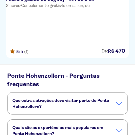
2 horas
·
Cancelamento grátis
·
Idiomas: en, de
470
R$
De:
5
/5
(1)
Ponte Hohenzollern - Perguntas
frequentes
Que outras atrações devo visitar perto de Ponte
Hohenzollern?
Confira alguns outros pontos turísticos de Ponte
Hohenzollern que você não vai querer perder:
Quais são as experiências mais populares em
Museu do Chocolate de Colônia
Catedral de Colônia
Ponte Hohenzollern?