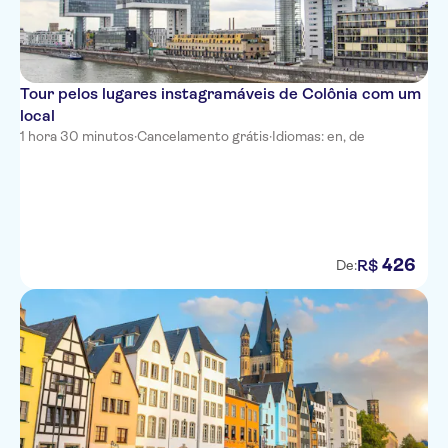
Burghotel Nurnberg
Artisthotel Monte Christo
Hotel Agneshof
Tour pelos lugares instagramáveis de Colônia com um
local
Garden Hotel
1 hora 30 minutos
·
Cancelamento grátis
·
Idiomas: en, de
Motel One Berlin-
Alexanderplatz
Motel One Berlin-Hackescher
Markt
Hotel Hayk
426
R$
De:
Hotel Alexander Plaza Berlin
Hotel Konigshof The Arthouse
Hotel An Der Philharmonie
Hotel Central