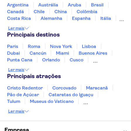
Porto de Hamburgo
Reichstag
Argentina
Austrália
Aruba
Brasil
Elbphilharmonie
Ilha dos Museus
Canadá
Chile
China
Colômbia
Reeperbahn
HafenCity
Costa Rica
Alemanha
Espanha
Itália
Jamaica
Japão
Marrocos
México
Ler mais
Panamá
Peru
Portugal
Uruguai
Principais destinos
Paris
Roma
Nova York
Lisboa
Dubai
Cancún
Miami
Buenos Aires
Punta Cana
Orlando
Cusco
Rio de Janeiro
Ushuaia
Foz do Iguaçu
Ler mais
Mendoza
Salvador
Fernando de Noronha
Principais atrações
Curitiba
Recife
Fortaleza
Cristo Redentor
Corcovado
Maracanã
Pão de Açúcar
Cataratas do Iguaçu
Tulum
Museus do Vaticano
Palácio de Versalhes
Torre Eiffel
Coliseu
Ler mais
Capela Sistina
Museu do Louvre
Sagrada Família
Estátua da Liberdade
Empire State Building
Grand Canyon
Empresa