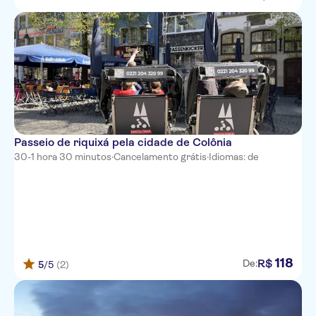
Passeio de riquixá pela cidade de Colônia
30-1 hora 30 minutos
·
Cancelamento grátis
·
Idiomas: de
118
R$
De:
5
/5
(2)