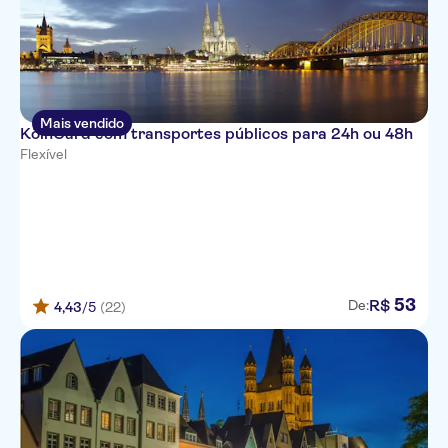
Mais vendido
KölnCard com transportes públicos para 24h ou 48h
Flexível
53
R$
De:
4,43
/5
(22)