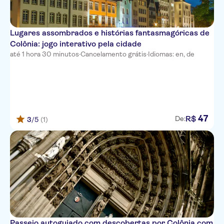
Lugares assombrados e histórias fantasmagóricas de
Colônia: jogo interativo pela cidade
até 1 hora 30 minutos
·
Cancelamento grátis
·
Idiomas: en, de
47
R$
De:
3
/5
(1)
Passeio autoguiado com descobertas por Colônia com