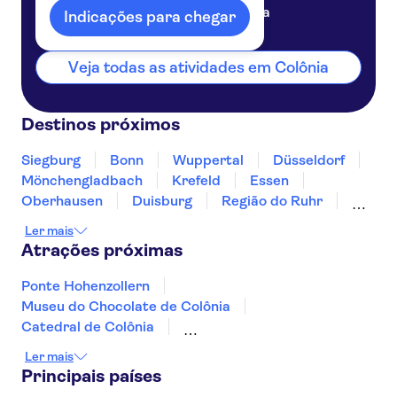
Alemanha
Indicações para chegar
Veja todas as atividades em Colônia
Destinos próximos
Siegburg
Bonn
Wuppertal
Düsseldorf
Mönchengladbach
Krefeld
Essen
Oberhausen
Duisburg
Região do Ruhr
Aachen
Bottrop
Bochum
Gelsenkirchen
Ler mais
Atrações próximas
Ponte Hohenzollern
Museu do Chocolate de Colônia
Catedral de Colônia
Cologne Zoological Garden
Rio Reno
Ler mais
River Spree
Muro de Berlim
Principais países
Portão de Brandemburgo
St Pauli