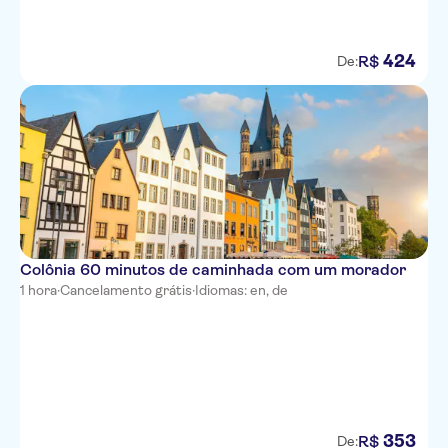
424
R$
De:
Colônia 60 minutos de caminhada com um morador
1 hora
·
Cancelamento grátis
·
Idiomas: en, de
353
R$
De: