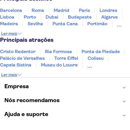
Barcelona
Roma
Madrid
Paris
Londres
Lisboa
Porto
Dubai
Budapeste
Algarve
Madeira
Sevilha
Punta Cana
Portimão
Albufeira
Sintra
Lagos
Vigo
Cascais
Ler mais
Sesimbra
Principais atrações
Cristo Redentor
Ria Formosa
Ponta da Piedade
Palácio de Versalhes
Torre Eiffel
Coliseu
Capela Sistina
Museu do Louvre
Sagrada Família
Parque Güell
Alhambra
Ler mais
Torre de Belém
Caminito del Rey
Castelo de São Jorge
Quinta da Regaleira
Empresa
Palácio da Pena
Parque Warner
Rio Douro
Mosteiro dos Jerónimos
Livraria Lello
Nós recomendamos
Ajuda e suporte