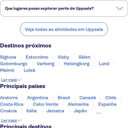
Que lugares posso explorar perto de Uppsala?
Confira alguns dos nossos lugares favoritos para visitar perto de
Uppsala:
Veja todas as atividades em Uppsala
Sigtuna
Estocolmo
Visby
Sälen
Gotemburgo
Destinos próximos
Sigtuna
Estocolmo
Visby
Sälen
Gotemburgo
Varberg
Helsingborg
Lund
Malmö
Luleå
Ler mais
Principais países
Andorra
Argentina
Brasil
Canadá
Chile
Costa Rica
Cabo Verde
Alemanha
Espanha
Croácia
Itália
Jamaica
Japão
Luxemburgo
Marrocos
Maldivas
México
Ler mais
Portugal
Singapura
Turquia
Principais destinos