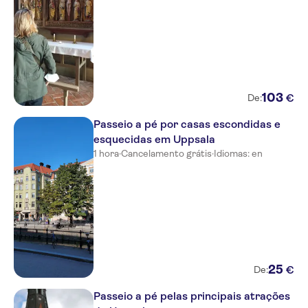
103
€
De:
Passeio a pé por casas escondidas e
esquecidas em Uppsala
1 hora
·
Cancelamento grátis
·
Idiomas: en
25
€
De:
Passeio a pé pelas principais atrações