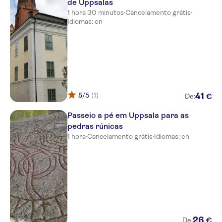
de Uppsalas
1 hora 30 minutos
·
Cancelamento grátis
·
Idiomas: en
5
/5
(1)
41
€
De:
Passeio a pé em Uppsala para as
pedras rúnicas
1 hora
·
Cancelamento grátis
·
Idiomas: en
26
€
De: