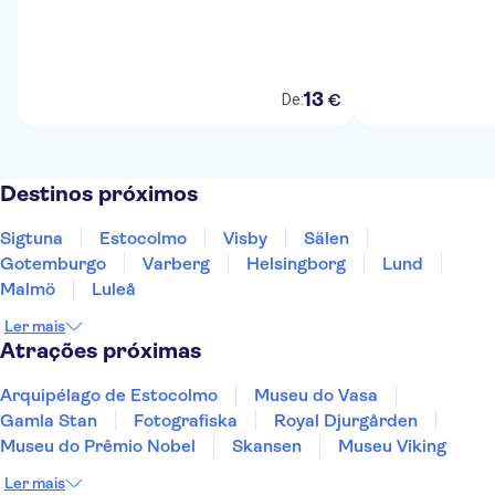
13
€
De:
Destinos próximos
Sigtuna
Estocolmo
Visby
Sälen
Gotemburgo
Varberg
Helsingborg
Lund
Malmö
Luleå
Ler mais
Atrações próximas
Arquipélago de Estocolmo
Museu do Vasa
Gamla Stan
Fotografiska
Royal Djurgården
Museu do Prêmio Nobel
Skansen
Museu Viking
Ler mais