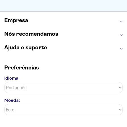
Castelo de São Jorge
Quinta da Regaleira
Palácio da Pena
Parque Warner
Rio Douro
Mosteiro dos Jerónimos
Livraria Lello
Empresa
Nós recomendamos
Ajuda e suporte
Preferências
Idioma:
Moeda: