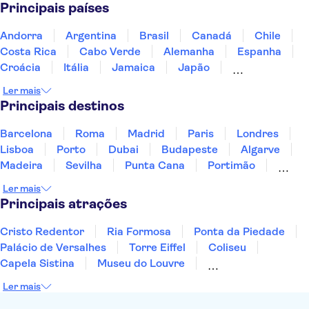
Principais países
Andorra
Argentina
Brasil
Canadá
Chile
Costa Rica
Cabo Verde
Alemanha
Espanha
Croácia
Itália
Jamaica
Japão
Luxemburgo
Marrocos
Maldivas
México
Ler mais
Portugal
Singapura
Turquia
Principais destinos
Barcelona
Roma
Madrid
Paris
Londres
Lisboa
Porto
Dubai
Budapeste
Algarve
Madeira
Sevilha
Punta Cana
Portimão
Albufeira
Sintra
Lagos
Vigo
Cascais
Ler mais
Sesimbra
Principais atrações
Cristo Redentor
Ria Formosa
Ponta da Piedade
Palácio de Versalhes
Torre Eiffel
Coliseu
Capela Sistina
Museu do Louvre
Sagrada Família
Parque Güell
Alhambra
Ler mais
Torre de Belém
Caminito del Rey