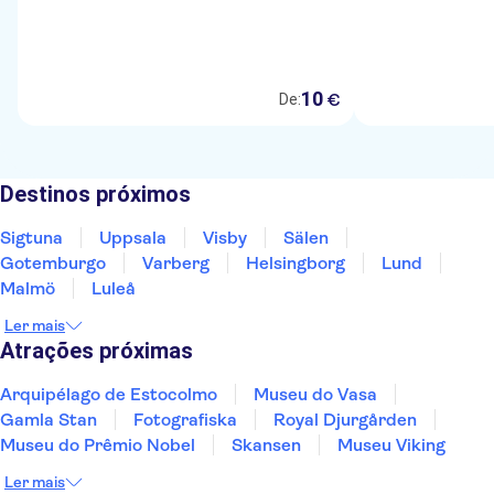
10
€
De:
Destinos próximos
Sigtuna
Uppsala
Visby
Sälen
Gotemburgo
Varberg
Helsingborg
Lund
Malmö
Luleå
Ler mais
Atrações próximas
Arquipélago de Estocolmo
Museu do Vasa
Gamla Stan
Fotografiska
Royal Djurgården
Museu do Prêmio Nobel
Skansen
Museu Viking
Ler mais