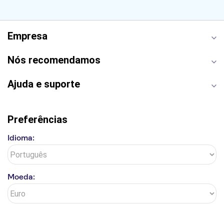
Castelo de São Jorge
Quinta da Regaleira
Palácio da Pena
Parque Warner
Rio Douro
Mosteiro dos Jerónimos
Livraria Lello
Empresa
Nós recomendamos
Ajuda e suporte
Preferências
Idioma:
Moeda: