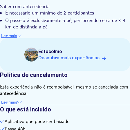
Pode desfrutar da máxima flexibilidade para iniciar,
de equipa. Transforme a visita turística numa verdadeira
Saber com antecedência
reproduzir e pausar o seu passeio sempre que quiser
aventura!
É necessário um mínimo de 2 participantes
A experiência é perfeita para qualquer grupo, desde amigos e
O passeio é exclusivamente a pé, percorrendo cerca de 3-4
famílias a turistas
km de distância a pé
O passeio está disponível durante 48 horas, com uma
Ler mais
duração total de aproximadamente 2,5 horas
Pode selecionar o número de equipas diretamente na
Estocolmo
aplicação quando o jogo tiver começado
Descubra mais experiências
Está incluída uma galeria de fotografias online
O bilhete é válido por 3 anos após a compra e pode ser
Política de cancelamento
resgatado em qualquer data
Lembre-se de trazer
Esta experiência não é reembolsável, mesmo se cancelada com
Um smartphone para cada jogador, com Internet móvel
antecedência.
(aprox. 50-100 MB de utilização de dados), GPS, uma
câmara e bateria suficiente
Ler mais
O que está incluído
Aplicativo que pode ser baixado
Passe 48h