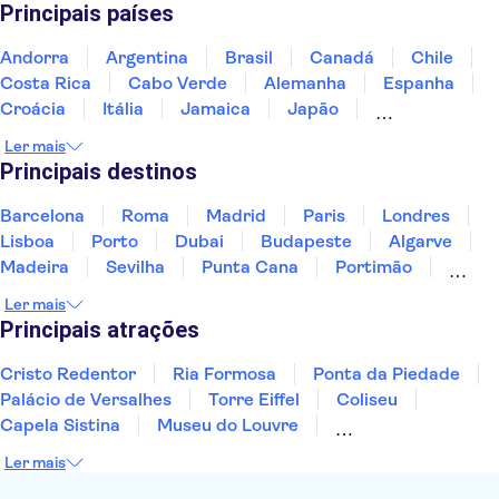
Principais países
Andorra
Argentina
Brasil
Canadá
Chile
Costa Rica
Cabo Verde
Alemanha
Espanha
Croácia
Itália
Jamaica
Japão
Luxemburgo
Marrocos
Maldivas
México
Ler mais
Portugal
Singapura
Turquia
Principais destinos
Barcelona
Roma
Madrid
Paris
Londres
Lisboa
Porto
Dubai
Budapeste
Algarve
Madeira
Sevilha
Punta Cana
Portimão
Albufeira
Sintra
Lagos
Vigo
Cascais
Ler mais
Sesimbra
Principais atrações
Cristo Redentor
Ria Formosa
Ponta da Piedade
Palácio de Versalhes
Torre Eiffel
Coliseu
Capela Sistina
Museu do Louvre
Sagrada Família
Parque Güell
Alhambra
Ler mais
Torre de Belém
Caminito del Rey