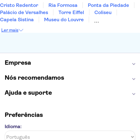
Cristo Redentor
Ria Formosa
Ponta da Piedade
Palácio de Versalhes
Torre Eiffel
Coliseu
Capela Sistina
Museu do Louvre
Sagrada Família
Parque Güell
Alhambra
Ler mais
Torre de Belém
Caminito del Rey
Castelo de São Jorge
Quinta da Regaleira
Palácio da Pena
Parque Warner
Rio Douro
Mosteiro dos Jerónimos
Livraria Lello
Empresa
Nós recomendamos
Ajuda e suporte
Preferências
Idioma: