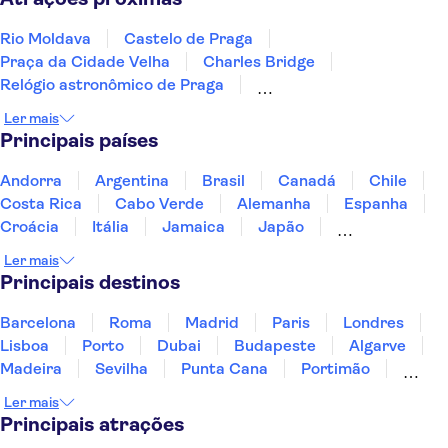
Rio Moldava
Castelo de Praga
Praça da Cidade Velha
Charles Bridge
Relógio astronômico de Praga
Museu Judaico de Praga
Palácio Lobkowicz
Ler mais
Castelo de Karlštejn
Prague Zoo
Terezín
Principais países
Aquapalace Prague
National Museum Prague
Cervejaria Pilsner Urquell
Museum of Communism
Andorra
Argentina
Brasil
Canadá
Chile
Wallenstein Palace
Costa Rica
Cabo Verde
Alemanha
Espanha
Croácia
Itália
Jamaica
Japão
Luxemburgo
Marrocos
Maldivas
México
Ler mais
Portugal
Singapura
Turquia
Principais destinos
Barcelona
Roma
Madrid
Paris
Londres
Lisboa
Porto
Dubai
Budapeste
Algarve
Madeira
Sevilha
Punta Cana
Portimão
Albufeira
Sintra
Lagos
Vigo
Cascais
Ler mais
Sesimbra
Principais atrações