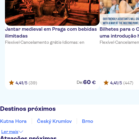
Jantar medieval em Praga com bebidas
Bilhetes para o 
ilimitadas
uma introdução h
Flexível
·
Cancelamento grátis
·
Idiomas: en
Flexível
·
Cancelament
60
€
De:
4,41
/5
(39)
4,41
/5
(447)
Destinos próximos
Kutna Hora
Český Krumlov
Brno
Ler mais
Atrações próximas