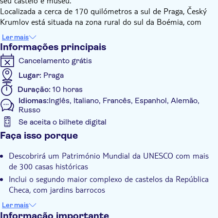
seu castelo e museu.
Localizada a cerca de 170 quilómetros a sul de Praga, Český
Krumlov está situada na zona rural do sul da Boémia, com
vista para uma curva do rio Vltava. O centro da cidade,
Ler mais
Património Mundial da UNESCO, alberga mais de 300 casas
Informações principais
históricas e o segundo maior complexo de castelos da
Cancelamento grátis
República Checa, completo com jardins barrocos. Durante a
visita, verá também o teatro barroco e o auditório giratório.
Lugar:
Praga
Ao explorar a cidade a pé, irá sentir o seu carácter medieval
Duração:
10 horas
bem preservado, enquanto passeia por ruas estreitas repletas
Idiomas:
Inglês, Italiano, Francês, Espanhol, Alemão,
de pequenas lojas que vendem lembranças feitas à mão. O
Russo
castelo foi outrora a residência de famílias nobres influentes,
Se aceita o bilhete digital
incluindo os Rosenbergs, Eggenbergs e Schwarzenbergs, cujo
Informações adicionais
Faça isso porque
legado ainda hoje molda a cidade.
Confirmação instantânea
Descobrirá um Património Mundial da UNESCO com mais
Tour guiado
de 300 casas históricas
Voucher eletrônico
Inclui o segundo maior complexo de castelos da República
Checa, com jardins barrocos
Grupo padrão
Um passeio pelas ruas estreitas revela a atmosfera medieval
Ler mais
Pick up no hotel
da cidade e os souvenirs feitos à mão
Informação importante