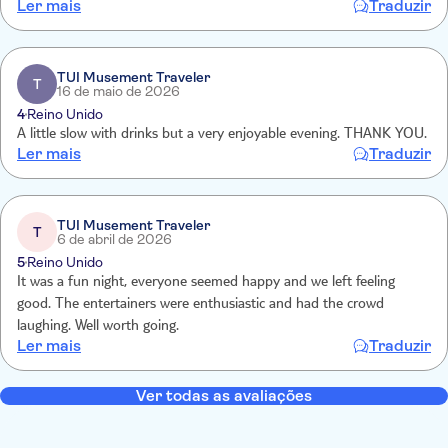
Ler mais
Traduzir
TUI Musement Traveler
T
16 de maio de 2026
4
Reino Unido
A little slow with drinks but a very enjoyable evening. THANK YOU.
Ler mais
Traduzir
TUI Musement Traveler
T
6 de abril de 2026
5
Reino Unido
It was a fun night, everyone seemed happy and we left feeling
good. The entertainers were enthusiastic and had the crowd
laughing. Well worth going.
Ler mais
Traduzir
Ver todas as avaliações