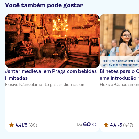
Você também pode gostar
Jantar medieval em Praga com bebidas
Bilhetes para o 
ilimitadas
uma introdução h
Flexível
·
Cancelamento grátis
·
Idiomas: en
Flexível
·
Cancelament
60
€
De:
4,41
/5
(39)
4,41
/5
(447)