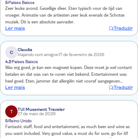
5
Países Baixos
Zeer leuke avond. Gezellige sfeer. Eten typisch voor de tijd van
vroeger. Animatie van de artiesten zeer leuk evenals de Schotse
muziek. Dit is een absolute aanrader.
Ler mais
Traduzir
Claudia
C
Viajando com amigos
17 de fevereiro de 2026
4.2
Países Baixos
Was erg goed, je kan een magneet kopen. Deze moet je wel contant
betalen en dat was van te voren niet bekend. Entertainment was
heel goed. Eten, jammer dat allergiën niet vooraf aangegeven
Ler mais
Traduzir
konden worden.
TUI Musement Traveler
T
27 de maio de 2026
5
Reino Unido
Fantastic staff, food and entertainment, as much beer and wine as
you want included. Very good value, a must do for sure, go for it!!