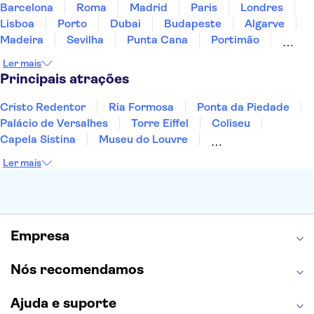
Barcelona
Roma
Madrid
Paris
Londres
Lisboa
Porto
Dubai
Budapeste
Algarve
Madeira
Sevilha
Punta Cana
Portimão
Albufeira
Sintra
Lagos
Vigo
Cascais
Ler mais
Sesimbra
Principais atrações
Cristo Redentor
Ria Formosa
Ponta da Piedade
Palácio de Versalhes
Torre Eiffel
Coliseu
Capela Sistina
Museu do Louvre
Sagrada Família
Parque Güell
Alhambra
Ler mais
Torre de Belém
Caminito del Rey
Castelo de São Jorge
Quinta da Regaleira
Palácio da Pena
Parque Warner
Rio Douro
Mosteiro dos Jerónimos
Livraria Lello
Empresa
Nós recomendamos
Ajuda e suporte