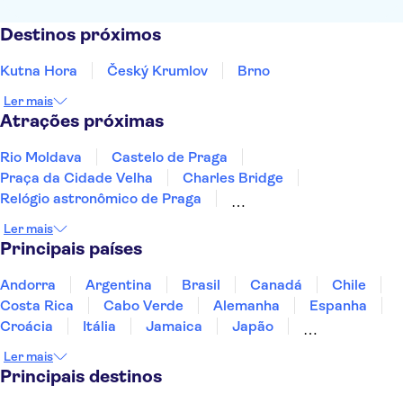
Destinos próximos
Kutna Hora
Český Krumlov
Brno
Ler mais
Atrações próximas
Rio Moldava
Castelo de Praga
Praça da Cidade Velha
Charles Bridge
Relógio astronômico de Praga
Museu Judaico de Praga
Palácio Lobkowicz
Ler mais
Castelo de Karlštejn
Prague Zoo
Terezín
Principais países
Aquapalace Prague
National Museum Prague
Cervejaria Pilsner Urquell
Museum of Communism
Andorra
Argentina
Brasil
Canadá
Chile
Wallenstein Palace
Costa Rica
Cabo Verde
Alemanha
Espanha
Croácia
Itália
Jamaica
Japão
Luxemburgo
Marrocos
Maldivas
México
Ler mais
Portugal
Singapura
Turquia
Principais destinos