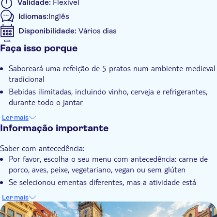
Validade:
Flexível
a sua palma da mão.
Idiomas:
Inglês
Opções de menu:
Disponibilidade:
Vários dias
16:00: Menu de 3 pratos (sopa, prato principal,
Se aceita o bilhete digital
Faça isso porque
sobremesa)
Informações adicionais
20:00: Menu de 5 pratos (entrada fria, sopa, aperitivo
Saboreará uma refeição de 5 pratos num ambiente medieval
Confirmação instantânea
quente, prato principal, sobremesa)
tradicional
Jantar
Bebidas ilimitadas, incluindo vinho, cerveja e refrigerantes,
durante todo o jantar
A noite inclui um espetáculo medieval com dançarinas do
Ler mais
ventre, lutas de espadas e um espetáculo de fogo
Informação importante
Pode escolher a sessão das 16h00 com um menu de 3
Saber com antecedência:
pratos ou a sessão das 20h00 com um menu de 5 pratos
Por favor, escolha o seu menu com antecedência: carne de
É uma experiência gastronómica imersiva que o transporta
porco, aves, peixe, vegetariano, vegan ou sem glúten
para os tempos medievais
Se selecionou ementas diferentes, mas a atividade está
reservada com o mesmo nome, será automaticamente
Ler mais
sentado na mesma mesa
DSA1Praça da Cidade Velha
Se fizerem uma reserva com nomes diferentes, mas