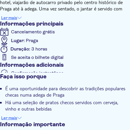
hotel, viajarão de autocarro privado pelo centro histórico de
Praga até à adega. Uma vez sentado, o jantar é servido com
uma seleção de pratos checos, acompanhados por cerveja,
Ler mais
vinho e outras bebidas.
Informações principais
Ao longo da noite, quatro músicos tocam música folclórica de
Cancelamento grátis
diferentes regiões do país. O programa inclui canções
folclóricas e ciganas da Boémia, Morávia e Eslováquia,
Lugar:
Praga
oferecendo uma introdução aos sons e ritmos tradicionais.
Duração:
3 horas
Também ouvirá instrumentos folclóricos caraterísticos, como o
Se aceita o bilhete digital
dulcimer de martelo, a fujara (apito de pastor) e a gaita de
Informações adicionais
foles.
Após um breve intervalo, os participantes são convidados a
Confirmação instantânea
Faça isso porque
partilhar a sua própria música internacional e, se o desejarem,
Refeição incluída
a participar em danças e cânticos. A noite termina com um
É uma oportunidade para descobrir as tradições populares
Voucher eletrônico
pequeno concerto clássico inspirado nas danças folclóricas,
checas numa adega de Praga
com obras de compositores como Smetana, Dvořák, Brahms,
Pick up no hotel
Há uma seleção de pratos checos servidos com cerveja,
Sarasate, Mozart e Monti. O programa de cada noite reflecte a
vinho e outras bebidas
disposição do público, tornando cada experiência diferente. No
4 músicos interpretam canções folclóricas da Boémia, da
final da noite, será transferido de volta para o seu hotel.
Ler mais
Morávia e da Eslováquia
Informação importante