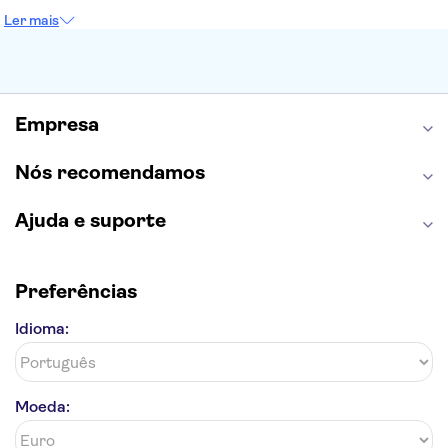
Sagrada Família
Parque Güell
Alhambra
Ler mais
Torre de Belém
Caminito del Rey
Castelo de São Jorge
Quinta da Regaleira
Palácio da Pena
Parque Warner
Rio Douro
Mosteiro dos Jerónimos
Livraria Lello
Empresa
Nós recomendamos
Ajuda e suporte
Preferências
Idioma:
Moeda: