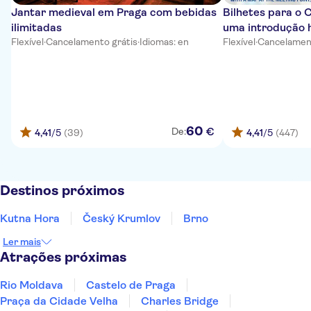
Jantar medieval em Praga com bebidas
Bilhetes para o 
ilimitadas
uma introdução h
Flexível
·
Cancelamento grátis
·
Idiomas: en
Flexível
·
Cancelament
60
€
De:
4,41
/5
(39)
4,41
/5
(447)
Destinos próximos
Kutna Hora
Český Krumlov
Brno
Ler mais
Atrações próximas
Rio Moldava
Castelo de Praga
Praça da Cidade Velha
Charles Bridge