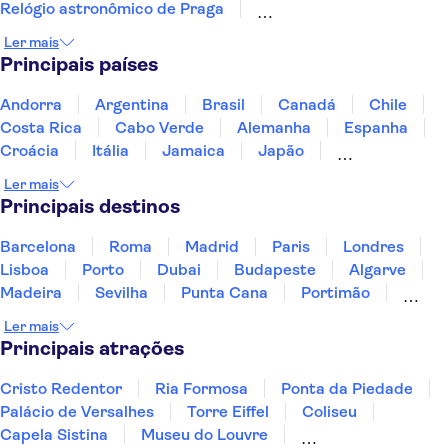
Relógio astronômico de Praga
Museu Judaico de Praga
Palácio Lobkowicz
Ler mais
Castelo de Karlštejn
Prague Zoo
Terezín
Principais países
Aquapalace Prague
National Museum Prague
Cervejaria Pilsner Urquell
Museum of Communism
Andorra
Argentina
Brasil
Canadá
Chile
Wallenstein Palace
Costa Rica
Cabo Verde
Alemanha
Espanha
Croácia
Itália
Jamaica
Japão
Luxemburgo
Marrocos
Maldivas
México
Ler mais
Portugal
Singapura
Turquia
Principais destinos
Barcelona
Roma
Madrid
Paris
Londres
Lisboa
Porto
Dubai
Budapeste
Algarve
Madeira
Sevilha
Punta Cana
Portimão
Albufeira
Sintra
Lagos
Vigo
Cascais
Ler mais
Sesimbra
Principais atrações
Cristo Redentor
Ria Formosa
Ponta da Piedade
Palácio de Versalhes
Torre Eiffel
Coliseu
Capela Sistina
Museu do Louvre