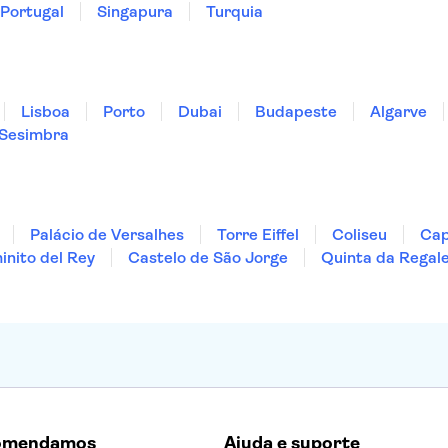
Portugal
Singapura
Turquia
Lisboa
Porto
Dubai
Budapeste
Algarve
Sesimbra
Palácio de Versalhes
Torre Eiffel
Coliseu
Cap
nito del Rey
Castelo de São Jorge
Quinta da Regale
omendamos
Ajuda e suporte