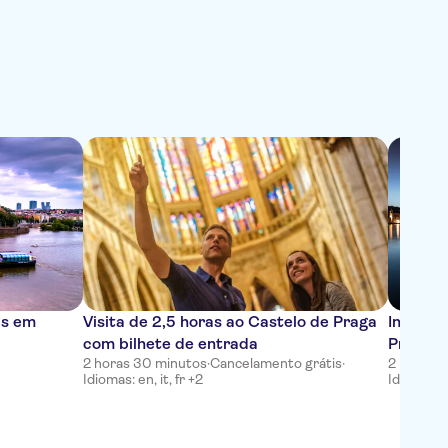
as em
Visita de 2,5 horas ao Castelo de Praga
Ingress
com bilhete de entrada
Praga
2 horas 30 minutos
·
Cancelamento grátis
·
2 horas
·
C
Idiomas: en, it, fr +2
Idiomas: e