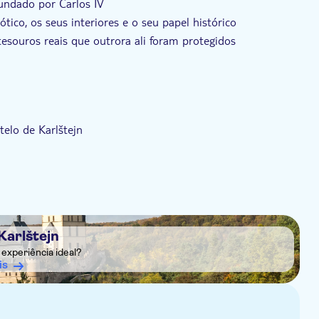
fundado por Carlos IV
ótico, os seus interiores e o seu papel histórico
tesouros reais que outrora ali foram protegidos
telo de Karlštejn
ejn. É necessário um depósito reembolsável de 500 CZK em
 preparado
Karlštejn
experiência ideal?
is