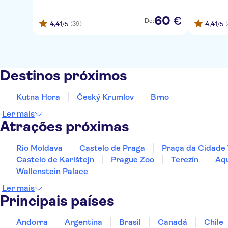
60
€
De:
4,41
4,41
(39)
/5
/5
Destinos próximos
Kutna Hora
Český Krumlov
Brno
Ler mais
Atrações próximas
Rio Moldava
Castelo de Praga
Praça da Cidade 
Castelo de Karlštejn
Prague Zoo
Terezín
Aq
Wallenstein Palace
Ler mais
Principais países
Andorra
Argentina
Brasil
Canadá
Chile