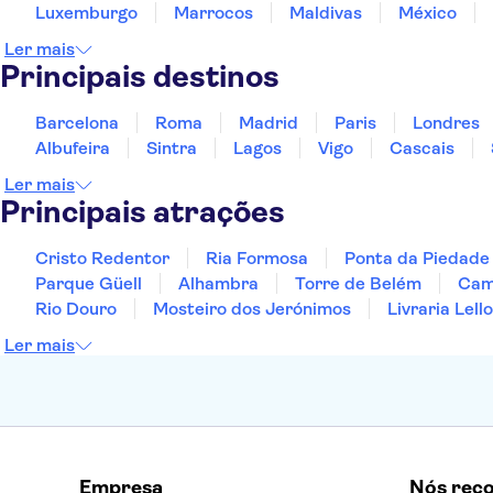
Luxemburgo
Marrocos
Maldivas
México
Ler mais
Principais destinos
Barcelona
Roma
Madrid
Paris
Londres
Albufeira
Sintra
Lagos
Vigo
Cascais
Ler mais
Principais atrações
Cristo Redentor
Ria Formosa
Ponta da Piedade
Parque Güell
Alhambra
Torre de Belém
Cami
Rio Douro
Mosteiro dos Jerónimos
Livraria Lello
Ler mais
Empresa
Nós rec