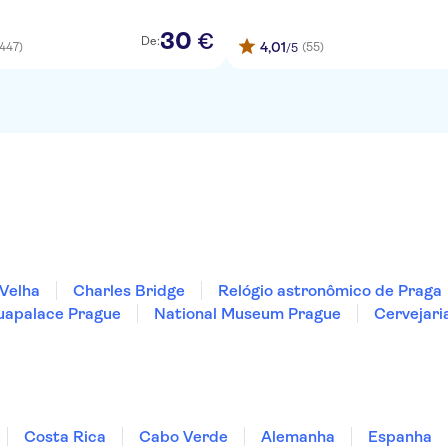
30
€
De:
4,01
(447)
(55)
/5
Velha
Charles Bridge
Relógio astronômico de Praga
uapalace Prague
National Museum Prague
Cervejaria
Costa Rica
Cabo Verde
Alemanha
Espanha