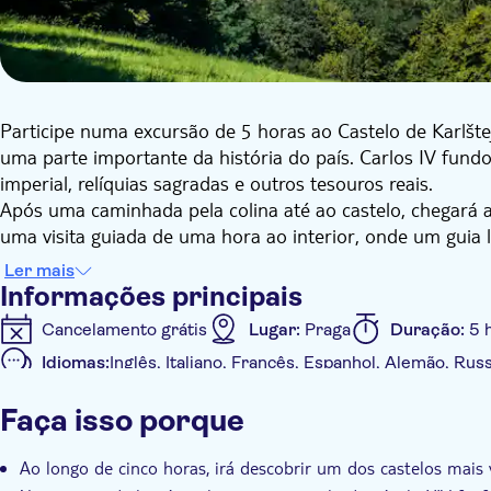
Participe numa excursão de 5 horas ao Castelo de Karlšte
uma parte importante da história do país. Carlos IV fund
imperial, relíquias sagradas e outros tesouros reais.
Após uma caminhada pela colina até ao castelo, chegará a
uma visita guiada de uma hora ao interior, onde um guia lo
arquitetura do local.
Ler mais
Informações principais
Cancelamento grátis
Lugar:
Praga
Duração:
5 
Idiomas:
Inglês, Italiano, Francês, Espanhol, Alemão, Rus
Informações adicionais
Faça isso porque
Confirmação instantânea
Tour guiado
Voucher 
Transporte incluído
Ao longo de cinco horas, irá descobrir um dos castelos mais