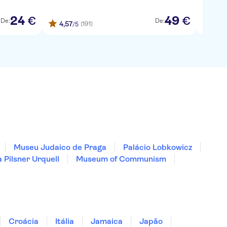
24
49
€
€
De:
De:
4,57
4,0
(191)
/5
Museu Judaico de Praga
Palácio Lobkowicz
 Pilsner Urquell
Museum of Communism
Croácia
Itália
Jamaica
Japão