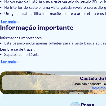
No coração da história checa, este castelo do século XIV foi 
No interior do castelo, uma visita guiada revela o seu estilo g
Um guia local partilha informações sobre a arquitetura e os 
Ler mais
Informação importante
Informações importantes:
Este passeio inclui apenas bilhetes para a visita básica ao cas
Lembre-se de trazer:
Sapatos confortáveis
Por favor, traga algum dinheiro para o audioguia em Karlšt
Ler mais
dinheiro. Não há caixas eletrônicos no topo, por isso, venha
DSA1Castelo de Karlštejn
Castelo de 
Ainda não encontrou a 
Veja ma
Praga