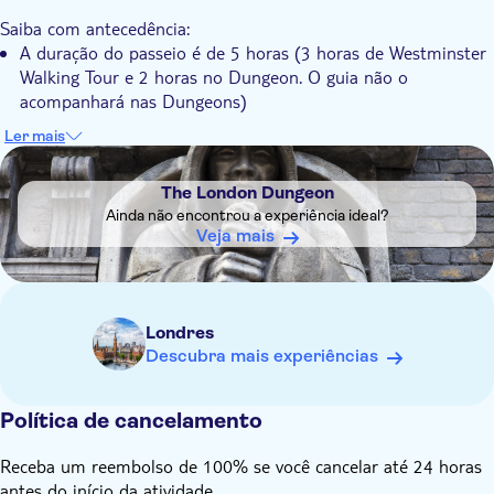
Saiba com antecedência:
A duração do passeio é de 5 horas (3 horas de Westminster
Walking Tour e 2 horas no Dungeon. O guia não o
acompanhará nas Dungeons)
A cerimônia de troca da guarda acontece apenas no passeio
Ler mais
das 10h e em determinados dias
DSA1The London Dungeon
Lembre-se de trazer:
The London Dungeon
Um guarda-chuva se estiver chovendo, sapatos confortáveis,
Ainda não encontrou a experiência ideal?
bebidas e lanches, uma câmera, cartão de crédito/débito sem
Veja mais
contato ou Oyster Card para transporte
Londres
Descubra mais experiências
Política de cancelamento
Receba um reembolso de 100% se você cancelar até 24 horas
antes do início da atividade.