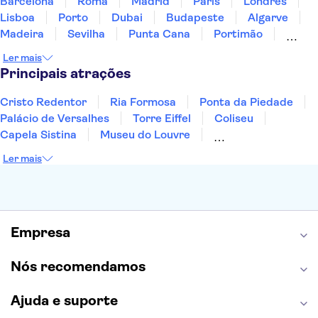
Barcelona
Roma
Madrid
Paris
Londres
Lisboa
Porto
Dubai
Budapeste
Algarve
Madeira
Sevilha
Punta Cana
Portimão
Albufeira
Sintra
Lagos
Vigo
Cascais
Ler mais
Sesimbra
Principais atrações
Cristo Redentor
Ria Formosa
Ponta da Piedade
Palácio de Versalhes
Torre Eiffel
Coliseu
Capela Sistina
Museu do Louvre
Sagrada Família
Parque Güell
Alhambra
Ler mais
Torre de Belém
Caminito del Rey
Castelo de São Jorge
Quinta da Regaleira
Palácio da Pena
Parque Warner
Rio Douro
Mosteiro dos Jerónimos
Livraria Lello
Empresa
Nós recomendamos
Ajuda e suporte