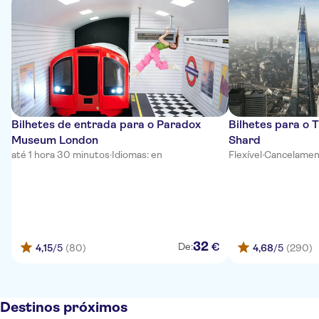
Bilhetes de entrada para o Paradox
Bilhetes para o 
Museum London
Shard
até 1 hora 30 minutos
·
Idiomas: en
Flexível
·
Cancelament
32
€
De:
4,15
/5
(80)
4,68
/5
(290)
Destinos próximos