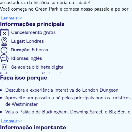
assustadora, da história sombria da cidade!
Você começa no Green Park e começa nosso passeio a pé por
Westminster. Ao longo do caminho, seu simpático guia local de
Ler mais
Londres mostrará pontos turísticos, incluindo o Palácio de
Informações principais
Buckingham (Troca da Guarda), Downing Street, Abadia de
Cancelamento grátis
Westminster, Big Ben, The London Eye, as Casas do
Parlamento e a Parliament Square.
Lugar:
Londres
Após seu passeio a pé, você seguirá para o infame London
Duração:
5 horas
Dungeon, onde artistas o levarão em uma jornada divertida
Idiomas:
Inglês
pela história horrível da cidade, de pragas a bruxas e alguns
dos assassinos mais notórios de Londres. Essa experiência dura
Se aceita o bilhete digital
cerca de 90 minutos – prepare-se para se assustar!
Informações adicionais
Faça isso porque
Você pode escolher entre as seguintes opções disponíveis na
Confirmação instantânea
caixa de pedidos: Shared Tour e Private Tour. Observe que para
Descubra a experiência interativa do London Dungeon
Taxas de entrada incluídas
o tour privado, é necessário um mínimo de 2 adultos por
Aproveite um passeio a pé pelos principais pontos turísticos
reserva.
Tour guiado
de Westminster
Grupo pequeno
Veja o Palácio de Buckingham, Downing Street, o Big Ben, o
Wheelchair access
London Eye, as Casas do Parlamento e a Praça do
Ler mais
Parlamento
Informação importante