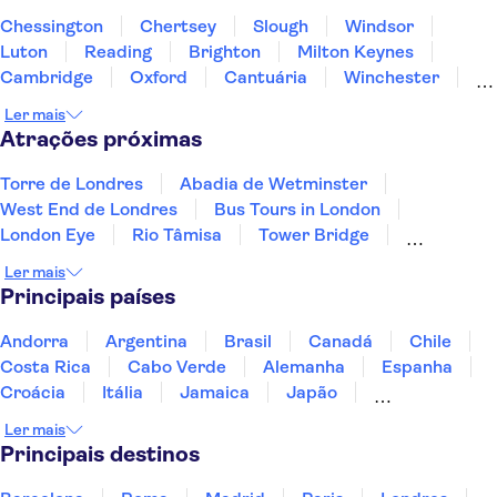
Chessington
Chertsey
Slough
Windsor
Luton
Reading
Brighton
Milton Keynes
Cambridge
Oxford
Cantuária
Winchester
Northampton
Portsmouth
Southampton
Ler mais
Atrações próximas
Torre de Londres
Abadia de Wetminster
West End de Londres
Bus Tours in London
London Eye
Rio Tâmisa
Tower Bridge
Madame Tussauds de Londres
Ler mais
Catedral de São Paulo
The Shard
Principais países
Chá da Tarde em Londres (Afternoon Tea)
Teatro Shakespeare's Globe
Andorra
Argentina
Brasil
Canadá
Chile
Cidade Velha de Edimburgo
Palácio de Buckingham
Costa Rica
Cabo Verde
Alemanha
Espanha
Harry Potter tours from London
Croácia
Itália
Jamaica
Japão
Luxemburgo
Marrocos
Maldivas
México
Ler mais
Portugal
Singapura
Turquia
Principais destinos