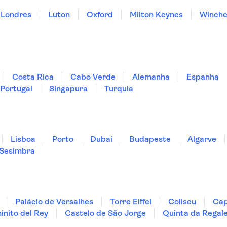
Londres
Luton
Oxford
Milton Keynes
Winche
Costa Rica
Cabo Verde
Alemanha
Espanha
Portugal
Singapura
Turquia
Lisboa
Porto
Dubai
Budapeste
Algarve
Sesimbra
Palácio de Versalhes
Torre Eiffel
Coliseu
Cap
nito del Rey
Castelo de São Jorge
Quinta da Regale