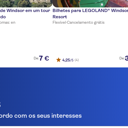
 de Windsor em um tour
Bilhetes para LEGOLAND® Windso
ado
Resort
iomas: en
Flexível
·
Cancelamento grátis
7
€
De:
De:
4,25
(4)
/5
s
ordo com os seus interesses