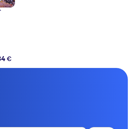
r
34
€