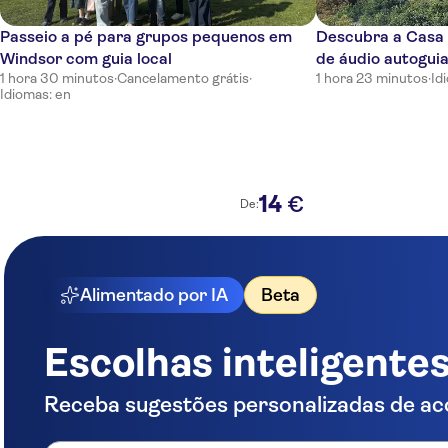
Passeio a pé para grupos pequenos em
Descubra a Casa
Windsor com guia local
de áudio autogui
1 hora 30 minutos
·
Cancelamento grátis
·
1 hora 23 minutos
·
Id
Idiomas: en
14
€
De:
Alimentado por IA
Beta
Escolhas inteligente
Receba sugestões personalizadas de ac