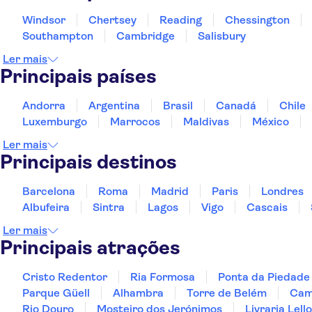
Windsor
Chertsey
Reading
Chessington
Southampton
Cambridge
Salisbury
Ler mais
Principais países
Andorra
Argentina
Brasil
Canadá
Chile
Luxemburgo
Marrocos
Maldivas
México
Ler mais
Principais destinos
Barcelona
Roma
Madrid
Paris
Londres
Albufeira
Sintra
Lagos
Vigo
Cascais
Ler mais
Principais atrações
Cristo Redentor
Ria Formosa
Ponta da Piedade
Parque Güell
Alhambra
Torre de Belém
Cami
Rio Douro
Mosteiro dos Jerónimos
Livraria Lello