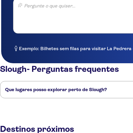
Pergunte o que quiser...
Exemplo: Bilhetes sem filas para visitar La Pedre
Slough- Perguntas frequentes
Que lugares posso explorar perto de Slough?
Confira alguns dos nossos lugares favoritos para visitar perto de Sloug
Windsor
Chertsey
Reading
Chessington
Londres
Destinos próximos