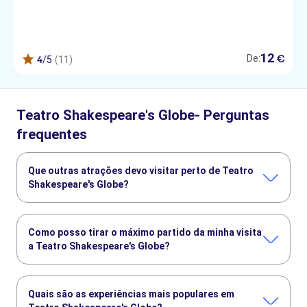
12
€
De:
4
/5
(11)
Teatro Shakespeare's Globe- Perguntas
frequentes
Que outras atrações devo visitar perto de Teatro
Shakespeare's Globe?
Confira alguns outros pontos turísticos de Teatro
Shakespeare's Globe que você não vai querer perder:
Como posso tirar o máximo partido da minha visita
Torre de Londres
Abadia de Wetminster
a Teatro Shakespeare's Globe?
West End de Londres
London Eye
Rio Tâmisa
Tower Bridge
Com estas experiências TUI Musement, pode conhecer
melhor um destino:
Quais são as experiências mais populares em
Cruzeiro pelo rio Tamisa com chá ou café