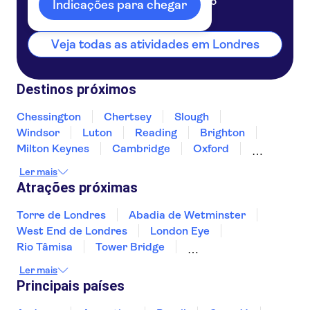
Reino Unido
Indicações para chegar
Veja todas as atividades em Londres
Destinos próximos
Chessington
Chertsey
Slough
Windsor
Luton
Reading
Brighton
Milton Keynes
Cambridge
Oxford
Cantuária
Winchester
Northampton
Ler mais
Portsmouth
Atrações próximas
Torre de Londres
Abadia de Wetminster
West End de Londres
London Eye
Rio Tâmisa
Tower Bridge
Madame Tussauds de Londres
Ler mais
Chá da Tarde em Londres (Afternoon Tea)
Principais países
Catedral de São Paulo
The Shard