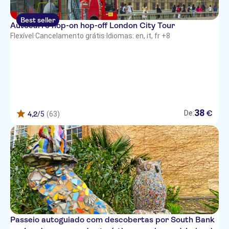
Best seller
Autocarro hop-on hop-off London City Tour
Flexível
·
Cancelamento grátis
·
Idiomas: en, it, fr +8
38
€
De:
4,2
/5
(63)
Passeio autoguiado com descobertas por South Bank