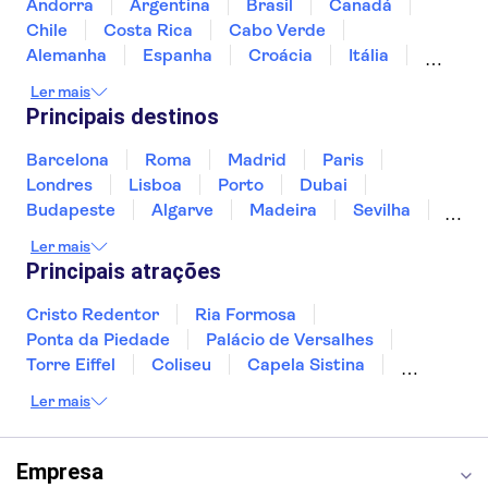
Teatro Shakespeare's Globe
Andorra
Argentina
Brasil
Canadá
Cidade Velha de Edimburgo
Chile
Costa Rica
Cabo Verde
Palácio de Buckingham
The London Dungeon
Alemanha
Espanha
Croácia
Itália
Harry Potter tours from London
Jamaica
Japão
Luxemburgo
Ler mais
Marrocos
Maldivas
México
Portugal
Principais destinos
Singapura
Turquia
Barcelona
Roma
Madrid
Paris
Londres
Lisboa
Porto
Dubai
Budapeste
Algarve
Madeira
Sevilha
Punta Cana
Portimão
Albufeira
Ler mais
Sintra
Lagos
Vigo
Cascais
Sesimbra
Principais atrações
Cristo Redentor
Ria Formosa
Ponta da Piedade
Palácio de Versalhes
Torre Eiffel
Coliseu
Capela Sistina
Museu do Louvre
Sagrada Família
Ler mais
Parque Güell
Alhambra
Torre de Belém
Caminito del Rey
Castelo de São Jorge
Quinta da Regaleira
Palácio da Pena
Empresa