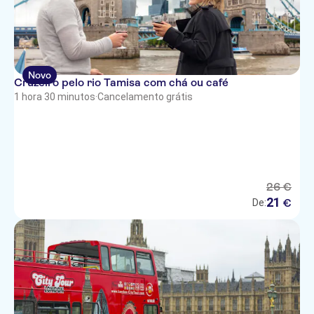
Novo
Cruzeiro pelo rio Tamisa com chá ou café
1 hora 30 minutos
·
Cancelamento grátis
26
€
21
€
De: