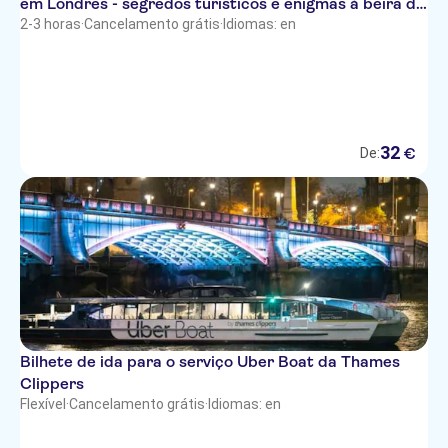
em Londres - segredos turísticos e enigmas à beira do
rio
2-3 horas
·
Cancelamento grátis
·
Idiomas: en
32
€
De:
Bilhete de ida para o serviço Uber Boat da Thames
Clippers
Flexível
·
Cancelamento grátis
·
Idiomas: en