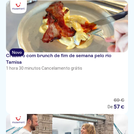
Novo
Cruzeiro com brunch de fim de semana pelo rio
Tamisa
1 hora 30 minutos
·
Cancelamento grátis
69
€
57
€
De: