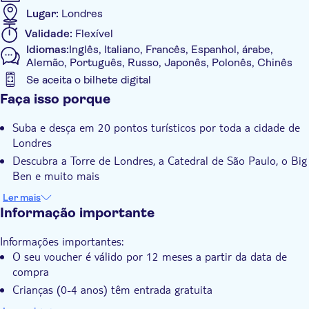
Lugar:
Londres
Rota Vermelha:
Validade:
Flexível
Idiomas:
Inglês, Italiano, Francês, Espanhol, árabe,
Belvedere Road (atrás do London Eye)
Alemão, Português, Russo, Japonês, Polonês, Chinês
Aldwych (em frente ao One Aldwych Hotel)
Se aceita o bilhete digital
Ludgate Hill (entrada da Catedral de São Paulo)
Informações adicionais
Faça isso porque
Estação de Cannon Street (Paragem MB)
Confirmação instantânea
London Bridge
Suba e desça em 20 pontos turísticos por toda a cidade de
Tooley Street
Tour guiado
Londres
Tower Hill (Torre de Londres)
Tour com audio guia
Descubra a Torre de Londres, a Catedral de São Paulo, o Big
Victoria Embankment (em frente à Estação Temple,
Ben e muito mais
Paragem W)
Voucher eletrônico
Opte por melhorar o seu passeio pela cidade com um
Ponte de Westminster (lado do Big Ben) em frente ao
Wheelchair access
Ler mais
cruzeiro no rio Tamisa
Cais de Westminster
Informação importante
Com audioguia
Horseferry Road
Acessível em cadeira de rodas
Palácio de Buckingham
Informações importantes:
Hotel Rubens, Buckingham Palace Road
O seu voucher é válido por 12 meses a partir da data de
Buckingham Palace Road
compra
Rua do Palácio de Buckingham (Paragem R do Hotel
Crianças (0-4 anos) têm entrada gratuita
Clermont)
A Linha Azul inclui um comentário para crianças