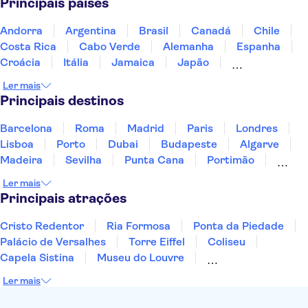
Principais países
Chá da Tarde em Londres (Afternoon Tea)
Teatro Shakespeare's Globe
Andorra
Argentina
Brasil
Canadá
Chile
Cidade Velha de Edimburgo
Palácio de Buckingham
Costa Rica
Cabo Verde
Alemanha
Espanha
Harry Potter tours from London
Croácia
Itália
Jamaica
Japão
Luxemburgo
Marrocos
Maldivas
México
Ler mais
Portugal
Singapura
Turquia
Principais destinos
Barcelona
Roma
Madrid
Paris
Londres
Lisboa
Porto
Dubai
Budapeste
Algarve
Madeira
Sevilha
Punta Cana
Portimão
Albufeira
Sintra
Lagos
Vigo
Cascais
Ler mais
Sesimbra
Principais atrações
Cristo Redentor
Ria Formosa
Ponta da Piedade
Palácio de Versalhes
Torre Eiffel
Coliseu
Capela Sistina
Museu do Louvre
Sagrada Família
Parque Güell
Alhambra
Ler mais
Torre de Belém
Caminito del Rey
Castelo de São Jorge
Quinta da Regaleira