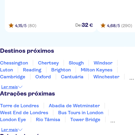
32
€
De:
4,15
/5
(80)
4,68
/5
(290)
Destinos próximos
Chessington
Chertsey
Slough
Windsor
Luton
Reading
Brighton
Milton Keynes
Cambridge
Oxford
Cantuária
Winchester
Northampton
Portsmouth
Southampton
Ler mais
Atrações próximas
Torre de Londres
Abadia de Wetminster
West End de Londres
Bus Tours in London
London Eye
Rio Tâmisa
Tower Bridge
Madame Tussauds de Londres
Ler mais
Catedral de São Paulo
The Shard