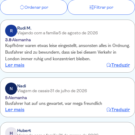
Ordenar por
Filtrar por
Rudi M.
R
Viajando com a família
5 de agosto de 2026
3.8
Alemanha
Kopfhörer waren etwas leise eingestellt, ansonsten alles in Ordnung.
Busfahrer sind zu bewundern, dass sie bei diesem Verkehr in
London immer ruhig und konzentriert bleiben.
Ler mais
Traduzir
Nadi
N
Viagem de casais
31 de julho de 2026
5
Alemanha
Busfahrer hat auf uns gewartet, war mega freundlich
Ler mais
Traduzir
Hubert
H