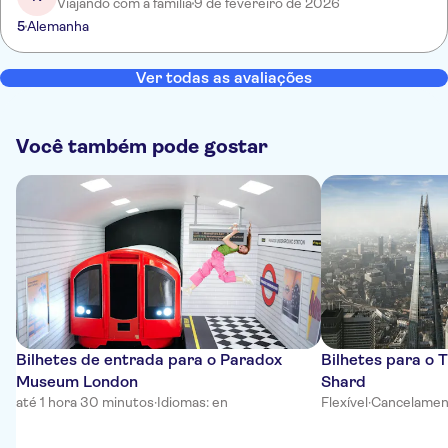
Viajando com a família
9 de fevereiro de 2026
5
Alemanha
Ver todas as avaliações
Você também pode gostar
Bilhetes de entrada para o Paradox
Bilhetes para o 
Museum London
Shard
até 1 hora 30 minutos
·
Idiomas: en
Flexível
·
Cancelament