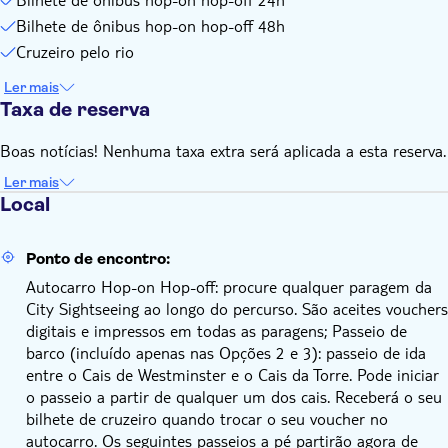
partem da paragem R em Haymarket. Partidas a cada 30
53. Pancras Road - paragem de autocarro T
Bilhete de ônibus hop-on hop-off 48h
minutos das 9h30 às 17h | Em direção a oeste, os
54. Midland Road - paragem S
Cruzeiro pelo rio
autocarros partem da paragem TD, na estação Tower
55. Euston Road - paragem de autocarro CH
Gateway, a cada 30 minutos das 10h30 às 18h
56. Euston Square - paragem de autocarro P
Ler mais
Receberá o seu bilhete de cruzeiro quando trocar o seu
57. Stephen Street - paragem de autocarro B
Taxa de reserva
voucher no autocarro. Partidas a cada 40 minutos, duração:
58. Great Russell Street - paragem de autocarro U em frente
aprox. 35 minutos
ao Museu Britânico
Boas notícias! Nenhuma taxa extra será aplicada a esta reserva.
59. Southampton Row, Paragem B, junto à loja e centro de
Podem ocorrer alterações nos horários de funcionamento,
Ler mais
informações da City Sightseeing
frequências e serviços incluídos a qualquer momento e sem
Local
60. Lancaster Place, Somerset House, Paragem B
aviso prévio
61. York Road - paragem de autocarro em frente à M&S
Ponto de encontro:
Rota Azul:
Autocarro Hop-on Hop-off: procure qualquer paragem da
City Sightseeing ao longo do percurso. São aceites vouchers
19. Marble Arch, Park Lane
digitais e impressos em todas as paragens; Passeio de
20. Park Lane London Hilton Hotel, Paragem B
barco (incluído apenas nas Opções 2 e 3): passeio de ida
31. Estação Hyde Park Corner, Paragem 13
entre o Cais de Westminster e o Cais da Torre. Pode iniciar
32. Harrods (Paragem KA)
o passeio a partir de qualquer um dos cais. Receberá o seu
33. Museu Victoria e Albert (Paragem N)
bilhete de cruzeiro quando trocar o seu voucher no
34. Gloucester Road (Paragem GS)
autocarro. Os seguintes passeios a pé partirão agora de