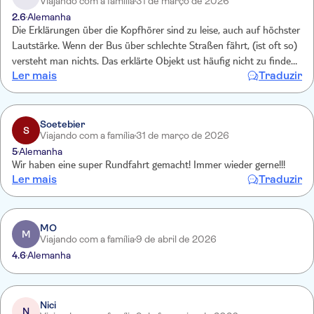
Viajando com a família
31 de março de 2026
2.6
Alemanha
Die Erklärungen über die Kopfhörer sind zu leise, auch auf höchster
Lautstärke. Wenn der Bus über schlechte Straßen fährt, (ist oft so)
versteht man nichts. Das erklärte Objekt ust häufig nicht zu finden
Ler mais
Traduzir
auf die Schnelle. Inhaltlich war es teilweise langweilig, soweit
verständlich. Der Bus hält nicht an jedem Haltepunkt, nur wenn
"Stoo" gedrückt wird. Das war nicht klar. Die CitySightseeing App
zeigt nur bei vereinzelten Bussen die Position auf der Karte. Das isr
Soetebier
S
Viajando com a família
31 de março de 2026
verwirrend.
5
Alemanha
Wir haben eine super Rundfahrt gemacht! Immer wieder gerne!!!
Ler mais
Traduzir
MO
M
Viajando com a família
9 de abril de 2026
4.6
Alemanha
Nici
N