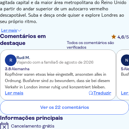
agitada capital e da maior área metropolitana do Reino Unido
a partir do andar superior de um autocarro vermelho
descapotável. Suba e desça onde quiser e explore Londres ao
seu próprio ritmo.
Londres está repleta de coisas para fazer, por isso embarque
Ler mais
na Rota Vermelha — especificamente concebida para o levar a
Comentários em
4,6
/5
todos os melhores pontos da cidade ao longo de 20 paragens
destaque
Todos os comentários são
cuidadosamente localizadas. Passeie pelo belo Hyde Park ou
verificados
ao longo das margens do Tamisa. Atravesse o rio por quatro
Rudi M.
das famosas pontes da cidade, incluindo a emblemática Tower
R
N
Viajando com a família
5 de agosto de 2026
Bridge, e tire fotos dignas do Instagram do Big Ben. Desde St
3.8
Alemanha
5
Al
Paul’s e a Abadia de Westminster até ao movimentado
Kopfhörer waren etwas leise eingestellt, ansonsten alles in
Busf
Piccadilly Circus e Leicester Square, irá conhecer todos os
Ordnung. Busfahrer sind zu bewundern, dass sie bei diesem
recantos de Londres.
Verkehr in London immer ruhig und konzentriert bleiben.
Pode escolher entre as seguintes opções disponíveis na caixa
Ler mais
Traduzir
Ler
de encomendas:
- 1 dia de acesso ilimitado ao autocarro hop-on hop-off
Ver os 22 comentários
- Passe ilimitado de 24 horas com paragens à escolha e
cruzeiro fluvial
Informações principais
- Passe ilimitado de 48 horas com paragens à escolha e
Cancelamento grátis
cruzeiro no rio