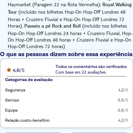
35. Kensington Road / Royal Albert Hall (Paragem RD)
Haymarket (Paragem 22 na Rota Vermelha):
Royal Walking
36. Paragem do autocarro turístico Palace Gate
(incluído nos bilhetes Hop-On Hop-Off Londres 48
Tour
37. Palácio de Kensington (Paragem N)
Horas + Cruzeiro Fluvial e Hop-On Hop-Off Londres 72
38. Palace Gardens Terrace (Paragem M)
Horas).
(incluído nos bilhetes
Passeio a pé Rock and Roll
39. Paragem do autocarro turístico de St. Petersburgh Place
Hop-On Hop-Off Londres 24 horas + Cruzeiro Fluvial, Hop-
40. Paragem do autocarro turístico de Porchester Terrace
On Hop-Off Londres 48 horas + Cruzeiro Fluvial e Hop-On
41. Lancaster Gate/Columbia Hotel (Paragem LE)
Hop-Off Londres 72 horas)
42. Estação de Lancaster Gate (Paragem LH)
43. Paragem do autocarro turístico de Praed Street
O que as pessoas dizem sobre essa experiência
44. Estação Marble Arch/Edgware Road (Paragem H)
Todos os comentários são verificados
4,6
/5
Com base em 22 avaliações
Categorias de avaliação
Segurança
4,2
/5
Serviço
3,8
/5
Equipe
3,8
/5
Relação custo-benefício
4,2
/5