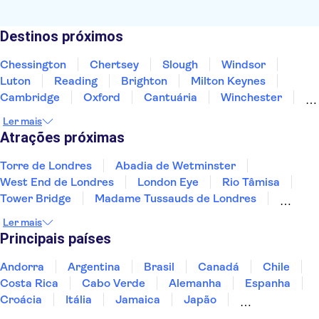
Destinos próximos
Chessington
Chertsey
Slough
Windsor
Luton
Reading
Brighton
Milton Keynes
Cambridge
Oxford
Cantuária
Winchester
Northampton
Portsmouth
Southampton
Ler mais
Atrações próximas
Torre de Londres
Abadia de Wetminster
West End de Londres
London Eye
Rio Tâmisa
Tower Bridge
Madame Tussauds de Londres
Chá da Tarde em Londres (Afternoon Tea)
Ler mais
Catedral de São Paulo
The Shard
Principais países
Teatro Shakespeare's Globe
Cidade Velha de Edimburgo
Palácio de Buckingham
Andorra
Argentina
Brasil
Canadá
Chile
The London Dungeon
Harry Potter tours from London
Costa Rica
Cabo Verde
Alemanha
Espanha
Croácia
Itália
Jamaica
Japão
Luxemburgo
Marrocos
Maldivas
México