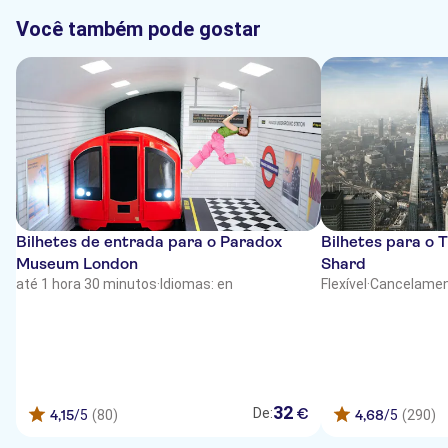
Você também pode gostar
Bilhetes de entrada para o Paradox
Bilhetes para o 
Museum London
Shard
até 1 hora 30 minutos
·
Idiomas: en
Flexível
·
Cancelamen
32
€
De:
4,15
/5
(80)
4,68
/5
(290)