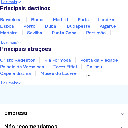
Ler mais
Portugal
Singapura
Turquia
Principais destinos
Barcelona
Roma
Madrid
Paris
Londres
Lisboa
Porto
Dubai
Budapeste
Algarve
Madeira
Sevilha
Punta Cana
Portimão
Albufeira
Sintra
Lagos
Vigo
Cascais
Ler mais
Sesimbra
Principais atrações
Cristo Redentor
Ria Formosa
Ponta da Piedade
Palácio de Versalhes
Torre Eiffel
Coliseu
Capela Sistina
Museu do Louvre
Sagrada Família
Parque Güell
Alhambra
Ler mais
Torre de Belém
Caminito del Rey
Castelo de São Jorge
Quinta da Regaleira
Palácio da Pena
Parque Warner
Rio Douro
Mosteiro dos Jerónimos
Livraria Lello
Empresa
Nós recomendamos