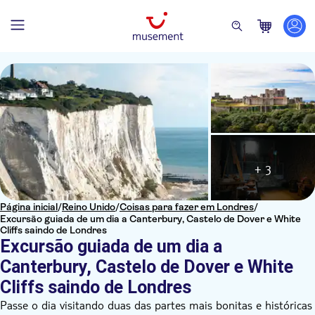
+ 3
Página inicial
/
Reino Unido
/
Coisas para fazer em Londres
/
Excursão guiada de um dia a Canterbury, Castelo de Dover e White
Cliffs saindo de Londres
Excursão guiada de um dia a
Canterbury, Castelo de Dover e White
Cliffs saindo de Londres
Passe o dia visitando duas das partes mais bonitas e históricas