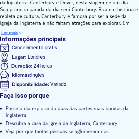
da Inglaterra, Canterbury e Dover, nesta viagem de um dia.
Sua primeira parada do dia será Canterbury. Rica em história e
repleta de cultura, Canterbury é famosa por ser a sede da
Igreja da Inglaterra e não faltam atrações para explorar. Em
seguida, você seguirá para Dover, onde conhecerá o Castelo de
Ler mais
Dover e os icônicos Penhascos de Dover, que atraem tantos
Informações principais
visitantes todos os dias!
Cancelamento grátis
Lugar:
Londres
Duração:
24 horas
Idiomas:
Inglês
Disponibilidade:
Variado
Se aceita o bilhete digital
Faça isso porque
Informações adicionais
Passe o dia explorando duas das partes mais bonitas da
Confirmação instantânea
Inglaterra
Taxas de entrada incluídas
Descubra a casa da Igreja da Inglaterra, Canterbury
Tour guiado
Veja por que tantas pessoas se aglomeram nos
deslumbrantes penhascos de Dover
Subject expert guide