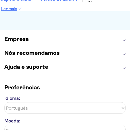
Sagrada Família
Parque Güell
Alhambra
Ler mais
Torre de Belém
Caminito del Rey
Castelo de São Jorge
Quinta da Regaleira
Palácio da Pena
Parque Warner
Rio Douro
Mosteiro dos Jerónimos
Livraria Lello
Empresa
Nós recomendamos
Ajuda e suporte
Preferências
Idioma:
Moeda: