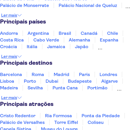
Palácio de Monserrate
Palácio Nacional de Queluz
Cabo da Roca
Oceanário de Lisboa
Ler mais
Telecabine Lisboa
Principais países
Estádio do Sport Lisboa e Benfica (Estádio da Luz)
Praça do Comércio
Arco do Triunfo da Rua Augusta
Andorra
Argentina
Brasil
Canadá
Chile
Ponte 25 de Abril
Costa Rica
Cabo Verde
Alemanha
Espanha
Parque Nacional da Peneda-Gerês
Gruta de Benagil
Croácia
Itália
Jamaica
Japão
Luxemburgo
Marrocos
Maldivas
México
Ler mais
Portugal
Singapura
Turquia
Principais destinos
Barcelona
Roma
Madrid
Paris
Londres
Lisboa
Porto
Dubai
Budapeste
Algarve
Madeira
Sevilha
Punta Cana
Portimão
Albufeira
Sintra
Lagos
Vigo
Cascais
Ler mais
Sesimbra
Principais atrações
Cristo Redentor
Ria Formosa
Ponta da Piedade
Palácio de Versalhes
Torre Eiffel
Coliseu
Capela Sistina
Museu do Louvre