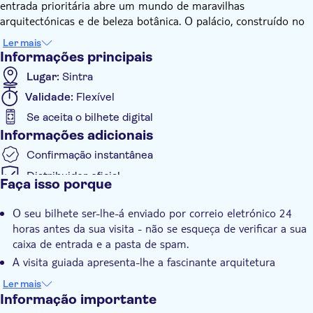
entrada prioritária abre um mundo de maravilhas
arquitectónicas e de beleza botânica. O palácio, construído no
século XIX, apresenta uma mistura diversificada de estilos
Ler mais
arquitectónicos - do gótico e mourisco às influências indianas,
Informações principais
tudo harmoniosamente inserido numa paisagem verdejante.
Lugar:
Sintra
Os jardins circundantes são igualmente intrigantes, repletos de
Validade:
Flexível
plantas exóticas de cantos longínquos do globo. Oferecem um
santuário ideal para relaxar e apreciar o esplendor da natureza.
Se aceita o bilhete digital
Ao percorrer o palácio e os seus jardins, encontrar-se-á num
Informações adicionais
reino onde a arte, a natureza e a história se entrelaçam
Confirmação instantânea
perfeitamente. Esta viagem oferece um vislumbre de uma era
passada, permitindo-lhe apreciar os detalhes intrincados do
Distribuidor oficial
Faça isso porque
passado enquanto desfruta da tranquilidade do presente.
Taxas de entrada incluídas
O seu bilhete ser-lhe-á enviado por correio eletrónico 24
Voucher eletrônico
horas antes da sua visita - não se esqueça de verificar a sua
caixa de entrada e a pasta de spam.
A visita guiada apresenta-lhe a fascinante arquitetura
romântica do século XIX do Palácio de Monserrate
Ler mais
Apreciará a mistura diversificada de influências
Informação importante
arquitectónicas góticas, mouriscas e indianas do palácio