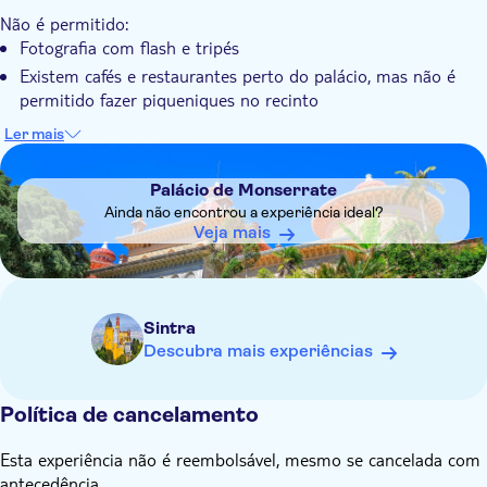
Não é permitido:
Terá oportunidade de explorar a paisagem verdejante que
Fotografia com flash e tripés
rodeia o palácio
Existem cafés e restaurantes perto do palácio, mas não é
permitido fazer piqueniques no recinto
Saber com antecedência:
Ler mais
O palácio abre diariamente das 9:30h às 18:00h. A última
DSA1Palácio de Monserrate
entrada é às 17:30h
Palácio de Monserrate
O parque abre diariamente das 9:00 às 19:00 horas. A
Ainda não encontrou a experiência ideal?
última entrada é às 18:00
Veja mais
Para evitar multidões, recomenda-se a visita ao início do dia
para uma experiência mais tranquila
Use sapatos confortáveis, uma vez que irá caminhar por
Sintra
várias salas e jardins
Descubra mais experiências
É permitido fotografar no interior do palácio sem flash
Devido à elevada procura, o horário selecionado pode ser
ajustado até ±2 horas
Política de cancelamento
Esta experiência não é reembolsável, mesmo se cancelada com
antecedência.