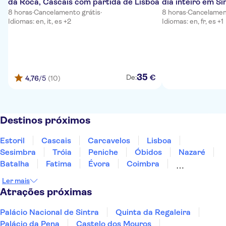
da Roca, Cascais com partida de Lisboa
dia inteiro em Si
8 horas
·
Cancelamento grátis
·
8 horas
·
Cancelamen
Idiomas: en, it, es +2
Idiomas: en, fr, es +1
35
€
De:
4,76
/5
(10)
Destinos próximos
Estoril
Cascais
Carcavelos
Lisboa
Sesimbra
Tróia
Peniche
Óbidos
Nazaré
Batalha
Fatima
Évora
Coimbra
Monsaraz
Carrapateira
Ler mais
Atrações próximas
Palácio Nacional de Sintra
Quinta da Regaleira
Palácio da Pena
Castelo dos Mouros