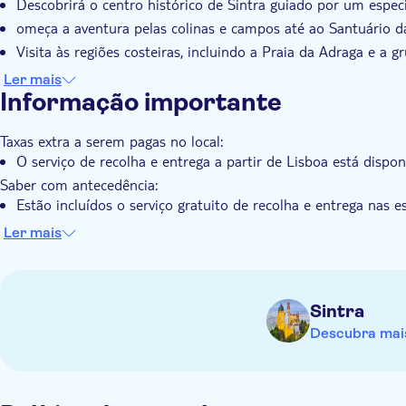
Descobrirá o centro histórico de Sintra guiado por um especia
omeça a aventura pelas colinas e campos até ao Santuário d
Visita às regiões costeiras, incluindo a Praia da Adraga e a 
Esta é a sua oportunidade de estar no Cabo da Roca, o pont
Ler mais
Informação importante
Taxas extra a serem pagas no local:
O serviço de recolha e entrega a partir de Lisboa está dispo
Saber com antecedência:
Estão incluídos o serviço gratuito de recolha e entrega nas e
opcional a partir de Lisboa está disponível por um custo adi
Ler mais
momento da reserva
O almoço não está incluído no preço da excursão
Adequado para idades a partir dos 2 anos
Sintra
Descubra mais