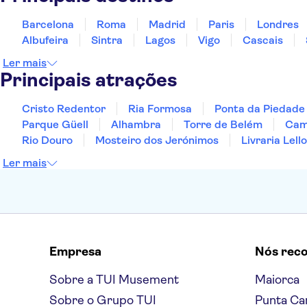
Barcelona
Roma
Madrid
Paris
Londres
Albufeira
Sintra
Lagos
Vigo
Cascais
Ler mais
Principais atrações
Cristo Redentor
Ria Formosa
Ponta da Piedade
Parque Güell
Alhambra
Torre de Belém
Cami
Rio Douro
Mosteiro dos Jerónimos
Livraria Lello
Ler mais
Empresa
Nós rec
Sobre a TUI Musement
Maiorca
Sobre o Grupo TUI
Punta Ca