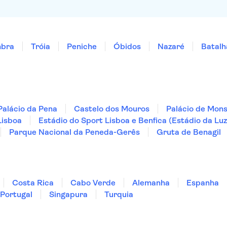
mbra
Tróia
Peniche
Óbidos
Nazaré
Batalh
Palácio da Pena
Castelo dos Mouros
Palácio de Mon
Lisboa
Estádio do Sport Lisboa e Benfica (Estádio da Luz
Parque Nacional da Peneda-Gerês
Gruta de Benagil
Costa Rica
Cabo Verde
Alemanha
Espanha
Portugal
Singapura
Turquia