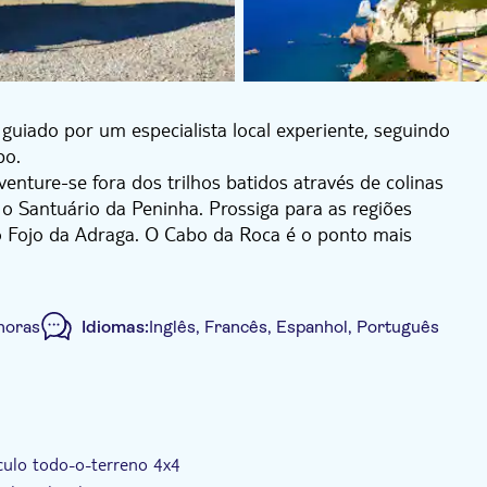
guiado por um especialista local experiente, seguindo
po.
venture-se fora dos trilhos batidos através de colinas
o Santuário da Peninha. Prossiga para as regiões
 do Fojo da Adraga. O Cabo da Roca é o ponto mais
ntade, com oportunidades para paragens para
ço de recolha e entrega nas estações de comboios de
horas
Idiomas:
Inglês, Francês, Espanhol, Português
uch
Tour privado
Voucher eletrônico
culo todo-o-terreno 4x4