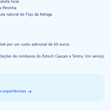
lista local.
a Peninha
gruta natural do Fojo da Adraga
o mais ocidental da Europa continental
nível por um custo adicional de 60 euros
stações de comboios do Estoril, Cascais e Sintra. Um serviço
cional. Por favor, selecione o ponto de encontro desejado no
 experiências