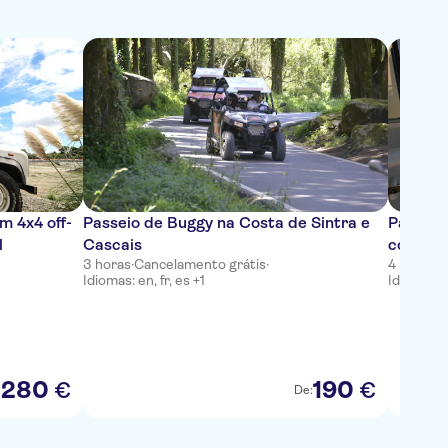
m 4x4 off-
Passeio de Buggy na Costa de Sintra e
Passeio
l
Cascais
com vin
3 horas
·
Cancelamento grátis
·
4 horas
·
C
tradicio
Idiomas: en, fr, es +1
Idiomas: e
280
190
€
€
:
De: