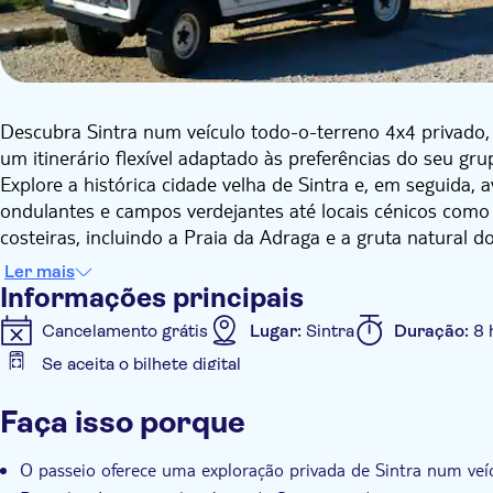
Descubra Sintra num veículo todo-o-terreno 4x4 privado, 
um itinerário flexível adaptado às preferências do seu gru
Explore a histórica cidade velha de Sintra e, em seguida, a
ondulantes e campos verdejantes até locais cénicos como 
costeiras, incluindo a Praia da Adraga e a gruta natural
ocidental da Europa continental.
Ler mais
Este passeio exclusivo permite-lhe descobrir Sintra à vo
Informações principais
fotografias e breves passeios. Inclui o conveniente servi
Cancelamento grátis
Lugar:
Sintra
Duração:
8 
Sintra/Cascais.
Se aceita o bilhete digital
Informações adicionais
Faça isso porque
Confirmação instantânea
Tour guiado
Local to
Transporte incluído
O passeio oferece uma exploração privada de Sintra num veí