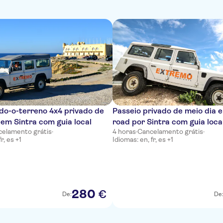
do-o-terreno 4x4 privado de
Passeio privado de meio dia e
o em Sintra com guia local
road por Sintra com guia loca
elamento grátis
·
4 horas
·
Cancelamento grátis
·
r, es +1
Idiomas: en, fr, es +1
280
€
De:
De