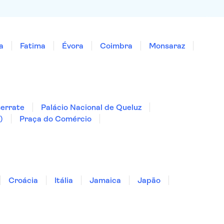
a
Fatima
Évora
Coimbra
Monsaraz
serrate
Palácio Nacional de Queluz
)
Praça do Comércio
Croácia
Itália
Jamaica
Japão