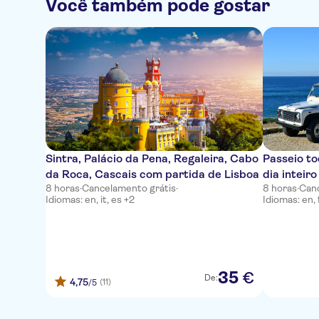
Você também pode gostar
Sintra, Palácio da Pena, Regaleira, Cabo
Passeio to
da Roca, Cascais com partida de Lisboa
dia inteir
8 horas
·
Cancelamento grátis
·
8 horas
·
Canc
Idiomas: en, it, es +2
Idiomas: en, f
35
€
De:
4,75
(11)
/5