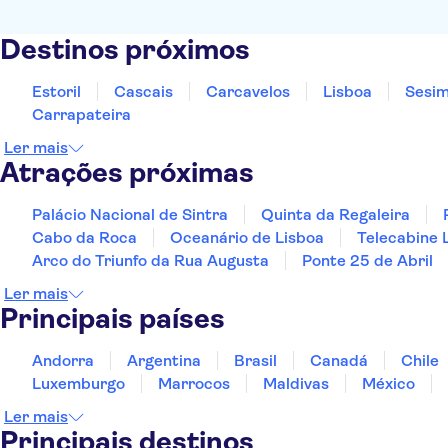
Destinos próximos
Estoril
Cascais
Carcavelos
Lisboa
Sesi
Carrapateira
Ler mais
Atrações próximas
Palácio Nacional de Sintra
Quinta da Regaleira
Cabo da Roca
Oceanário de Lisboa
Telecabine 
Arco do Triunfo da Rua Augusta
Ponte 25 de Abril
Ler mais
Principais países
Andorra
Argentina
Brasil
Canadá
Chile
Luxemburgo
Marrocos
Maldivas
México
Ler mais
Principais destinos