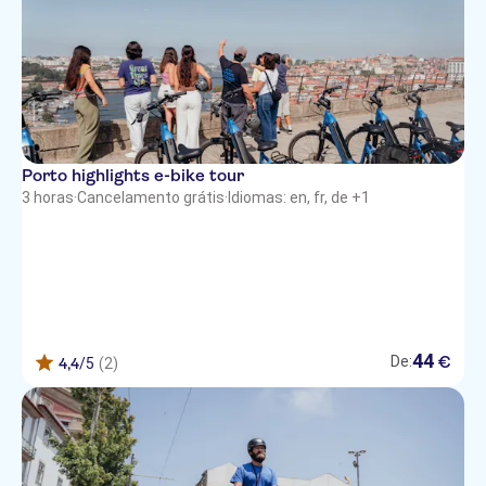
Porto highlights e-bike tour
3 horas
·
Cancelamento grátis
·
Idiomas: en, fr, de +1
44
€
De:
4,4
/5
(2)