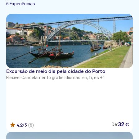
Caminhadas e tours
6 Experiências
Tours de patinete elétrico
Cultura e história
Espanhol
de bicicleta
Tours a pé
Imperdíveis
Holandês
Português
Italiano
Japonês
Excursão de meio dia pela cidade do Porto
Flexível
·
Cancelamento grátis
·
Idiomas: en, fr, es +1
32
€
De:
4,2
/5
(6)