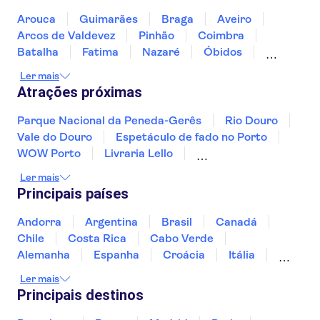
Arouca
Guimarães
Braga
Aveiro
Arcos de Valdevez
Pinhão
Coimbra
Batalha
Fatima
Nazaré
Óbidos
Peniche
Sintra
Lisboa
Ler mais
Atrações próximas
Parque Nacional da Peneda-Gerês
Rio Douro
Vale do Douro
Espetáculo de fado no Porto
WOW Porto
Livraria Lello
Oceanário de Lisboa
Telecabine Lisboa
Ler mais
Estádio do Sport Lisboa e Benfica (Estádio da Luz)
Principais países
Praça do Comércio
Arco do Triunfo da Rua Augusta
Andorra
Argentina
Brasil
Canadá
Ponte 25 de Abril
Gruta de Benagil
Chile
Costa Rica
Cabo Verde
Fado Shows
Tagus River
Alemanha
Espanha
Croácia
Itália
Jamaica
Japão
Luxemburgo
Ler mais
Marrocos
Maldivas
México
Portugal
Principais destinos
Singapura
Turquia