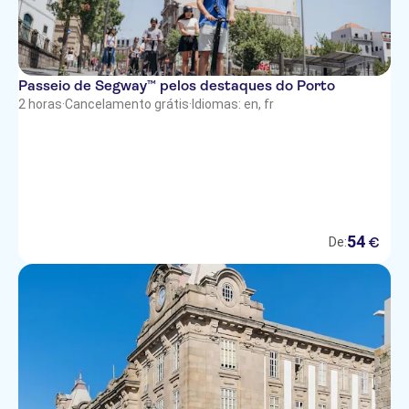
Passeio de Segway™ pelos destaques do Porto
2 horas
·
Cancelamento grátis
·
Idiomas: en, fr
54
€
De: