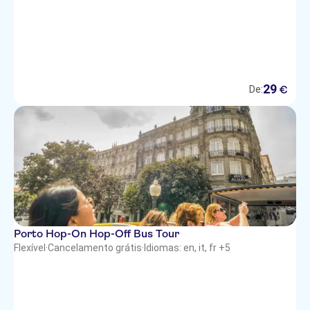
29
€
De:
Porto Hop-On Hop-Off Bus Tour
Flexível
·
Cancelamento grátis
·
Idiomas: en, it, fr +5