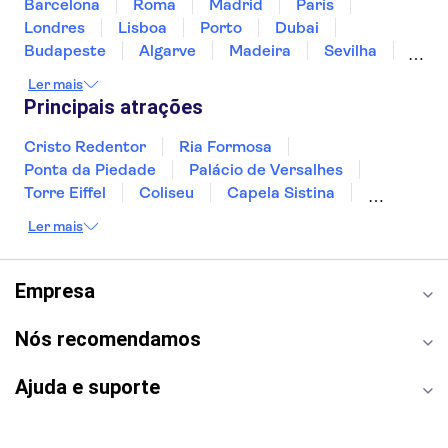
Barcelona
Roma
Madrid
Paris
Londres
Lisboa
Porto
Dubai
Budapeste
Algarve
Madeira
Sevilha
Punta Cana
Portimão
Albufeira
Ler mais
Sintra
Lagos
Vigo
Cascais
Sesimbra
Principais atrações
Cristo Redentor
Ria Formosa
Ponta da Piedade
Palácio de Versalhes
Torre Eiffel
Coliseu
Capela Sistina
Museu do Louvre
Sagrada Família
Ler mais
Parque Güell
Alhambra
Torre de Belém
Caminito del Rey
Castelo de São Jorge
Quinta da Regaleira
Palácio da Pena
Empresa
Parque Warner
Rio Douro
Mosteiro dos Jerónimos
Livraria Lello
Nós recomendamos
Ajuda e suporte