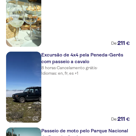
211
€
De:
Excursão de 4x4 pela Peneda-Gerês
com passeio a cavalo
8 horas
·
Cancelamento grátis
·
Idiomas: en, fr, es +1
211
€
De:
Passeio de moto pelo Parque Nacional