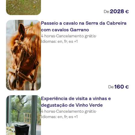
2028
€
De:
Passeio a cavalo na Serra da Cabreira
com cavalos Garrano
4 horas
·
Cancelamento grátis
·
Idiomas: en, fr, es +1
160
€
De:
Experiência de visita a vinhas e
degustação de Vinho Verde
4 horas
·
Cancelamento grátis
·
Idiomas: en, fr, es +1