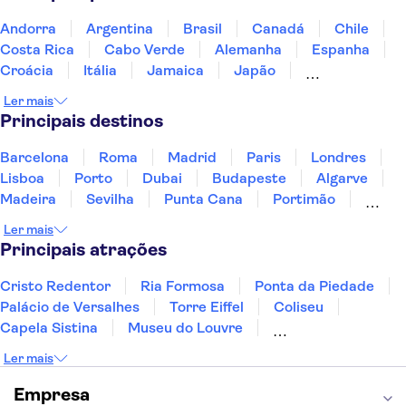
Andorra
Argentina
Brasil
Canadá
Chile
Costa Rica
Cabo Verde
Alemanha
Espanha
Croácia
Itália
Jamaica
Japão
Luxemburgo
Marrocos
Maldivas
México
Ler mais
Portugal
Singapura
Turquia
Principais destinos
Barcelona
Roma
Madrid
Paris
Londres
Lisboa
Porto
Dubai
Budapeste
Algarve
Madeira
Sevilha
Punta Cana
Portimão
Albufeira
Sintra
Lagos
Vigo
Cascais
Ler mais
Sesimbra
Principais atrações
Cristo Redentor
Ria Formosa
Ponta da Piedade
Palácio de Versalhes
Torre Eiffel
Coliseu
Capela Sistina
Museu do Louvre
Sagrada Família
Parque Güell
Alhambra
Ler mais
Torre de Belém
Caminito del Rey
Castelo de São Jorge
Quinta da Regaleira
Empresa