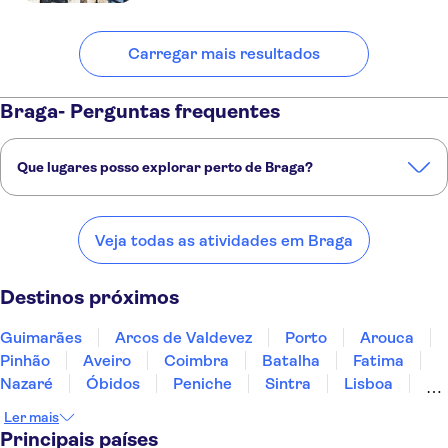
Carregar mais resultados
Braga- Perguntas frequentes
Que lugares posso explorar perto de Braga?
Confira alguns dos nossos lugares favoritos para visitar perto de
Braga:
Veja todas as atividades em Braga
Guimarães
Arcos de Valdevez
Porto
Arouca
Pinhão
Destinos próximos
Guimarães
Arcos de Valdevez
Porto
Arouca
Pinhão
Aveiro
Coimbra
Batalha
Fatima
Nazaré
Óbidos
Peniche
Sintra
Lisboa
Cascais
Ler mais
Principais países