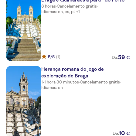
8 horas
·
Cancelamento grátis
·
Idiomas: en, es, pt +1
5
/5
(1)
59
€
De:
Herança romana do jogo de
exploração de Braga
1-1 hora 30 minutos
·
Cancelamento grátis
·
Idiomas: en
10
€
De: