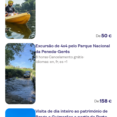
50
€
De:
Excursão de 4x4 pelo Parque Nacional
da Peneda-Gerês
8 horas
·
Cancelamento grátis
·
Idiomas: en, fr, es +1
158
€
De:
Visita de dia inteiro ao património de
Braga e Guimarães a partir do Porto