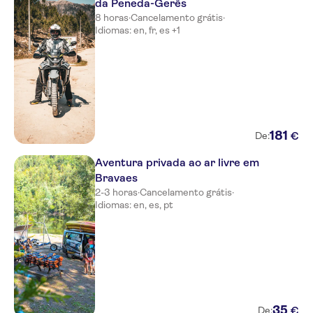
da Peneda-Gerês
8 horas
·
Cancelamento grátis
·
Idiomas: en, fr, es +1
181
€
De:
Aventura privada ao ar livre em
Bravaes
2-3 horas
·
Cancelamento grátis
·
Idiomas: en, es, pt
35
€
De: