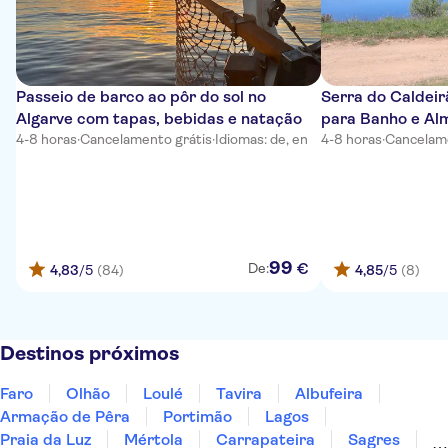
Passeio de barco ao pôr do sol no
Serra do Caldei
Algarve com tapas, bebidas e natação
para Banho e Al
4-8 horas
·
Cancelamento grátis
·
Idiomas: de, en
4-8 horas
·
Cancelame
99
€
De:
4,83
/5
(84)
4,85
/5
(8)
Destinos próximos
Faro
Olhão
Loulé
Tavira
Albufeira
Armação de Pêra
Portimão
Lagos
Praia da Luz
Mértola
Carrapateira
Sagres