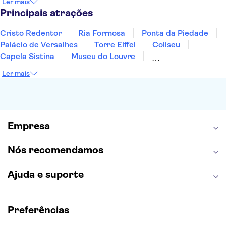
Ler mais
Sesimbra
Principais atrações
Cristo Redentor
Ria Formosa
Ponta da Piedade
Palácio de Versalhes
Torre Eiffel
Coliseu
Capela Sistina
Museu do Louvre
Sagrada Família
Parque Güell
Alhambra
Ler mais
Torre de Belém
Caminito del Rey
Castelo de São Jorge
Quinta da Regaleira
Palácio da Pena
Parque Warner
Rio Douro
Mosteiro dos Jerónimos
Livraria Lello
Empresa
Nós recomendamos
Ajuda e suporte
Preferências