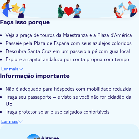
Faça isso porque
Veja a praça de touros da Maestranza e a Plaza d'América
Passeie pela Plaza de España com seus azulejos coloridos
Descubra Santa Cruz em um passeio a pé com guia local
Explore a capital andaluza por conta própria com tempo
livre
Ler mais
Guia local especializado com conhecimento inigualável de
Informação importante
Sevilha
Não é adequado para hóspedes com mobilidade reduzida
Traga seu passaporte – e visto se você não for cidadão da
UE
Traga protetor solar e use calçados confortáveis
Admissões não incluídas
Ler mais
Algarve