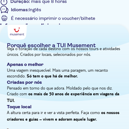
Duração:
mais que 8 horas
livre para explorar por conta própria e pegar algumas tapas – e
Idiomas:
Inglês
talvez uma ou duas lembranças.
É necessário imprimir o voucher/bilhete
Informações adicionais
Confirmação instantânea
Pick up no hotel
Porquê escolher a TUI Musement
Veja o coração de cada destino com os nossos tours e atividades
únicos. Criados por locais, selecionados por nós.
Apenas o melhor
Uma viagem inesquecível. Mais uma paragem, um recanto
escondido.
Só tem o que há de melhor.
Criadas por nós
Pensado em torno do que adora. Moldado pelo que nos diz.
Criado com
os mais de 50 anos de experiência em viagens da
TUI.
Toque local
A altura certa para ir e ver a vista perfeita. Faça como
os nossos
criadores e guias – vivem e adoram aquele lugar.