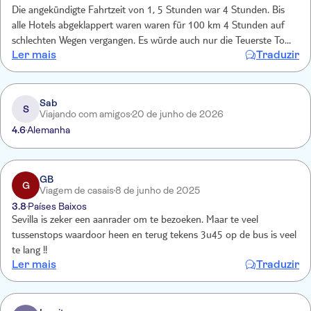
Die angekündigte Fahrtzeit von 1, 5 Stunden war 4 Stunden. Bis
alle Hotels abgeklappert waren waren für 100 km 4 Stunden auf
schlechten Wegen vergangen. Es würde auch nur die Teuerste Tour
Ler mais
Traduzir
angeboten. Wir waren 5 Stunden in Sevilla und 7 Stunden im Bus.
Hätte wir das gewusst, wären wir nicht gefahren
Sab
S
Viajando com amigos
20 de junho de 2026
4.6
Alemanha
GB
G
Viagem de casais
8 de junho de 2025
3.8
Países Baixos
Sevilla is zeker een aanrader om te bezoeken. Maar te veel
tussenstops waardoor heen en terug tekens 3u45 op de bus is veel
te lang !!
Ler mais
Traduzir