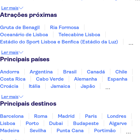
Monsaraz
Évora
Tróia
Ler mais
Atrações próximas
Gruta de Benagil
Ria Formosa
Oceanário de Lisboa
Telecabine Lisboa
Estádio do Sport Lisboa e Benfica (Estádio da Luz)
Praça do Comércio
Arco do Triunfo da Rua Augusta
Ler mais
Ponte 25 de Abril
Principais países
Parque Nacional da Peneda-Gerês
Fado Shows
Rio Douro
Tagus River
Torre de Belém
Andorra
Argentina
Brasil
Canadá
Chile
Mosteiro dos Jerónimos
Vale do Douro
Costa Rica
Cabo Verde
Alemanha
Espanha
Croácia
Itália
Jamaica
Japão
Luxemburgo
Marrocos
Maldivas
México
Ler mais
Portugal
Singapura
Turquia
Principais destinos
Barcelona
Roma
Madrid
Paris
Londres
Lisboa
Porto
Dubai
Budapeste
Algarve
Madeira
Sevilha
Punta Cana
Portimão
Albufeira
Sintra
Lagos
Vigo
Cascais