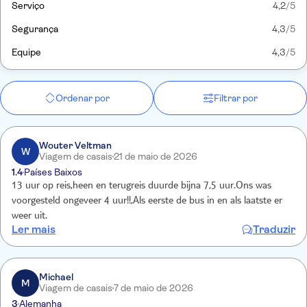
Serviço
4,2
/5
Segurança
4,3
/5
Equipe
4,3
/5
Ordenar por
Filtrar por
Wouter Veltman
W
Viagem de casais
21 de maio de 2026
1.4
Países Baixos
13 uur op reis,heen en terugreis duurde bijna 7,5 uur.Ons was
voorgesteld ongeveer 4 uur!!,Als eerste de bus in en als laatste er
weer uit.
Ler mais
Traduzir
Michael
M
Viagem de casais
7 de maio de 2026
3
Alemanha