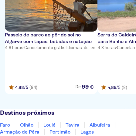
Passeio de barco ao pôr do sol no
Serra do Caldei
Algarve com tapas, bebidas e natação
para Banho e Al
4-8 horas
·
Cancelamento grátis
·
Idiomas: de, en
4-8 horas
·
Cancelam
99
€
De:
4,83
/5
(84)
4,85
/5
(8)
Destinos próximos
Faro
Olhão
Loulé
Tavira
Albufeira
Armação de Pêra
Portimão
Lagos