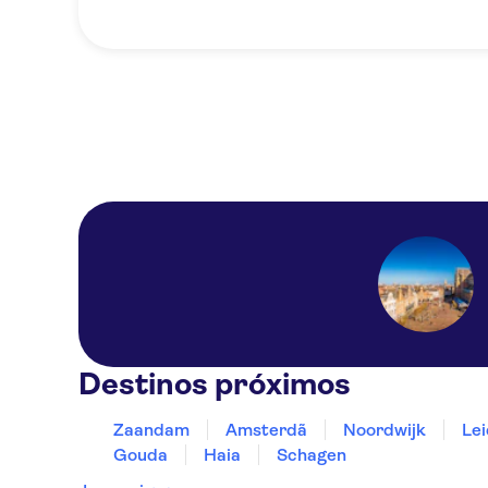
Destinos próximos
Zaandam
Amsterdã
Noordwijk
Le
Gouda
Haia
Schagen