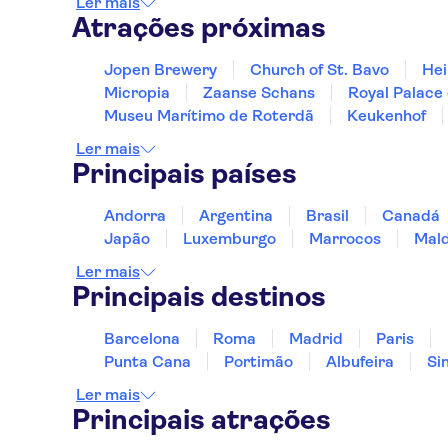
Ler mais
Atrações próximas
Jopen Brewery
Church of St. Bavo
Hei
Micropia
Zaanse Schans
Royal Palace
Museu Marítimo de Roterdã
Keukenhof
Ler mais
Principais países
Andorra
Argentina
Brasil
Canadá
Japão
Luxemburgo
Marrocos
Mald
Ler mais
Principais destinos
Barcelona
Roma
Madrid
Paris
Punta Cana
Portimão
Albufeira
Si
Ler mais
Principais atrações