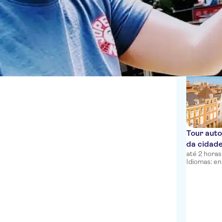
Tours a pé
Alemão
Inglês
1 Experiênc
Espanhol
Francês
Italiano
Holandês
Tour auto
da cidad
até 2 horas
Idiomas: en, 