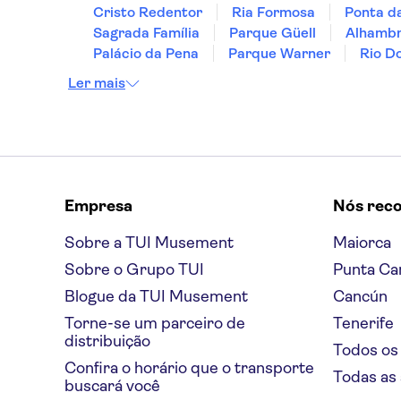
Cristo Redentor
Ria Formosa
Ponta d
Sagrada Família
Parque Güell
Alhamb
Palácio da Pena
Parque Warner
Rio D
Ler mais
Empresa
Nós rec
Sobre a TUI Musement
Maiorca
Sobre o Grupo TUI
Punta Ca
Blogue da TUI Musement
Cancún
Torne-se um parceiro de
Tenerife
distribuição
Todos os
Confira o horário que o transporte
Todas as
buscará você