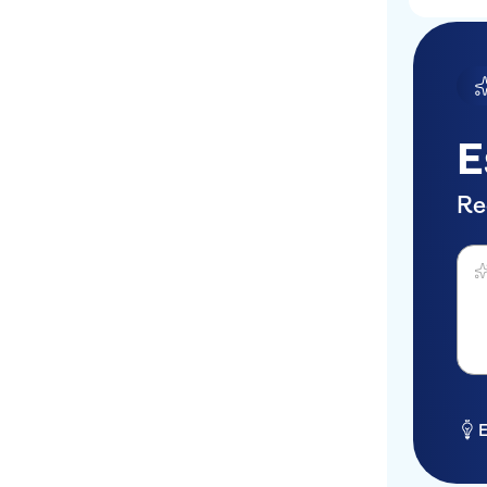
E
Re
Perg
E