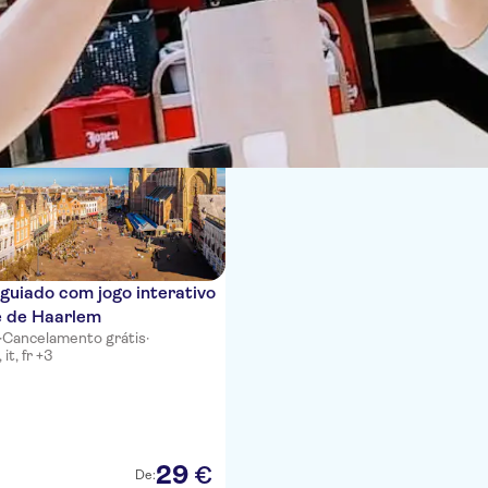
ias
guiado com jogo interativo
e de Haarlem
·
Cancelamento grátis
·
it, fr +3
29
€
De: