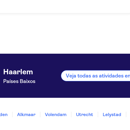
Haarlem
Veja todas as atividades 
Países Baixos
iden
Alkmaar
Volendam
Utrecht
Lelystad