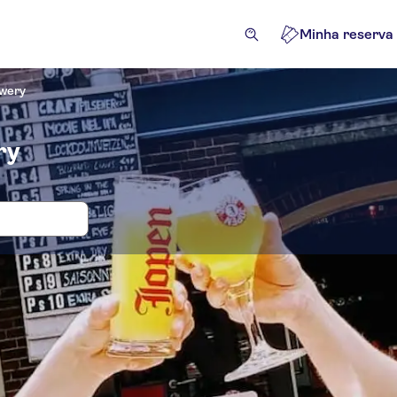
Minha reserva
wery
ry
 e bilhetes para Jopen Brewery
ividades