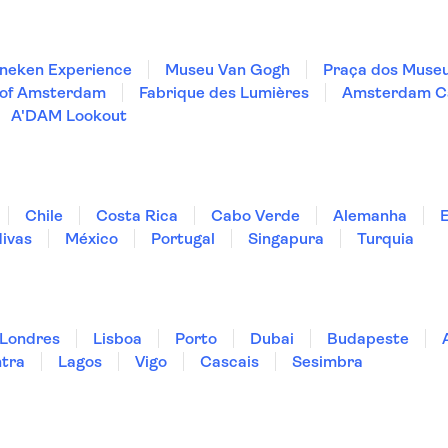
neken Experience
Museu Van Gogh
Praça dos Muse
 of Amsterdam
Fabrique des Lumières
Amsterdam Ca
A'DAM Lookout
Chile
Costa Rica
Cabo Verde
Alemanha
ivas
México
Portugal
Singapura
Turquia
Londres
Lisboa
Porto
Dubai
Budapeste
ntra
Lagos
Vigo
Cascais
Sesimbra