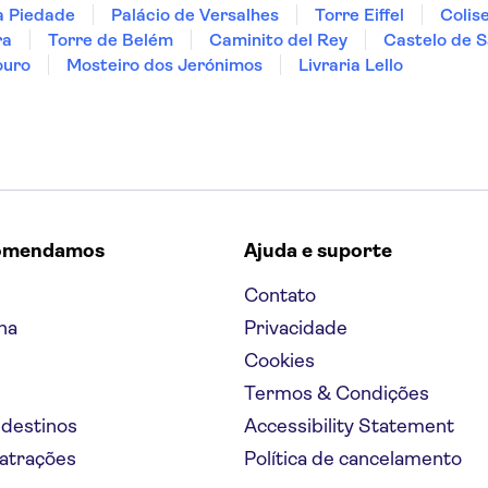
a Piedade
Palácio de Versalhes
Torre Eiffel
Colis
ra
Torre de Belém
Caminito del Rey
Castelo de S
ouro
Mosteiro dos Jerónimos
Livraria Lello
omendamos
Ajuda e suporte
Contato
na
Privacidade
Cookies
Termos & Condições
 destinos
Accessibility Statement
 atrações
Política de cancelamento