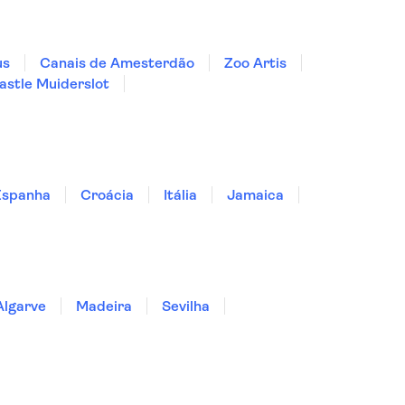
us
Canais de Amesterdão
Zoo Artis
stle Muiderslot
Espanha
Croácia
Itália
Jamaica
Algarve
Madeira
Sevilha