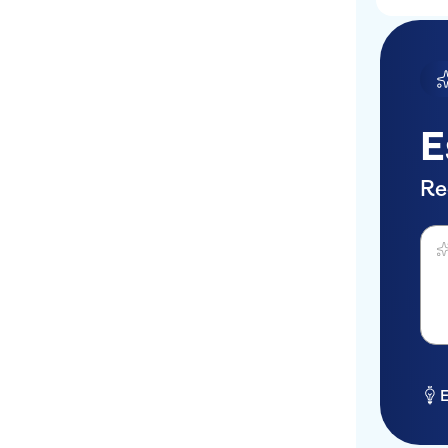
E
Re
Perg
E