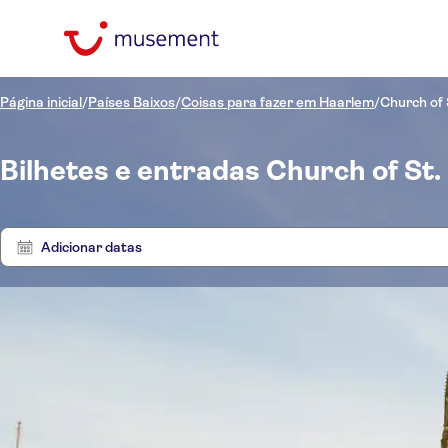
Página inicial
/
Países Baixos
/
Coisas para fazer em Haarlem
/
Church of 
Bilhetes e entradas Church of St.
Adicionar datas
Preço (por adulto)
Tours
Hotel pickup
Opções de ingressos
Cancelamento gratuito
Categorias
€
€
At
Mín.
Máx.
Confirmação instantânea
Idomas
Atividades
NO-PICKUP