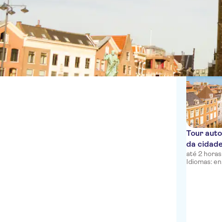
Tours a pé
Alemão
Inglês
1 Experiênc
Espanhol
Francês
Italiano
Holandês
Tour auto
da cidad
até 2 horas
Idiomas: en, 