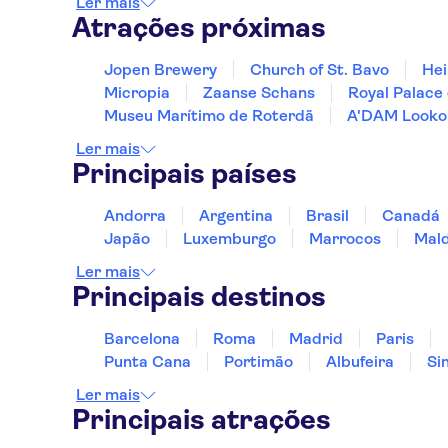
Ler mais
Atrações próximas
Jopen Brewery
Church of St. Bavo
Hei
Micropia
Zaanse Schans
Royal Palace
Museu Marítimo de Roterdã
A'DAM Looko
Ler mais
Principais países
Andorra
Argentina
Brasil
Canadá
Japão
Luxemburgo
Marrocos
Mald
Ler mais
Principais destinos
Barcelona
Roma
Madrid
Paris
Punta Cana
Portimão
Albufeira
Si
Ler mais
Principais atrações