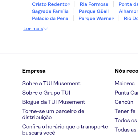
Cristo Redentor
Ria Formosa
Ponta d
Sagrada Família
Parque Güell
Alhamb
Palácio da Pena
Parque Warner
Rio D
Ler mais
Empresa
Nós rec
Sobre a TUI Musement
Maiorca
Sobre o Grupo TUI
Punta Ca
Blogue da TUI Musement
Cancún
Torne-se um parceiro de
Tenerife
distribuição
Todos os
Confira o horário que o transporte
Todas as
buscará você