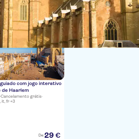
ias
guiado com jogo interativo
e de Haarlem
·
Cancelamento grátis
·
it, fr +3
29
€
De: