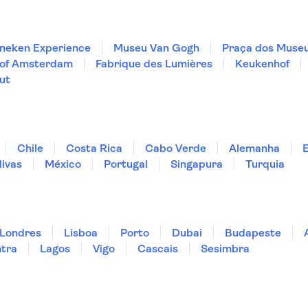
neken Experience
Museu Van Gogh
Praça dos Muse
 of Amsterdam
Fabrique des Lumières
Keukenhof
ut
Chile
Costa Rica
Cabo Verde
Alemanha
ivas
México
Portugal
Singapura
Turquia
Londres
Lisboa
Porto
Dubai
Budapeste
ntra
Lagos
Vigo
Cascais
Sesimbra