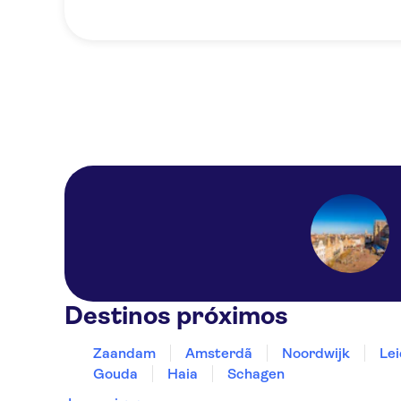
Destinos próximos
Zaandam
Amsterdã
Noordwijk
Le
Gouda
Haia
Schagen