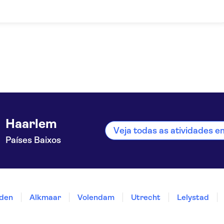
Haarlem
Veja todas as atividades 
Países Baixos
iden
Alkmaar
Volendam
Utrecht
Lelystad