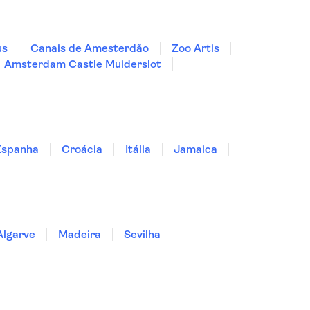
us
Canais de Amesterdão
Zoo Artis
Amsterdam Castle Muiderslot
Espanha
Croácia
Itália
Jamaica
Algarve
Madeira
Sevilha