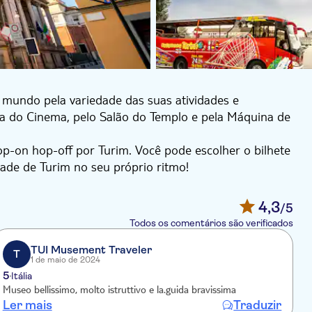
 mundo pela variedade das suas atividades e
ia do Cinema, pelo Salão do Templo e pela Máquina de
hop-on hop-off por Turim. Você pode escolher o bilhete
dade de Turim no seu próprio ritmo!
4,3
/5
Todos os comentários são verificados
TUI Musement Traveler
T
1 de maio de 2024
5
4
Itália
Museo bellissimo, molto istruttivo e la.guida bravissima
E
Ler mais
Traduzir
L