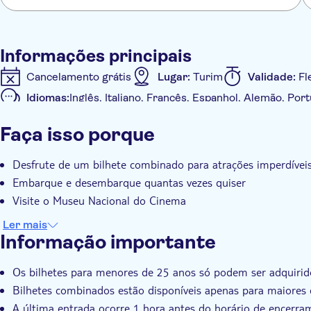
Informações principais
Cancelamento grátis
Lugar:
Turim
Validade:
Fl
Idiomas:
Inglês, Italiano, Francês, Espanhol, Alemão, Po
Informações adicionais
Faça isso porque
Confirmação instantânea
Pule a fila
Transporte 
Desfrute de um bilhete combinado para atrações imperdívei
Embarque e desembarque quantas vezes quiser
Visite o Museu Nacional do Cinema
Ler mais
Informação importante
Os bilhetes para menores de 25 anos só podem ser adquiri
Bilhetes combinados estão disponíveis apenas para maiores
A última entrada ocorre 1 hora antes do horário de encerra