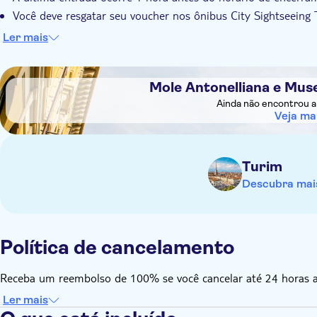
Você deve resgatar seu voucher nos ônibus City Sightseeing 
Apresente este voucher a qualquer hora do dia diretamente 
Ler mais
de Bilheteria da City Sightseeing Torino do parceiro local, lo
DSA1Mole Antonelliana e Museu Nacional do Cinema
Mole Antonelliana e Mus
Ainda não encontrou a 
Veja ma
Turim
Descubra mais
Política de cancelamento
Receba um reembolso de 100% se você cancelar até 24 horas ant
Ler mais