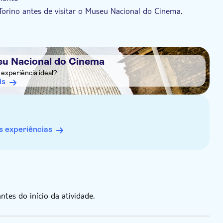
Torino antes de visitar o Museu Nacional do Cinema.
a bordo do ônibus da City Sightseeing Torino ou no Ponto
calizado na Piazza Castello
eu Nacional do Cinema
experiência ideal?
is
 experiências
es do início da atividade.