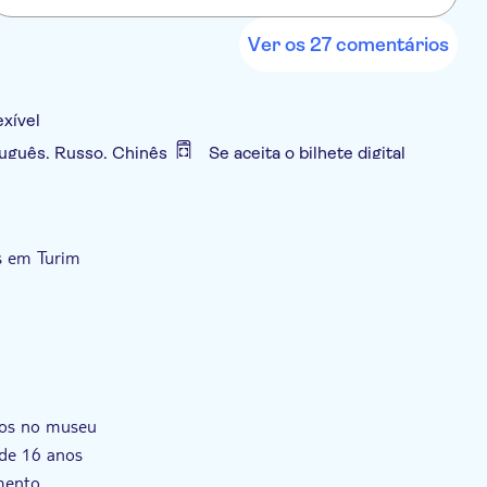
Ver os 27 comentários
exível
rtuguês, Russo, Chinês
Se aceita o bilhete digital
incluído
s em Turim
dos no museu
 de 16 anos
mento