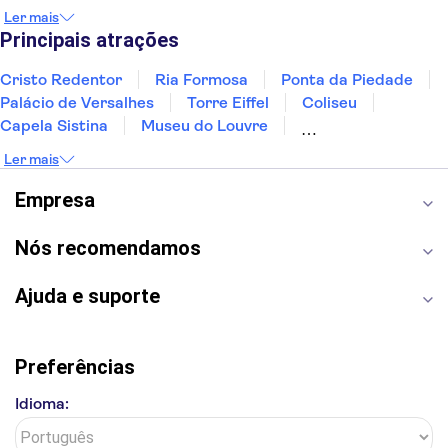
GRAND HOTEL TAMERICI E
Albufeira
Sintra
Lagos
Vigo
Cascais
Ler mais
PRINCIPE
Sesimbra
Principais atrações
HOTEL RINASCIMENTO
Cristo Redentor
Ria Formosa
Ponta da Piedade
HOTEL DA VINCI
Palácio de Versalhes
Torre Eiffel
Coliseu
Capela Sistina
Museu do Louvre
HOTEL MASSIMO D'AZEGLIO
Sagrada Família
Parque Güell
Alhambra
Ler mais
Torre de Belém
Caminito del Rey
GRAND HOTEL CROCE DI MALTA
Castelo de São Jorge
Quinta da Regaleira
Empresa
HOTEL UNIVERSO
Palácio da Pena
Parque Warner
Rio Douro
Mosteiro dos Jerónimos
Livraria Lello
Nós recomendamos
HOTEL MIRO'
HOTEL FLORIDA
Ajuda e suporte
HOTEL VILLA RITA
HOTEL MARCONI
Preferências
HOTEL DELIZIA GENOVESE
Idioma:
HOTEL CAVALLOTTI & GIOTTO