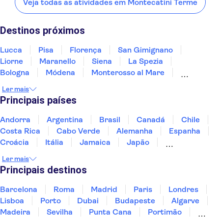
Veja todas as atividades em Montecatini Terme
HOTEL GIGLIO
Lucca
Pisa
Florença
San Gimignano
Liorne
HOTEL BIONDI
Destinos próximos
VILLA LILLI
Lucca
Pisa
Florença
San Gimignano
Liorne
Maranello
Siena
La Spezia
GRAND HOTEL PLAZA E LOCANDA
Bologna
Módena
Monterosso al Mare
MAGGIORE
Arezzo
Parma
Montalcino
Montepulciano
Ler mais
HOTEL INNOCENTI
Principais países
HOTEL COLUMBIA
Andorra
Argentina
Brasil
Canadá
Chile
HOTEL ARISTON
Costa Rica
Cabo Verde
Alemanha
Espanha
Croácia
Itália
Jamaica
Japão
HOTEL PRATI
Luxemburgo
Marrocos
Maldivas
México
Ler mais
Portugal
Singapura
Turquia
HOTEL PALLADIO
Principais destinos
HOTEL MICHELANGELO
Barcelona
Roma
Madrid
Paris
Londres
Lisboa
Porto
Dubai
Budapeste
Algarve
HOTEL ALASSIO
Madeira
Sevilha
Punta Cana
Portimão