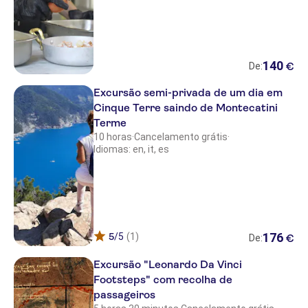
HOTEL VALDINIEVOLE
HOTEL HOLIDAY
OTHER/ALTRO
140
€
De:
HOTEL GIOVANNA
Excursão semi-privada de um dia em
PARK HOTEL MODERNO
Cinque Terre saindo de Montecatini
Terme
VILLA LE MAGNOLIE
10 horas
·
Cancelamento grátis
·
Idiomas: en, it, es
HOTEL BYRON
HOTEL ALBA
HOTEL SAVOIA E CAMPANA
GRAND HOTEL VITTORIA
176
5
/5
(1)
€
De:
HOTEL PUCCINI
Excursão "Leonardo Da Vinci
Footsteps" com recolha de
HOTEL MINERVA PALACE
passageiros