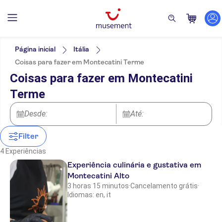
Filtros
Preço (por adulto)
Hotel pickup
Opções de ingressos
Página inicial
Itália
Cancelamento gratuito
Categorias
Mín.
€
Máx.
€
Coisas para fazer em Montecatini Terme
Confirmação instantânea
Excursões e passeios de um dia
NO-PICKUP
Idomas
Coisas para fazer em Montecatini
Tour guiado
Atividades
Inglês
Comidas e bebidas
Grupo pequeno
HOTEL LA VILLA RESORT
Terme
Transfers
Italiano
Bebidas e
Local touch
Turismo e tradições
Espanhol
degustações
Voucher eletrônico
Rural
GRAND HOTEL TETTUCCIO
Desde:
Gastronomia
Até:
MONTECATINI TERME
Filter
Ranieri Viaggi Montecatini Terme
4 Experiências
Experiência culinária e gustativa em
HOTEL NUOVO SAVI
Montecatini Alto
HOTEL BUTTERFLY
3 horas 15 minutos
·
Cancelamento grátis
·
Idiomas: en, it
HOTEL ERCOLINI & SAVI