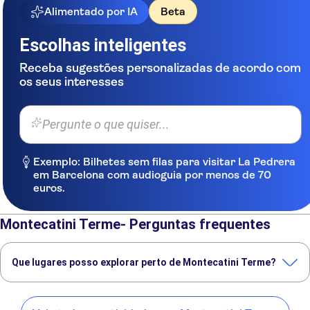
Alimentado por IA
Beta
HOTEL INTERNAZIONALE
Escolhas inteligentes
HOTEL PARMA E ORIENTE
Receba sugestões personalizadas de acordo com
HOTEL AMBROSIANO
os seus interesses
HOTEL ADUA & REGINA DI SABA
Pergunte o que quiser...
HOTEL NIZZA ET SUISSE
HOTEL FRANCIA E QUIRINALE
Exemplo: Bilhetes sem filas para visitar La Pedrera
em Barcelona com audioguia por menos de 70
GRAND HOTEL BELLAVISTA
euros.
PALACE
HOTEL RAPHAEL
Montecatini Terme- Perguntas frequentes
HOTEL BRENNERO E VARSAVIA
Que lugares posso explorar perto de Montecatini Terme?
HOTEL CAPPELLI
Confira alguns dos nossos lugares favoritos para visitar perto de
HOTEL PARADISO
Montecatini Terme: