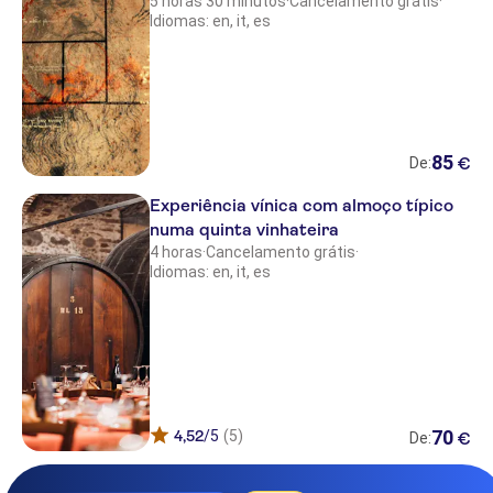
5 horas 30 minutos
·
Cancelamento grátis
·
HOTEL MIRAMONTI
Idiomas: en, it, es
HOTEL PRIME
HOTEL BRASILE
GRAND HOTEL PANORAMIC
85
€
De:
HOTEL REALE
Experiência vínica com almoço típico
HOTEL LA QUERCETA
numa quinta vinhateira
4 horas
·
Cancelamento grátis
·
HOTEL TUSCANY INN
Idiomas: en, it, es
HOTEL SETTENTRIONALE
ESPLANADE
HOTEL CRYSTAL PALACE
HOTEL LA RIVIERA
70
4,52
/5
(5)
€
De:
SMART HOTEL BARTOLINI
HOTEL PICCADILLY