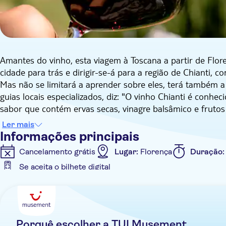
Amantes do vinho, esta viagem à Toscana a partir de Flore
cidade para trás e dirigir-se-á para a região de Chianti,
Mas não se limitará a aprender sobre eles, terá também 
guias locais especializados, diz: "O vinho Chianti é conhe
sabor que contém ervas secas, vinagre balsâmico e frutos
caraterísticas quando o provar."
Ler mais
Informações principais
Será recolhido no ponto de encontro em Florença e conduzi
Cancelamento grátis
Lugar:
Florença
Duração
nesta viagem são muito boas. A sua primeira paragem é a
Se aceita o bilhete digital
suas bonitas ruas calcetadas. Depois, dirija-se a Montefi
Informações adicionais
o século XII. O Chianti Classico, um dos mais emblemático
rótulo – ouvirá a história deste galo durante a sua estadi
Confirmação instantânea
Refeição incluída
Tour
A partir daqui, seguirá para uma propriedade vinícola fam
Porquê escolher a TUI Musement