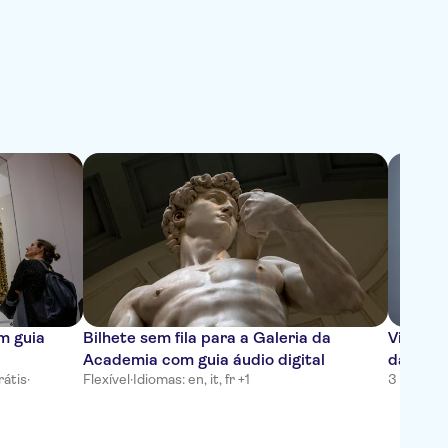
um guia
Bilhete sem fila para a Galeria da
Visita g
Academia com guia áudio digital
da Acad
átis
·
Flexível
·
Idiomas: en, it, fr +1
3 horas
·
C