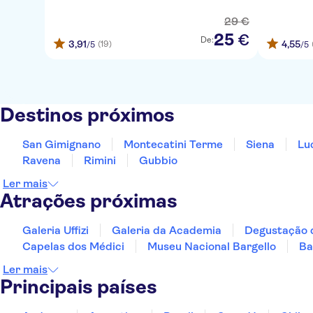
29
€
25
€
De:
3,91
4,55
(19)
/5
/5
Destinos próximos
San Gimignano
Montecatini Terme
Siena
Lu
Ravena
Rimini
Gubbio
Ler mais
Atrações próximas
Galeria Uffizi
Galeria da Academia
Degustação d
Capelas dos Médici
Museu Nacional Bargello
Ba
Ler mais
Principais países