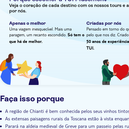
vinhos. As caves aqui existem desde os tempos medievais e
Veja o coração de cada destino com os nossos tours e at
do seu envelhecimento. Aprenderá tudo sobre isto antes 
por nós.
comida, pode esperar clássicos italianos preparados com 
disso, terá três Chiantis diferentes para provar. Esta reg
Apenas o melhor
Criadas por nós
também poderá provar alguns deles enquanto estiver aqui
Uma viagem inesquecível. Mais uma
Pensado em torno do q
paragem, um recanto escondido.
pelo que nos diz. Cria
Só tem o
que há de melhor.
50 anos de experiênci
TUI.
Faça isso porque
A região de Chianti é bem conhecida pelos seus vinhos tintos
As extensas paisagens rurais da Toscana estão à vista enquan
Parará na aldeia medieval de Greve para um passeio pelas r