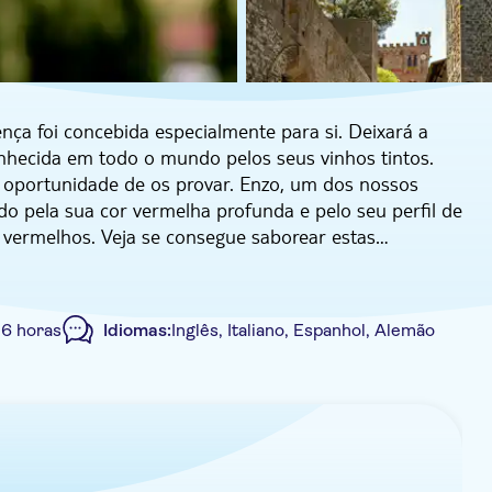
nça foi concebida especialmente para si. Deixará a
 conhecida em todo o mundo pelos seus vinhos tintos.
a oportunidade de os provar. Enzo, um dos nossos
cido pela sua cor vermelha profunda e pelo seu perfil de
 vermelhos. Veja se consegue saborear estas
do até à Toscana e à região de Chianti – as vistas
:
6 horas
Idiomas:
Inglês, Italiano, Espanhol, Alemão
 aldeia medieval de Greve, onde poderá passear pelas
oralle, que se encontra perfeitamente preservada desde
s vinhos tintos italianos, tem um galo preto no seu
a em Montefioralle.
 privado
Voucher eletrônico
Transporte incluído
iliar para almoçar e fazer uma sessão de prova de