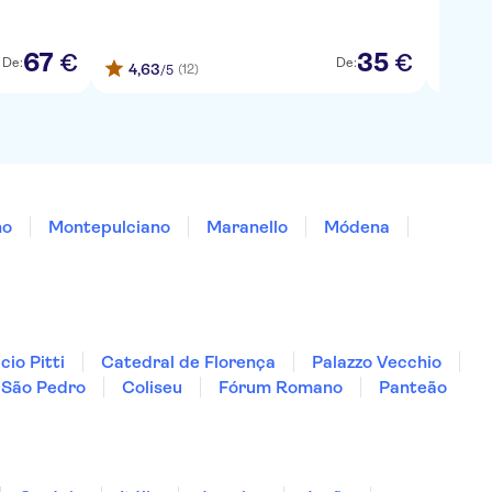
67
35
€
€
De:
De:
4,63
4,75
(12)
/5
no
Montepulciano
Maranello
Módena
cio Pitti
Catedral de Florença
Palazzo Vecchio
e São Pedro
Coliseu
Fórum Romano
Panteão