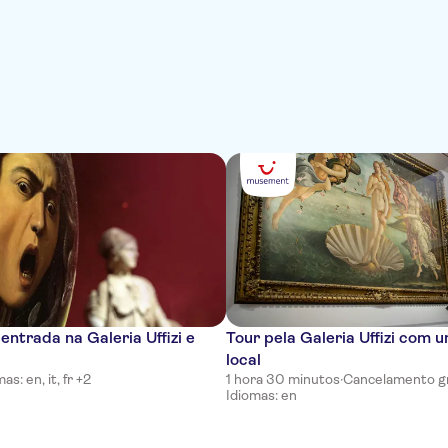
 entrada na Galeria Uffizi e
Tour pela Galeria Uffizi com 
local
as: en, it, fr +2
1 hora 30 minutos
·
Cancelamento gr
Idiomas: en