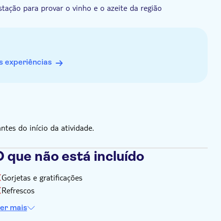
ação para provar o vinho e o azeite da região
nhece a área, a sua cultura e os seus produtos por dentro
 experiências
es do início da atividade.
 que não está incluído
Gorjetas e gratificações
Refrescos
er mais