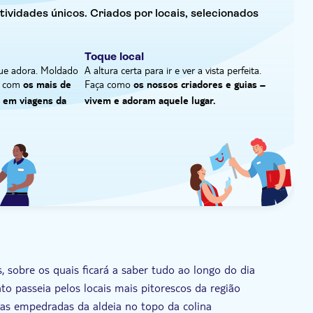
 utilizam barris de carvalho para fazer grande parte
ividades únicos. Criados por locais, selecionados
de se sentar para comer e beber. Em termos de
ingredientes cultivados na propriedade. Para além
ião também é conhecida pelo seu azeite, pelo que
Toque local
.
ue adora. Moldado
A altura certa para ir e ver a vista perfeita.
do com
Faça como
os mais de
os nossos criadores e guias –
a em viagens da
vivem e adoram aquele lugar.
, sobre os quais ficará a saber tudo ao longo do dia
to passeia pelos locais mais pitorescos da região
uas empedradas da aldeia no topo da colina