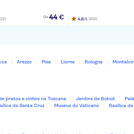
44
€
De:
4,6
(22)
(952)
/5
cca
Arezzo
Pisa
Liorne
Bologna
Montalci
e pratos e vinhos na Toscana
Jardins de Boboli
Palá
sílica de Santa Cruz
Museus do Vaticano
Basílica d