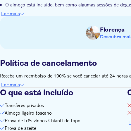
O almoço está incluído, bem como algumas sessões de degust
Este tour é conduzido por um especialista em Toscana que co
Ler mais
e por fora
Florença
Descubra mais
Política de cancelamento
Receba um reembolso de 100% se você cancelar até 24 horas ant
Ler mais
O que está incluído
O
Transferes privados
Almoço ligeiro toscano
Prova de três vinhos Chianti de topo
L
Prova de azeite