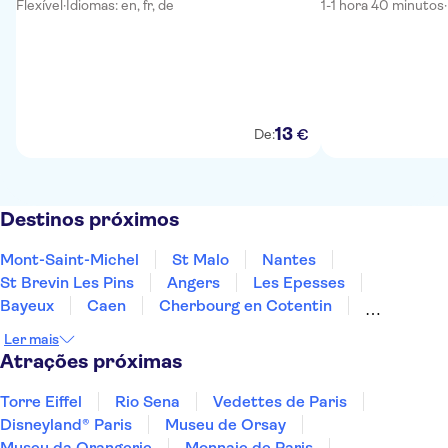
Flexível
·
Idiomas: en, fr, de
1-1 hora 40 minutos
·
13
€
De:
Destinos próximos
Mont-Saint-Michel
St Malo
Nantes
St Brevin Les Pins
Angers
Les Epesses
Bayeux
Caen
Cherbourg en Cotentin
Quimper
Chinon
Villandry
Azay-le-Rideau
Ler mais
Tours
Deauville
Atrações próximas
Torre Eiffel
Rio Sena
Vedettes de Paris
Disneyland® Paris
Museu de Orsay
Museu da Orangerie
Monnaie de Paris