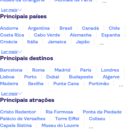
Palácio de Versalhes
Catedral de Notre-Dame
Ler mais
A Sainte Chapelle e a Conciergerie
Principais países
Vale do Loire e Castelos
Museu do Louvre
Parque Astérix
Place du Trocadéro
Ópera Garnier
Andorra
Argentina
Brasil
Canadá
Chile
Costa Rica
Cabo Verde
Alemanha
Espanha
Croácia
Itália
Jamaica
Japão
Luxemburgo
Marrocos
Maldivas
México
Ler mais
Portugal
Singapura
Turquia
Principais destinos
Barcelona
Roma
Madrid
Paris
Londres
Lisboa
Porto
Dubai
Budapeste
Algarve
Madeira
Sevilha
Punta Cana
Portimão
Albufeira
Sintra
Lagos
Vigo
Cascais
Ler mais
Sesimbra
Principais atrações
Cristo Redentor
Ria Formosa
Ponta da Piedade
Palácio de Versalhes
Torre Eiffel
Coliseu
Capela Sistina
Museu do Louvre