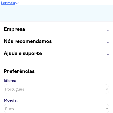
Sagrada Família
Parque Güell
Alhambra
Ler mais
Torre de Belém
Caminito del Rey
Castelo de São Jorge
Quinta da Regaleira
Palácio da Pena
Parque Warner
Rio Douro
Mosteiro dos Jerónimos
Livraria Lello
Empresa
Nós recomendamos
Ajuda e suporte
Preferências
Idioma:
Moeda: