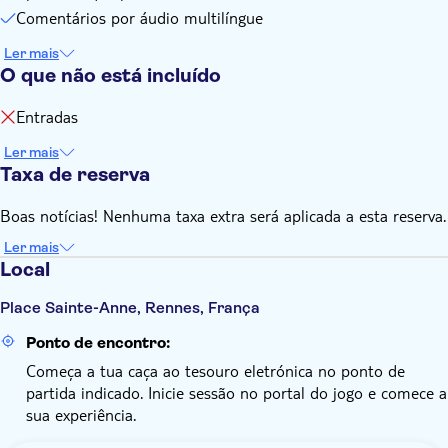
jogar o jogo da cidade
Comentários por áudio multilíngue
Deve criar o seu login pessoal para o jogo de forma
independente antes de iniciar a experiência
Ler mais
O que não está incluído
Não se esqueça de trazer:
Um smartphone com uma ligação ativa à Internet (dados
Entradas
móveis)
Ler mais
Taxa de reserva
Boas notícias! Nenhuma taxa extra será aplicada a esta reserva.
Ler mais
Local
Place Sainte-Anne, Rennes, França
Ponto de encontro:
Começa a tua caça ao tesouro eletrónica no ponto de
partida indicado. Inicie sessão no portal do jogo e comece a
sua experiência.