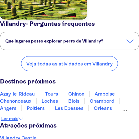
Villandry- Perguntas frequentes
Que lugares posso explorar perto de Villandry?
Confira alguns dos nossos lugares favoritos para visitar perto de
Villandry:
Veja todas as atividades em Villandry
Azay-le-Rideau
Tours
Chinon
Amboise
Chenonceaux
Destinos próximos
Azay-le-Rideau
Tours
Chinon
Amboise
Chenonceaux
Loches
Blois
Chambord
Angers
Poitiers
Les Epesses
Orleans
Bourges
Nantes
Limoges
Ler mais
Atrações próximas
Villandry Castle