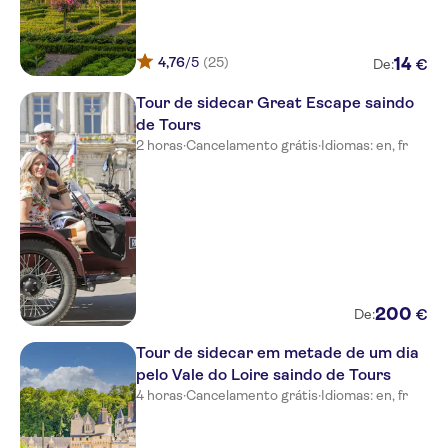
4,76
/5
(25)
14
€
De:
Tour de sidecar Great Escape saindo
de Tours
2 horas
·
Cancelamento grátis
·
Idiomas: en, fr
200
€
De:
Tour de sidecar em metade de um dia
pelo Vale do Loire saindo de Tours
4 horas
·
Cancelamento grátis
·
Idiomas: en, fr