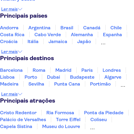
Ler mais
Principais países
Andorra
Argentina
Brasil
Canadá
Chile
Costa Rica
Cabo Verde
Alemanha
Espanha
Croácia
Itália
Jamaica
Japão
Luxemburgo
Marrocos
Maldivas
México
Ler mais
Portugal
Singapura
Turquia
Principais destinos
Barcelona
Roma
Madrid
Paris
Londres
Lisboa
Porto
Dubai
Budapeste
Algarve
Madeira
Sevilha
Punta Cana
Portimão
Albufeira
Sintra
Lagos
Vigo
Cascais
Ler mais
Sesimbra
Principais atrações
Cristo Redentor
Ria Formosa
Ponta da Piedade
Palácio de Versalhes
Torre Eiffel
Coliseu
Capela Sistina
Museu do Louvre
Sagrada Família
Parque Güell
Alhambra