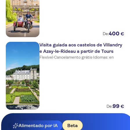
400
€
De:
Visita guiada aos castelos de Villandry
e Azay-le-Rideau a partir de Tours
Flexível
·
Cancelamento grátis
·
Idiomas: en
99
€
De:
Alimentado por IA
Beta