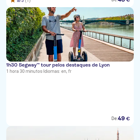
5
/5
(1)
1h30 Segway™ tour pelos destaques de Lyon
1 hora 30 minutos
·
Idiomas: en, fr
49
€
De: