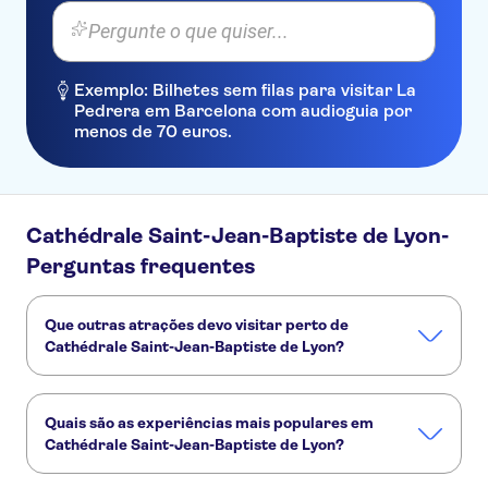
Pergunte o que quiser...
Exemplo: Bilhetes sem filas para visitar La
Pedrera em Barcelona com audioguia por
menos de 70 euros.
Cathédrale Saint-Jean-Baptiste de Lyon-
Perguntas frequentes
Que outras atrações devo visitar perto de
Cathédrale Saint-Jean-Baptiste de Lyon?
Confira alguns outros pontos turísticos de Cathédrale
Saint-Jean-Baptiste de Lyon que você não vai querer
Quais são as experiências mais populares em
perder:
Cathédrale Saint-Jean-Baptiste de Lyon?
Vieux-Lyon (Lyon Old Town)
Berges du Rhône
Presqu'île of Lyon
Quais de Saône
La Croix-Rousse, Lyon
Estas são as atividades preferidas em Cathédrale Saint-