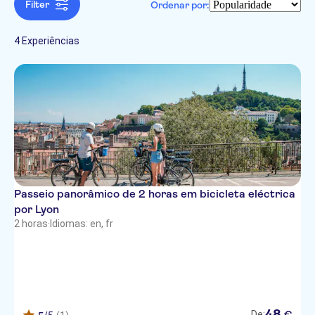
Francês
Filter
Hop-on hop-off
Ordenar por:
Ao ar livre
Turismo e tradições
Atrações e visitas guiadas
Italiano
Caminhadas e tours
Cidade
Atividades indoor
Monumentos
Cultura e história
de bicicleta
Folclore
4 Experiências
Imperdíveis
Passeio panorâmico de 2 horas em bicicleta eléctrica
por Lyon
2 horas
·
Idiomas: en, fr
48
€
De: