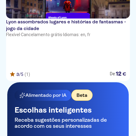
Lyon assombrados lugares e histórias de fantasmas -
jogo da cidade
Flexível
·
Cancelamento grátis
·
Idiomas: en, fr
12
€
De:
3
/5
(1)
Alimentado por IA
Beta
Escolhas inteligentes
Receba sugestões personalizadas de
acordo com os seus interesses