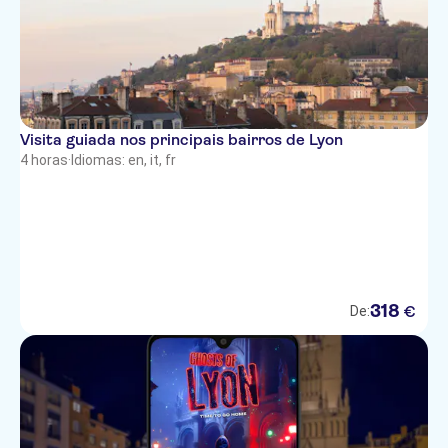
Visita guiada nos principais bairros de Lyon
4 horas
·
Idiomas: en, it, fr
318
€
De: