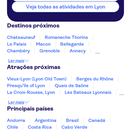
Veja todas as atividades em Lyon
Destinos próximos
Chateauneuf
Romaneche Thorins
Le Palais
Macon
Bellegarde
Chambéry
Grenoble
Annecy
Clermont Ferrand
Beaumont
Pommard
Ler mais
Beaune
Dijon
Orange
Atrações próximas
Vieux-Lyon (Lyon Old Town)
Berges du Rhône
Presqu'île of Lyon
Quais de Saône
La Croix-Rousse, Lyon
Les Bateaux Lyonnais
Torre Eiffel
Rio Sena
Vedettes de Paris
Ler mais
Disneyland® Paris
Museu de Orsay
Principais países
Museu da Orangerie
Monnaie de Paris
Palácio de Versalhes
Catedral de Notre-Dame
Andorra
Argentina
Brasil
Canadá
Chile
Costa Rica
Cabo Verde