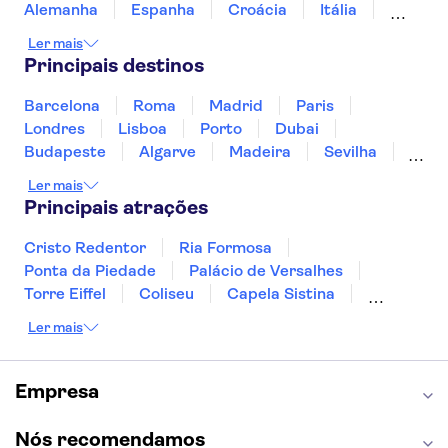
Alemanha
Espanha
Croácia
Itália
Jamaica
Japão
Luxemburgo
Ler mais
Marrocos
Maldivas
México
Portugal
Principais destinos
Singapura
Turquia
Barcelona
Roma
Madrid
Paris
Londres
Lisboa
Porto
Dubai
Budapeste
Algarve
Madeira
Sevilha
Punta Cana
Portimão
Albufeira
Ler mais
Sintra
Lagos
Vigo
Cascais
Sesimbra
Principais atrações
Cristo Redentor
Ria Formosa
Ponta da Piedade
Palácio de Versalhes
Torre Eiffel
Coliseu
Capela Sistina
Museu do Louvre
Sagrada Família
Ler mais
Parque Güell
Alhambra
Torre de Belém
Caminito del Rey
Castelo de São Jorge
Quinta da Regaleira
Palácio da Pena
Empresa
Parque Warner
Rio Douro
Mosteiro dos Jerónimos
Livraria Lello
Nós recomendamos