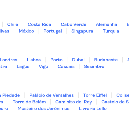
Chile
Costa Rica
Cabo Verde
Alemanha
ivas
México
Portugal
Singapura
Turquia
Londres
Lisboa
Porto
Dubai
Budapeste
ntra
Lagos
Vigo
Cascais
Sesimbra
a Piedade
Palácio de Versalhes
Torre Eiffel
Colis
ra
Torre de Belém
Caminito del Rey
Castelo de S
ouro
Mosteiro dos Jerónimos
Livraria Lello