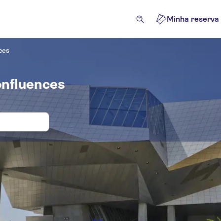
Minha reserva
ces
onfluences
 e bilhetes para Musée des Confluenc
ações e visitas guiadas
Excursões e passeios de um dia