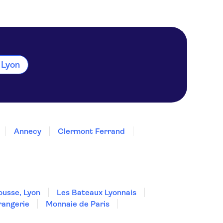
 Lyon
Annecy
Clermont Ferrand
ousse, Lyon
Les Bateaux Lyonnais
angerie
Monnaie de Paris