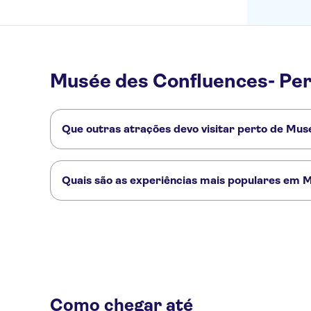
Musée des Confluences- Pe
Que outras atrações devo visitar perto de Mus
Confira alguns outros pontos turísticos de Musée des Conf
Vieux-Lyon (Lyon Old Town)
Berges du Rhône
Presqu'île of
Quais são as experiências mais populares em 
Estas são as atividades preferidas em Musée des Confluenc
Visita guiada no distrito de Confluence de Lyon
Bilhete de en
Como chegar até