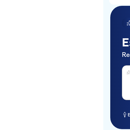
E
Re
Perg
E