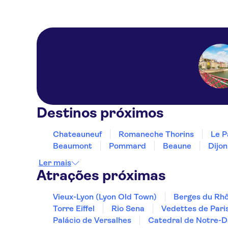
Destinos próximos
Chateauneuf
Romaneche Thorins
Le P
Beaumont
Pommard
Beaune
Dijon
Ler mais
Atrações próximas
Vieux-Lyon (Lyon Old Town)
Berges du Rh
Torre Eiffel
Rio Sena
Vedettes de Pari
Palácio de Versalhes
Catedral de Notre-