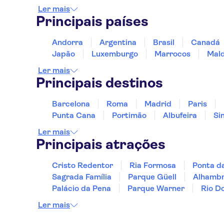
Ler mais
Principais países
Andorra
Argentina
Brasil
Canadá
Japão
Luxemburgo
Marrocos
Mald
Ler mais
Principais destinos
Barcelona
Roma
Madrid
Paris
Punta Cana
Portimão
Albufeira
Si
Ler mais
Principais atrações
Cristo Redentor
Ria Formosa
Ponta d
Sagrada Família
Parque Güell
Alhamb
Palácio da Pena
Parque Warner
Rio D
Ler mais