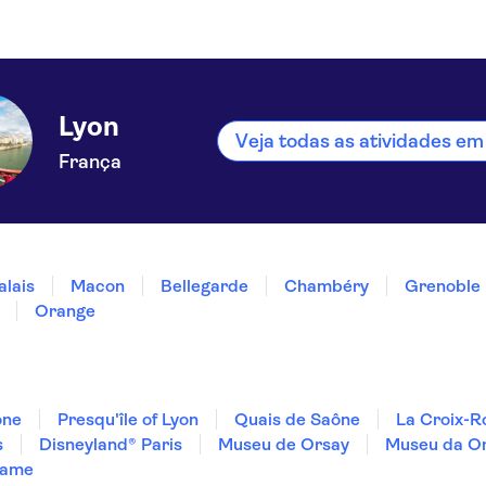
Lyon
Veja todas as atividades em
França
alais
Macon
Bellegarde
Chambéry
Grenoble
Orange
ône
Presqu'île of Lyon
Quais de Saône
La Croix-R
s
Disneyland® Paris
Museu de Orsay
Museu da Or
Dame