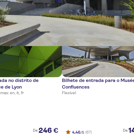
cias
ada no distrito de
Bilhete de entrada para o Musé
ce de Lyon
Confluences
mas: en, it, fr
Flexível
246
1
€
De:
De:
4,46
(67)
/5