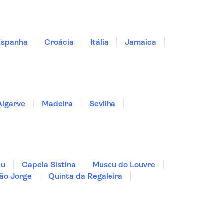
Espanha
Croácia
Itália
Jamaica
Algarve
Madeira
Sevilha
eu
Capela Sistina
Museu do Louvre
ão Jorge
Quinta da Regaleira