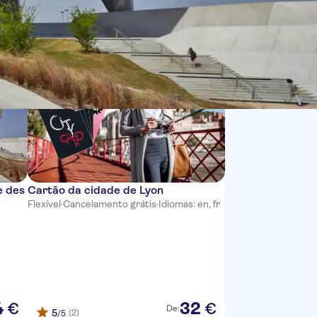
Ordenar por:
e des
Cartão da cidade de Lyon
Flexível
·
Cancelamento grátis
·
Idiomas: en, fr
4
32
€
€
De:
5
(2)
/5