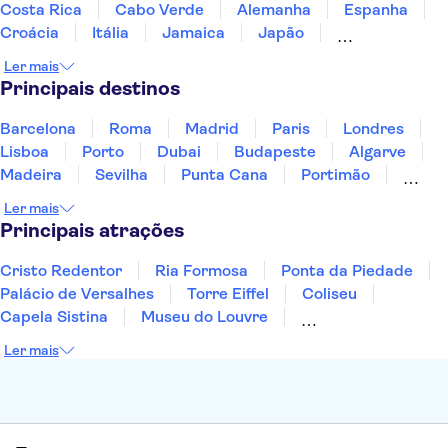
Costa Rica
Cabo Verde
Alemanha
Espanha
Croácia
Itália
Jamaica
Japão
Luxemburgo
Marrocos
Maldivas
México
Ler mais
Portugal
Singapura
Turquia
Principais destinos
Barcelona
Roma
Madrid
Paris
Londres
Lisboa
Porto
Dubai
Budapeste
Algarve
Madeira
Sevilha
Punta Cana
Portimão
Albufeira
Sintra
Lagos
Vigo
Cascais
Ler mais
Sesimbra
Principais atrações
Cristo Redentor
Ria Formosa
Ponta da Piedade
Palácio de Versalhes
Torre Eiffel
Coliseu
Capela Sistina
Museu do Louvre
Sagrada Família
Parque Güell
Alhambra
Ler mais
Torre de Belém
Caminito del Rey
Castelo de São Jorge
Quinta da Regaleira
Palácio da Pena
Parque Warner
Rio Douro
Mosteiro dos Jerónimos
Livraria Lello