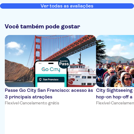
Ver todas as avaliações
Você também pode gostar
Passe Go City San Francisco: acesso às
City Sightseeing
3 principais atrações
hop-on hop-off a
Flexível
·
Cancelamento grátis
Flexível
·
Cancelament