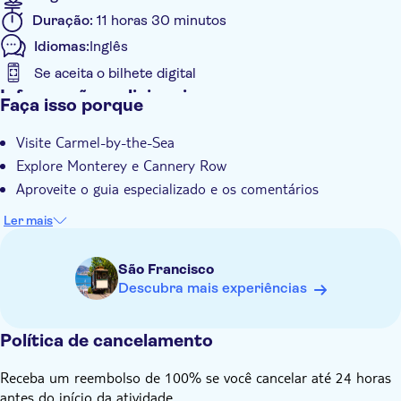
Duração:
11 horas 30 minutos
Idiomas:
Inglês
Se aceita o bilhete digital
Informações adicionais
Faça isso porque
Confirmação instantânea
Visite Carmel-by-the-Sea
Tour guiado
Explore Monterey e Cannery Row
Local touch
Aproveite o guia especializado e os comentários
Subject expert guide
Ler mais
Voucher eletrônico
Grupo padrão
São Francisco
Transporte incluído
Descubra mais experiências
Política de cancelamento
Receba um reembolso de 100% se você cancelar até 24 horas
antes do início da atividade.