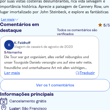
por suas vistas costeiras deslumbrantes, rica vida selvagem e
importância histórica. Aprecie a paisagem de Cannery Row, um
lugar imortalizado por John Steinbeck, e explore as fantásticas
lojas e restaurantes com vista para o Pacífico. Não se esqueça
Ler mais
de visitar o mundialmente famoso Aquário de Monterey.
Comentários em
5
/5
Em seguida, aventure-se pela famosa estrada de 27
destaque
Todos os comentários são
quilômetros, onde você terá a oportunidade de admirar o
verificados
campo de golfe de Pebble Beach, com paradas para fotos ao
K. Feldhoff
longo desta rota pitoresca. O passeio prossegue para a
K
Viagem de casais
4 de agosto de 2023
pitoresca Carmel-by-the-Sea, onde você terá tempo de sobra
5
Alemanha
para passear por esta cidade encantadora, adornada com lojas
Die Tour war gut organisiert, alles verlief reibungslos und
encantadoras e bela arquitetura.
unser Tourguide Danielo versorgte uns auf eine sehr nette,
freundliche und unterhaltsame Art mit allen wichtigen
Ler mais
Traduzir
Informationen . ????
Ver os 1 comentários
Informações principais
Cancelamento grátis
Lugar:
São Francisco