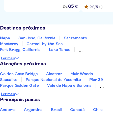
65
€
De:
2,2
/5
(1)
Destinos próximos
Napa
San Jose, California
Sacramento
Monterey
Carmel-by-the-Sea
Fort Bragg, California
Lake Tahoe
South Lake Tahoe
Yosemite
Fresno
Ler mais
Incline Village
Reno
San Luis Obispo
Atrações próximas
Santa Bárbara
Nevada
Golden Gate Bridge
Alcatraz
Muir Woods
Sausalito
Parque Nacional de Yosemite
Píer 39
Parque Golden Gate
Vale de Napa e Sonoma
Broadway
Museu de Arte Moderna (MoMA)
Ler mais
Memorial & Museu do 11 de Setembro
Principais países
Bairro Francês
Central Park
Las Vegas Strip
Estátua da Liberdade
Andorra
Argentina
Brasil
Canadá
Chile