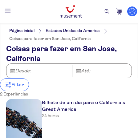
Filtros
Preço (por adulto)
Hotel pickup
Opções de ingressos
Página inicial
Estados Unidos da America
Confirmação instantânea
Categorias
Mín.
€
Máx.
€
Coisas para fazer em San Jose, California
Tour com audio guia
Atividades
NO-PICKUP
Idomas
Coisas para fazer em San Jose,
Cancelamento gratuito
Bilhetes e eventos
Alemão
California
Parques temáticos
Inglês
Francês
Holandês
Desde:
Até:
Filter
2 Experiências
Bilhete de um dia para o California's
Great America
24 horas