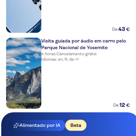
43
€
De:
Visita guiada por áudio em carro pelo
Parque Nacional de Yosemite
4 horas
·
Cancelamento grátis
·
Idiomas: en, fr, de +1
12
€
De:
Alimentado por IA
Beta