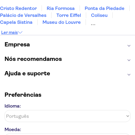
Cristo Redentor
Ria Formosa
Ponta da Piedade
Palácio de Versalhes
Torre Eiffel
Coliseu
Capela Sistina
Museu do Louvre
Sagrada Família
Parque Güell
Alhambra
Ler mais
Torre de Belém
Caminito del Rey
Castelo de São Jorge
Quinta da Regaleira
Empresa
Palácio da Pena
Parque Warner
Rio Douro
Mosteiro dos Jerónimos
Livraria Lello
Nós recomendamos
Ajuda e suporte
Preferências
Idioma:
Moeda: