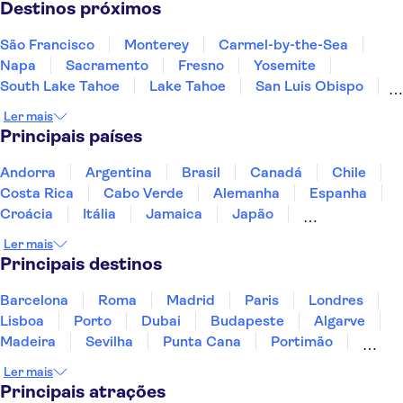
Destinos próximos
São Francisco
Monterey
Carmel-by-the-Sea
Napa
Sacramento
Fresno
Yosemite
South Lake Tahoe
Lake Tahoe
San Luis Obispo
Incline Village
Fort Bragg, California
Reno
Ler mais
Santa Bárbara
Santa Monica
Principais países
Andorra
Argentina
Brasil
Canadá
Chile
Costa Rica
Cabo Verde
Alemanha
Espanha
Croácia
Itália
Jamaica
Japão
Luxemburgo
Marrocos
Maldivas
México
Ler mais
Portugal
Singapura
Turquia
Principais destinos
Barcelona
Roma
Madrid
Paris
Londres
Lisboa
Porto
Dubai
Budapeste
Algarve
Madeira
Sevilha
Punta Cana
Portimão
Albufeira
Sintra
Lagos
Vigo
Cascais
Ler mais
Sesimbra
Principais atrações