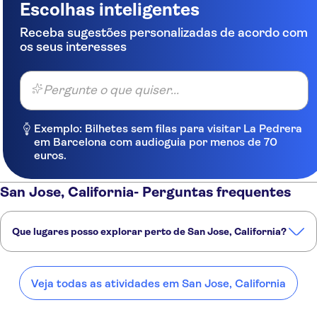
Escolhas inteligentes
Receba sugestões personalizadas de acordo com
os seus interesses
Pergunte o que quiser...
Exemplo: Bilhetes sem filas para visitar La Pedrera
em Barcelona com audioguia por menos de 70
euros.
San Jose, California- Perguntas frequentes
Que lugares posso explorar perto de San Jose, California?
Confira alguns dos nossos lugares favoritos para visitar perto de
San Jose, California:
Veja todas as atividades em San Jose, California
São Francisco
Monterey
Carmel-by-the-Sea
Napa
Sacramento