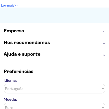
Sagrada Família
Parque Güell
Alhambra
Ler mais
Torre de Belém
Caminito del Rey
Castelo de São Jorge
Quinta da Regaleira
Palácio da Pena
Parque Warner
Rio Douro
Mosteiro dos Jerónimos
Livraria Lello
Empresa
Nós recomendamos
Ajuda e suporte
Preferências
Idioma:
Moeda: