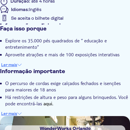
Duração:
até 4 horas
Idiomas:
Inglês
Se aceita o bilhete digital
Informações adicionais
Faça isso porque
Confirmação instantânea
Explore os 35.000 pés quadrados de “ educação e
entretenimento”
Aproveite atrações e mais de 100 exposições interativas
Ler mais
Informação importante
O percurso de cordas exige calçados fechados e isenções
para maiores de 18 anos
Há restrições de altura e peso para alguns brinquedos. Você
pode encontrá-las
aqui.
Por favor, espere tempos de espera mais longos durante a
Ler mais
alta temporada ou condições climáticas adversas.
DSA1WonderWorks Orlando
Aviso: esta atração inclui exposições com luzes piscantes e
WonderWorks Orlando