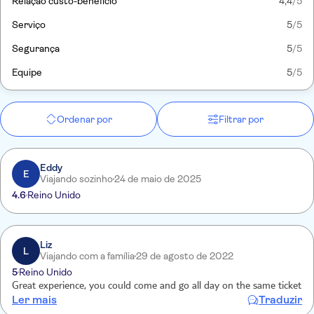
Relação custo-benefício
4,4
/5
Serviço
5
/5
Segurança
5
/5
Equipe
5
/5
Ordenar por
Filtrar por
Eddy
E
Viajando sozinho
24 de maio de 2025
4.6
Reino Unido
Liz
L
Viajando com a família
29 de agosto de 2022
5
Reino Unido
Great experience, you could come and go all day on the same ticket
Ler mais
Traduzir