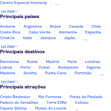
Centro Espacial Kennedy
Walt Disney World Resort na Flórida
Ler mais
The Wheel no ICON Park
SEA LIFE Orlando
Principais países
Madame Tussauds Orlando
International Drive (I-Drive)
SeaWorld® Orlando
Andorra
Argentina
Brasil
Canadá
Chile
Pacotes Combo & Essential, Florida
Broadway
Costa Rica
Cabo Verde
Alemanha
Espanha
Museu de Arte Moderna (MoMA)
Croácia
Itália
Jamaica
Japão
Memorial & Museu do 11 de Setembro
Luxemburgo
Marrocos
Maldivas
México
Ler mais
Bairro Francês
Central Park
Portugal
Singapura
Turquia
Principais destinos
Barcelona
Roma
Madrid
Paris
Londres
Lisboa
Porto
Dubai
Budapeste
Algarve
Madeira
Sevilha
Punta Cana
Portimão
Albufeira
Sintra
Lagos
Vigo
Cascais
Ler mais
Sesimbra
Principais atrações
Cristo Redentor
Ria Formosa
Ponta da Piedade
Palácio de Versalhes
Torre Eiffel
Coliseu
Capela Sistina
Museu do Louvre