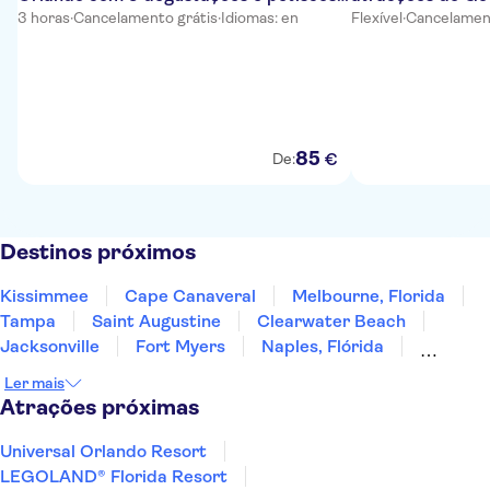
de porco caramelizados
3 horas
·
Cancelamento grátis
·
Idiomas: en
Flexível
·
Cancelament
85
€
De:
Destinos próximos
Kissimmee
Cape Canaveral
Melbourne, Florida
Tampa
Saint Augustine
Clearwater Beach
Jacksonville
Fort Myers
Naples, Flórida
Fort Lauderdale
Miami Beach
Miami
Ler mais
Savannah
Key West
Panama City Beach
Atrações próximas
Universal Orlando Resort
LEGOLAND® Florida Resort