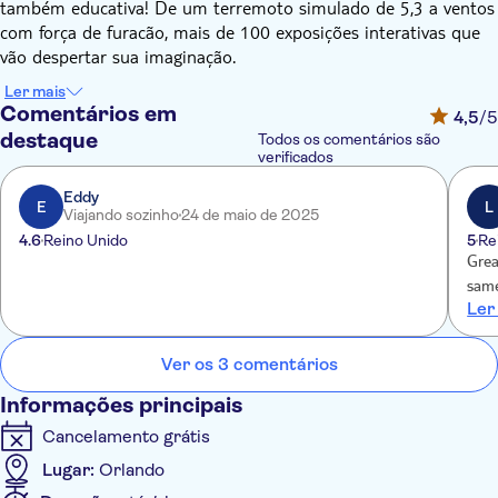
também educativa! De um terremoto simulado de 5,3 a ventos
com força de furacão, mais de 100 exposições interativas que
vão despertar sua imaginação.
Ao longo da visita, participantes de todas as idades poderão
Ler mais
pousar o ônibus espacial, deitar em uma cama de pregos, fazer
Comentários em
4,5
/5
bolhas enormes que cobrem seu corpo, projetar e andar em
destaque
Todos os comentários são
sua própria montanha-russa, praticar esportes virtuais e muito
verificados
mais!
Eddy
E
L
Viajando sozinho
24 de maio de 2025
Fuja da chuva ou do calor: curta um brinquedo 4D de
4.6
Reino Unido
5
Re
movimento extremo e suba em uma pista de cordas indoor de
Grea
3 andares! Antes de sair, não se esqueça de colocar seu colete
same
e se preparar para o melhor laser tag que Orlando tem a
Ler
oferecer!
Ver os 3 comentários
Informações principais
Cancelamento grátis
Lugar:
Orlando