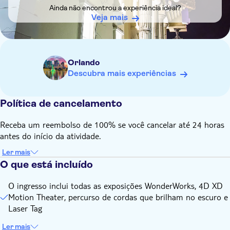
movimento, que podem não ser adequadas para visitantes
Ainda não encontrou a experiência ideal?
com problemas cardíacos, diabetes, vertigem, convulsões ou
Veja mais
qualquer outro enjoo causado por luz/movimento.
Orlando
Descubra mais experiências
Política de cancelamento
Receba um reembolso de 100% se você cancelar até 24 horas
antes do início da atividade.
Ler mais
O que está incluído
O ingresso inclui todas as exposições WonderWorks, 4D XD
Motion Theater, percurso de cordas que brilham no escuro e
Laser Tag
Ler mais