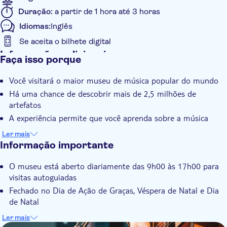
Duração:
a partir de 1 hora até 3 horas
Idiomas:
Inglês
Se aceita o bilhete digital
Informações adicionais
Faça isso porque
Confirmação instantânea
Você visitará o maior museu de música popular do mundo
Taxas de entrada incluídas
Há uma chance de descobrir mais de 2,5 milhões de
Voucher eletrônico
artefatos
Com audioguia
A experiência permite que você aprenda sobre a música
country desde suas raízes até os dias atuais
Ler mais
Informação importante
O museu está aberto diariamente das 9h00 às 17h00 para
visitas autoguiadas
Fechado no Dia de Ação de Graças, Véspera de Natal e Dia
de Natal
Atualmente, o uso de máscaras é obrigatório em todos os
Ler mais
programas educacionais nos teatros e auditórios do museu.
DSA1Country Music Hall of Fame