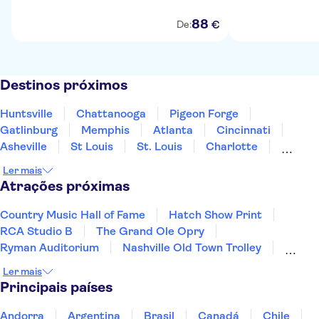
88
€
De:
Destinos próximos
Huntsville
Chattanooga
Pigeon Forge
Gatlinburg
Memphis
Atlanta
Cincinnati
Asheville
St Louis
St. Louis
Charlotte
Greensboro
Mobile
Chicago
Pensacola
Ler mais
Atrações próximas
Country Music Hall of Fame
Hatch Show Print
RCA Studio B
The Grand Ole Opry
Ryman Auditorium
Nashville Old Town Trolley
Broadway
Museu de Arte Moderna (MoMA)
Ler mais
Memorial & Museu do 11 de Setembro
Principais países
Bairro Francês
Central Park
Las Vegas Strip
Estátua da Liberdade
Grand Canyon
Andorra
Argentina
Brasil
Canadá
Chile