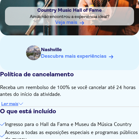
Apresente seu voucher no balcão de informações principal
Country Music Hall of Fame
do museu para receber um ingresso impresso. Todos os
Ainda não encontrou a experiência ideal?
ingressos eletrônicos ou vouchers devem ser trocados por
Veja mais
ingressos impressos para entrar no museu.
Nashville
Descubra mais experiências
Política de cancelamento
Receba um reembolso de 100% se você cancelar até 24 horas
antes do início da atividade.
Ler mais
O que está incluído
Ingresso para o Hall da Fama e Museu da Música Country
Acesso a todas as exposições especiais e programas públicos
do museu