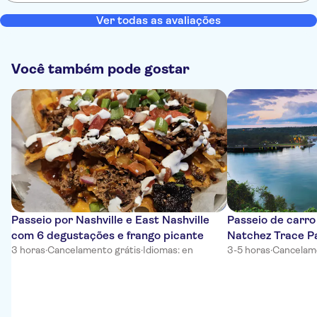
Ver todas as avaliações
Você também pode gostar
Passeio por Nashville e East Nashville
Passeio de carro
com 6 degustações e frango picante
Natchez Trace P
3 horas
·
Cancelamento grátis
·
Idiomas: en
3-5 horas
·
Cancelame