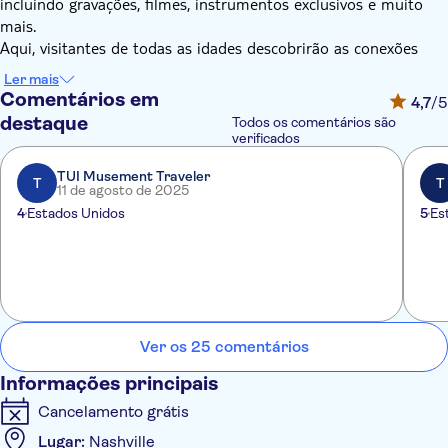
incluindo gravações, filmes, instrumentos exclusivos e muito
mais.
Aqui, visitantes de todas as idades descobrirão as conexões
entre o passado da música country e os artistas de hoje no
Ler mais
espaço interativo da galeria. Você verá de tudo: da adorada
Comentários em
4,7
/5
guitarra Martin de Hank Williams ao Cadillac personalizado de
destaque
Todos os comentários são
Elvis Presley, passando por roupas e instrumentos de artistas
verificados
como Shania Twain e Kacey Musgraves.
TUI Musement Traveler
T
T
11 de agosto de 2025
4
Estados Unidos
5
Es
Ver os 25 comentários
Informações principais
Cancelamento grátis
Lugar:
Nashville