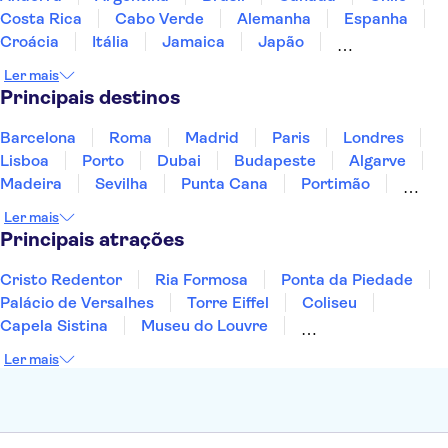
Cataratas do Niágara
Costa Rica
Cabo Verde
Alemanha
Espanha
Croácia
Itália
Jamaica
Japão
Luxemburgo
Marrocos
Maldivas
México
Ler mais
Portugal
Singapura
Turquia
Principais destinos
Barcelona
Roma
Madrid
Paris
Londres
Lisboa
Porto
Dubai
Budapeste
Algarve
Madeira
Sevilha
Punta Cana
Portimão
Albufeira
Sintra
Lagos
Vigo
Cascais
Ler mais
Sesimbra
Principais atrações
Cristo Redentor
Ria Formosa
Ponta da Piedade
Palácio de Versalhes
Torre Eiffel
Coliseu
Capela Sistina
Museu do Louvre
Sagrada Família
Parque Güell
Alhambra
Ler mais
Torre de Belém
Caminito del Rey
Castelo de São Jorge
Quinta da Regaleira
Palácio da Pena
Parque Warner
Rio Douro
Mosteiro dos Jerónimos
Livraria Lello