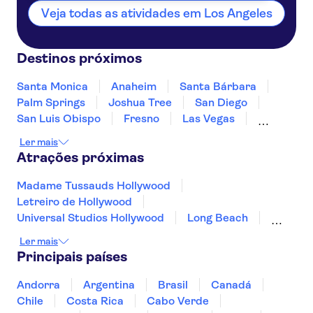
Veja todas as atividades em Los Angeles
Destinos próximos
Santa Monica
Anaheim
Santa Bárbara
Palm Springs
Joshua Tree
San Diego
San Luis Obispo
Fresno
Las Vegas
Carmel-by-the-Sea
Monterey
Yosemite
Ler mais
San Jose, California
São Francisco
Atrações próximas
Madame Tussauds Hollywood
Letreiro de Hollywood
Universal Studios Hollywood
Long Beach
Warner Bros. Studio Tour Hollywood
Ler mais
Beverly Hills
Broadway
Principais países
Museu de Arte Moderna (MoMA)
Memorial & Museu do 11 de Setembro
Andorra
Argentina
Brasil
Canadá
Bairro Francês
Central Park
Chile
Costa Rica
Cabo Verde