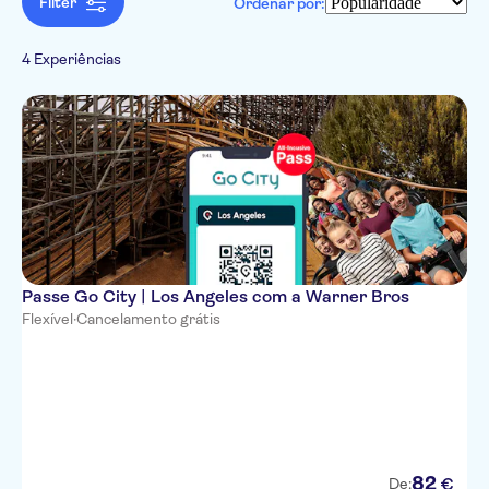
Filter
Ordenar por:
Local exclusivo / parada no
Francês
itinerário
Local touch
4 Experiências
Grupo pequeno
Subject expert guide
Passe Go City | Los Angeles com a Warner Bros
Flexível
·
Cancelamento grátis
82
€
De: