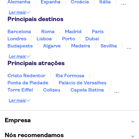
Las Vegas Strip
Estátua da Liberdade
Alemanha
Espanha
Croácia
Itália
Grand Canyon
Cataratas do Niágara
Jamaica
Japão
Luxemburgo
Ler mais
Marrocos
Maldivas
México
Portugal
Principais destinos
Singapura
Turquia
Barcelona
Roma
Madrid
Paris
Londres
Lisboa
Porto
Dubai
Budapeste
Algarve
Madeira
Sevilha
Punta Cana
Portimão
Albufeira
Ler mais
Sintra
Lagos
Vigo
Cascais
Sesimbra
Principais atrações
Cristo Redentor
Ria Formosa
Ponta da Piedade
Palácio de Versalhes
Torre Eiffel
Coliseu
Capela Sistina
Museu do Louvre
Sagrada Família
Ler mais
Parque Güell
Alhambra
Torre de Belém
Caminito del Rey
Castelo de São Jorge
Quinta da Regaleira
Palácio da Pena
Empresa
Parque Warner
Rio Douro
Mosteiro dos Jerónimos
Livraria Lello
Nós recomendamos