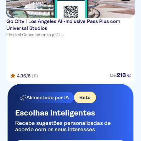
Go City | Los Angeles All-Inclusive Pass Plus com
Universal Studios
Flexível
·
Cancelamento grátis
213
€
De:
4,36
/5
(11)
Alimentado por IA
Beta
Escolhas inteligentes
Receba sugestões personalizadas de
acordo com os seus interesses