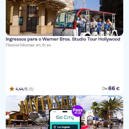
Ingressos para o Warner Bros. Studio Tour Hollywood
Flexível
·
Idiomas: en, fr, es
66
€
De:
4,44
/5
(5)