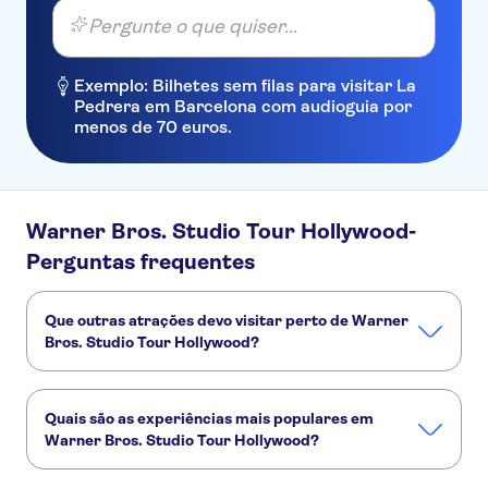
Pergunte o que quiser...
Exemplo: Bilhetes sem filas para visitar La
Pedrera em Barcelona com audioguia por
menos de 70 euros.
Warner Bros. Studio Tour Hollywood-
Perguntas frequentes
Que outras atrações devo visitar perto de Warner
Bros. Studio Tour Hollywood?
Confira alguns outros pontos turísticos de Warner Bros.
Studio Tour Hollywood que você não vai querer perder:
Quais são as experiências mais populares em
Madame Tussauds Hollywood
Letreiro de Hollywood
Warner Bros. Studio Tour Hollywood?
Universal Studios Hollywood
Long Beach
Beverly Hills
Estas são as atividades preferidas em Warner Bros. Studio