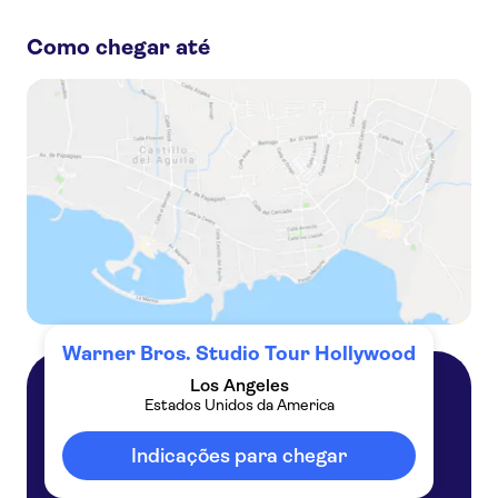
Tour Hollywood:
Como chegar até
Passe Go City | Los Angeles com a Warner Bros
Warner Bros.' Tour de filmes clássicos do TCM
Ingressos para o Warner Bros. Studio Tour Hollywood
Go City | Los Angeles All-Inclusive Pass Plus com Universal Studios
Warner Bros. Studio Tour Hollywood
Los Angeles
Estados Unidos da America
Los Angeles
Estados Unidos da America
Indicações para chegar