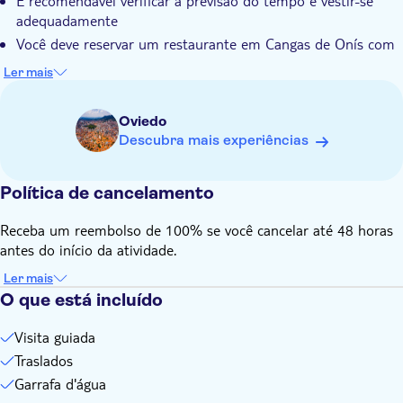
É recomendável verificar a previsão do tempo e vestir-se
adequadamente
Você deve reservar um restaurante em Cangas de Onís com
antecedência para evitar problemas de disponibilidade
Ler mais
É necessário um mínimo de 4 pessoas para a realização do
passeio. Caso contrário, a reserva será cancelada e 100%
Oviedo
reembolsada 3 dias antes da partida.
Descubra mais experiências
Lembre-se de trazer:
Calçados confortáveis para caminhada
Política de cancelamento
Receba um reembolso de 100% se você cancelar até 48 horas
antes do início da atividade.
Ler mais
O que está incluído
Visita guiada
Traslados
Garrafa d'água