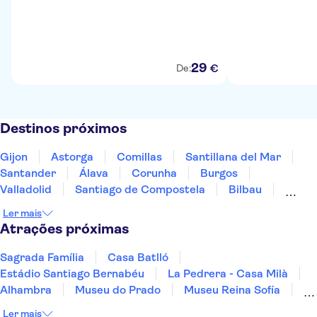
29
€
De:
Destinos próximos
Gijon
Astorga
Comillas
Santillana del Mar
Santander
Álava
Corunha
Burgos
Valladolid
Santiago de Compostela
Bilbau
Pontevedra, Spain
Haro, La Rioja
Ler mais
Ribera de Duero, Burgos
Vitoria-Gasteiz
Atrações próximas
Sagrada Família
Casa Batlló
Estádio Santiago Bernabéu
La Pedrera - Casa Milà
Alhambra
Museu do Prado
Museu Reina Sofía
Paseo del Arte
Museu Thyssen-Bornemisza
Ler mais