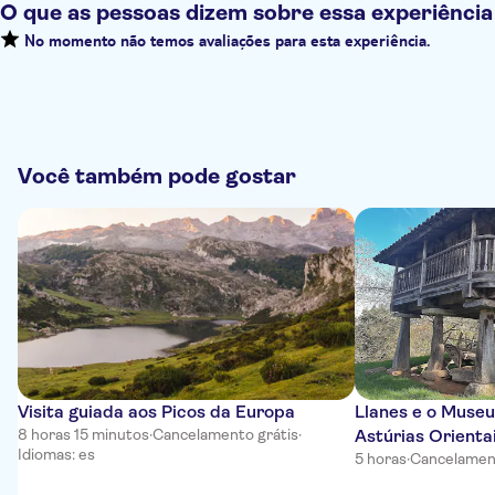
O que as pessoas dizem sobre essa experiência
No momento não temos avaliações para esta experiência.
Você também pode gostar
Visita guiada aos Picos da Europa
Llanes e o Museu
8 horas 15 minutos
·
Cancelamento grátis
·
Astúrias Orienta
Idiomas: es
5 horas
·
Cancelament