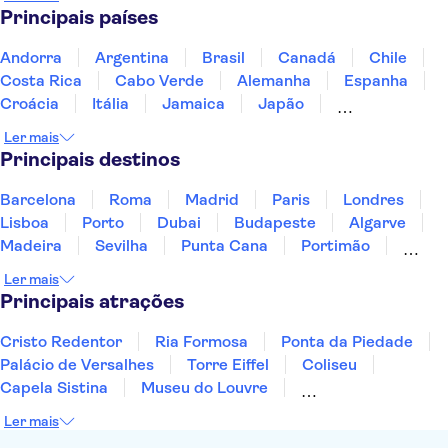
Parque Güell
Estádio do Atlético de Madrid
Principais países
Madrid Amusement Parks
Parque Warner
Palácio Real de Madrid
Parque Nacional de Timanfaya
Andorra
Argentina
Brasil
Canadá
Chile
Costa Rica
Cabo Verde
Alemanha
Espanha
Croácia
Itália
Jamaica
Japão
Luxemburgo
Marrocos
Maldivas
México
Ler mais
Portugal
Singapura
Turquia
Principais destinos
Barcelona
Roma
Madrid
Paris
Londres
Lisboa
Porto
Dubai
Budapeste
Algarve
Madeira
Sevilha
Punta Cana
Portimão
Albufeira
Sintra
Lagos
Vigo
Cascais
Ler mais
Sesimbra
Principais atrações
Cristo Redentor
Ria Formosa
Ponta da Piedade
Palácio de Versalhes
Torre Eiffel
Coliseu
Capela Sistina
Museu do Louvre
Sagrada Família
Parque Güell
Alhambra
Ler mais
Torre de Belém
Caminito del Rey