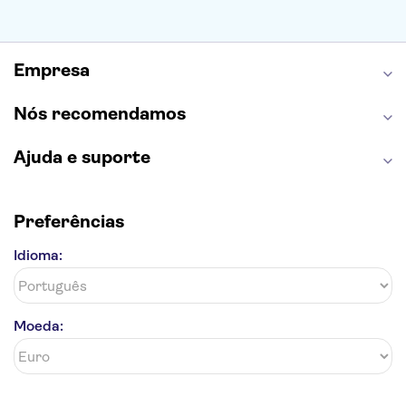
Castelo de São Jorge
Quinta da Regaleira
Palácio da Pena
Parque Warner
Rio Douro
Mosteiro dos Jerónimos
Livraria Lello
Empresa
Nós recomendamos
Ajuda e suporte
Preferências
Idioma:
Moeda: