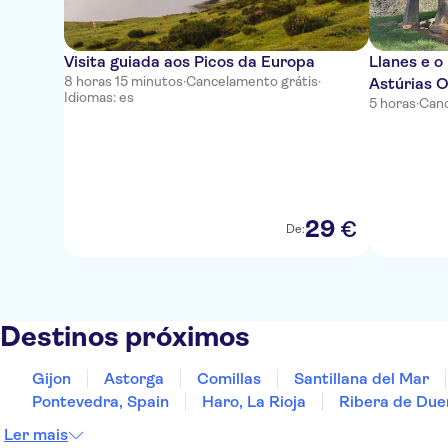
Visita guiada aos Picos da Europa
Llanes e o
8 horas 15 minutos
·
Cancelamento grátis
·
Astúrias O
Idiomas: es
5 horas
·
Canc
29
€
De:
Destinos próximos
Gijon
Astorga
Comillas
Santillana del Mar
Pontevedra, Spain
Haro, La Rioja
Ribera de Due
Ler mais