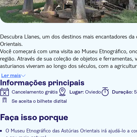
Descubra Llanes, um dos destinos mais encantadores da c
Orientais.
Você começará com uma visita ao Museu Etnográfico, ond
região. Através de sua coleção de objetos e ferramentas,
asturianos viveram ao longo dos séculos, com a agricultur
O museu ajudará você a entender a estreita relação entre
Ler mais
Além disso, sua localização pitoresca permitirá que você
Informações principais
valiosas exposições.
Cancelamento grátis
Lugar:
Oviedo
Duração:
5
Após esta experiência, você seguirá para Llanes, onde far
Se aceita o bilhete digital
náutico. Você aprenderá os segredos do seu passado e d
Informações adicionais
como a muralha medieval, a torre de menagem e os famos
Faça isso porque
erguem diante do imponente Mar Cantábrico. Você també
Confirmação instantânea
Taxas de entrada incluídas
apreciar a vibrante atmosfera do porto de pesca ou saborea
O Museu Etnográfico das Astúrias Orientais irá ajudá-lo a c
Por fim, você retornará a Oviedo com memórias inesquecíve