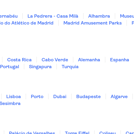
Bernabéu
La Pedrera - Casa Milà
Alhambra
Museu
io do Atlético de Madrid
Madrid Amusement Parks
Costa Rica
Cabo Verde
Alemanha
Espanha
Portugal
Singapura
Turquia
Lisboa
Porto
Dubai
Budapeste
Algarve
Sesimbra
Palácio de Versalhes
Torre Eiffel
Coliseu
Cap