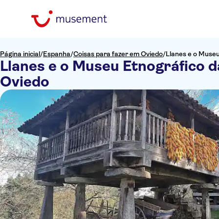
Página inicial
/
Espanha
/
Coisas para fazer em Oviedo
/
Llanes e o Museu
Llanes e o Museu Etnográfico d
Oviedo