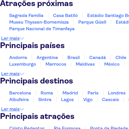
Atrações próximas
Sagrada Família
Casa Batlló
Estádio Santiago 
Museu Thyssen-Bornemisza
Parque Güell
Estád
Parque Nacional de Timanfaya
Ler mais
Principais países
Andorra
Argentina
Brasil
Canadá
Chile
Luxemburgo
Marrocos
Maldivas
México
Ler mais
Principais destinos
Barcelona
Roma
Madrid
Paris
Londres
Albufeira
Sintra
Lagos
Vigo
Cascais
Ler mais
Principais atrações
Cristo Redentor
Ria Formosa
Ponta da Piedade