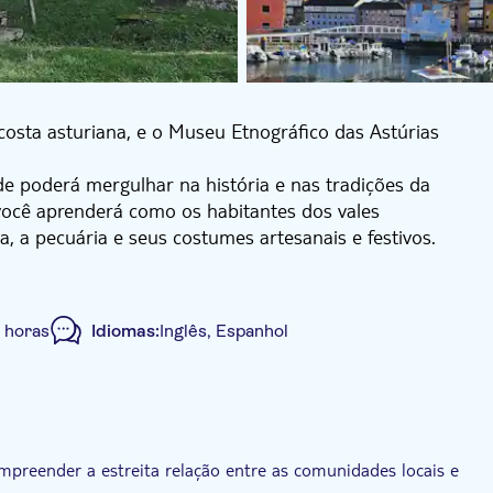
osta asturiana, e o Museu Etnográfico das Astúrias
e poderá mergulhar na história e nas tradições da
 você aprenderá como os habitantes dos vales
a, a pecuária e seus costumes artesanais e festivos.
 as comunidades locais e seus arredores naturais.
 desfrute de um cenário único enquanto explora suas
 horas
Idiomas:
Inglês, Espanhol
á um passeio a pé pelo centro histórico e pelo porto
escobrirá alguns de seus marcos mais emblemáticos,
os "Cubos de la Memoria" de Ibarrola, que se
m terá cerca de uma hora de tempo livre para
Tour guiado
Transporte incluído
r a culinária local.
ompreender a estreita relação entre as comunidades locais e
is de um dia cheio de cultura, história e beleza