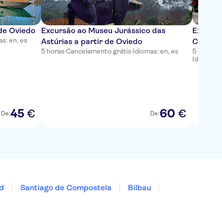
 de Oviedo
Excursão ao Museu Jurássico das
Excursão
s: en, es
Astúrias a partir de Oviedo
Cabo P
5 horas
·
Cancelamento grátis
·
Idiomas: en, es
5 horas 
Idiomas: 
45
60
€
€
De:
De:
id
Santiago de Compostela
Bilbau