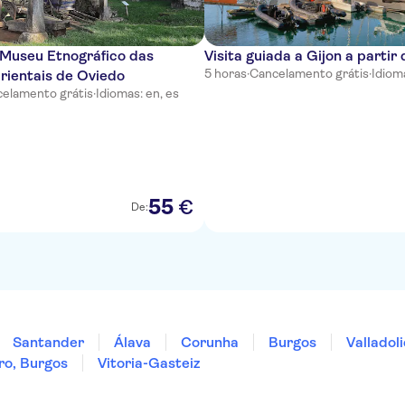
 Museu Etnográfico das
Visita guiada a Gijon a partir
5 horas
·
Cancelamento grátis
·
Idioma
rientais de Oviedo
elamento grátis
·
Idiomas: en, es
55
€
De:
Santander
Álava
Corunha
Burgos
Valladol
ro, Burgos
Vitoria-Gasteiz