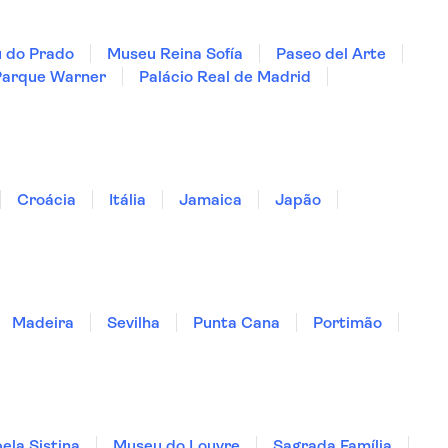
 do Prado
Museu Reina Sofía
Paseo del Arte
Parque Warner
Palácio Real de Madrid
Croácia
Itália
Jamaica
Japão
Madeira
Sevilha
Punta Cana
Portimão
ela Sistina
Museu do Louvre
Sagrada Família