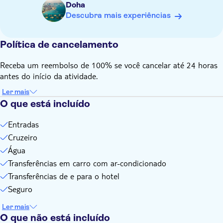
Doha
Os bebés devem sentar-se ao colo
Descubra mais experiências
O código de vestuário é casual elegante
Cobertura de seguro de acidentes pessoais disponível para
Política de cancelamento
todos os hóspedes e turistas com idades compreendidas
entre os 2 e os 79 anos
Receba um reembolso de 100% se você cancelar até 24 horas
Alguns estabelecimentos e lojas podem estar fechados de
antes do início da atividade.
manhã cedo, ao meio-dia, às sextas-feiras ou nos feriados
Ler mais
O que está incluído
Entradas
Cruzeiro
Água
Transferências em carro com ar-condicionado
Transferências de e para o hotel
Seguro
Ler mais
O que não está incluído