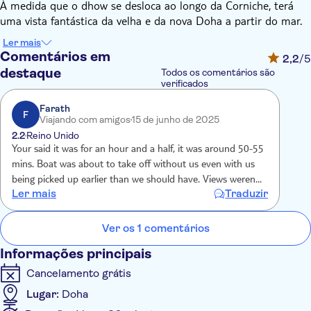
À medida que o dhow se desloca ao longo da Corniche, terá
uma vista fantástica da velha e da nova Doha a partir do mar.
Esta viagem ao crepúsculo é a altura perfeita para ver os
Ler mais
edifícios modernos da cidade a brilharem nas cores quentes do
Comentários em
2,2
/5
sol poente, com os seus reflexos a brilharem na água. Uma
destaque
Todos os comentários são
brisa suave refresca-o do calor do deserto, criando uma
verificados
atmosfera tranquila.
Farath
A bordo, desfrutará de uma chávena de chá árabe autêntico
F
Viajando com amigos
15 de junho de 2025
enquanto aprecia as belas vistas e a rica cultura de Doha.
2.2
Reino Unido
Your said it was for an hour and a half, it was around 50-55
mins. Boat was about to take off without us even with us
being picked up earlier than we should have. Views weren’t
Ler mais
Traduzir
the best as the other boat trip we did for sunset earlier in
the week, we were hoping for the same views but seemed to
be miles away. Guide was lovely and very helpful but very
Ver os 1 comentários
disappointed in this trip.
Informações principais
Cancelamento grátis
Lugar:
Doha