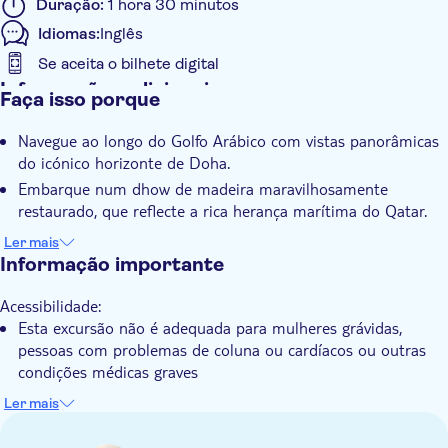
Duração:
1 hora 30 minutos
Idiomas:
Inglês
Se aceita o bilhete digital
Informações adicionais
Faça isso porque
Confirmação instantânea
Navegue ao longo do Golfo Arábico com vistas panorâmicas
Voucher eletrônico
do icónico horizonte de Doha.
Pick up no hotel
Embarque num dhow de madeira maravilhosamente
Transporte incluído
restaurado, que reflecte a rica herança marítima do Qatar.
Experimente a magia de Doha
Ler mais
Informação importante
Acessibilidade:
Esta excursão não é adequada para mulheres grávidas,
pessoas com problemas de coluna ou cardíacos ou outras
condições médicas graves
Esta excursão não é acessível a pessoas em cadeiras de
Ler mais
rodas e carrinhos de bebé
Saber com antecedência: