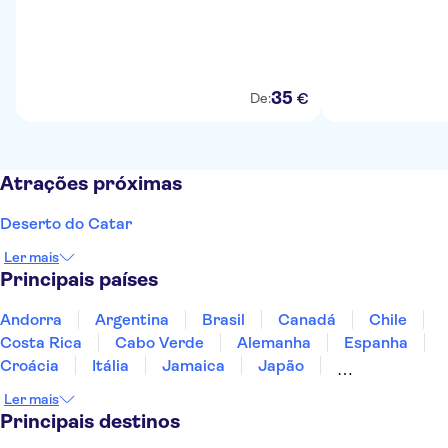
35
€
De:
Atrações próximas
Deserto do Catar
Ler mais
Principais países
Andorra
Argentina
Brasil
Canadá
Chile
Costa Rica
Cabo Verde
Alemanha
Espanha
Croácia
Itália
Jamaica
Japão
Luxemburgo
Marrocos
Maldivas
México
Ler mais
Portugal
Singapura
Turquia
Principais destinos