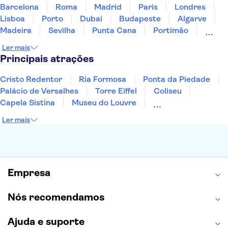
Barcelona
Roma
Madrid
Paris
Londres
Lisboa
Porto
Dubai
Budapeste
Algarve
Madeira
Sevilha
Punta Cana
Portimão
Albufeira
Sintra
Lagos
Vigo
Cascais
Ler mais
Sesimbra
Principais atrações
Cristo Redentor
Ria Formosa
Ponta da Piedade
Palácio de Versalhes
Torre Eiffel
Coliseu
Capela Sistina
Museu do Louvre
Sagrada Família
Parque Güell
Alhambra
Ler mais
Torre de Belém
Caminito del Rey
Castelo de São Jorge
Quinta da Regaleira
Palácio da Pena
Parque Warner
Rio Douro
Mosteiro dos Jerónimos
Livraria Lello
Empresa
Nós recomendamos
Ajuda e suporte