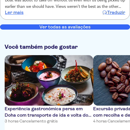
Boat was about to take off without us even with us being picked up
earlier than we should have. Views weren’t the best as the other
Ler mais
Traduzir
boat trip we did for sunset earlier in the week, we were hoping for
the same views but seemed to be miles away. Guide was lovely and
very helpful but very disappointed in this trip.
Ver todas as avaliações
Você também pode gostar
Experiência gastronómica persa em
Excursão privada
Doha com transporte de ida e volta do
com recolha e de
hotel
3 horas
·
Cancelamento grátis
4 horas
·
Cancelament