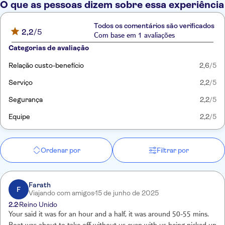
O que as pessoas dizem sobre essa experiência
Todos os comentários são verificados
2,2
/5
Com base em 1 avaliações
Categorias de avaliação
Relação custo-benefício
2,6
/5
Serviço
2,2
/5
Segurança
2,2
/5
Equipe
2,2
/5
Ordenar por
Filtrar por
Farath
F
Viajando com amigos
15 de junho de 2025
2.2
Reino Unido
Your said it was for an hour and a half, it was around 50-55 mins.