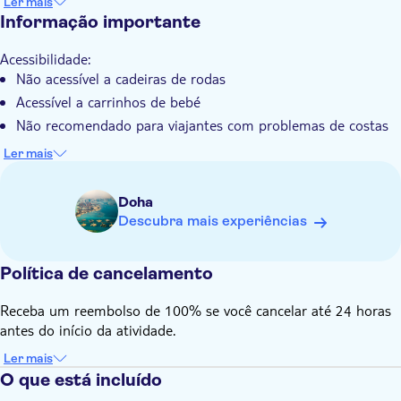
Ler mais
Transporte incluído
Perfeito para viajantes individuais, casais e famílias, o nosso
Informação importante
passeio foi concebido para proporcionar uma experiência
inesquecível para todos.
Acessibilidade:
Não acessível a cadeiras de rodas
Acessível a carrinhos de bebé
Não recomendado para viajantes com problemas de costas
Não recomendado para viajantes grávidas
Ler mais
Não recomendado para viajantes com problemas cardíacos
ou outras condições médicas graves
Doha
Descubra mais experiências
Política de cancelamento
Receba um reembolso de 100% se você cancelar até 24 horas
antes do início da atividade.
Ler mais
O que está incluído