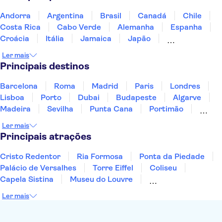
Andorra
Argentina
Brasil
Canadá
Chile
Costa Rica
Cabo Verde
Alemanha
Espanha
Croácia
Itália
Jamaica
Japão
Luxemburgo
Marrocos
Maldivas
México
Ler mais
Portugal
Singapura
Turquia
Principais destinos
Barcelona
Roma
Madrid
Paris
Londres
Lisboa
Porto
Dubai
Budapeste
Algarve
Madeira
Sevilha
Punta Cana
Portimão
Albufeira
Sintra
Lagos
Vigo
Cascais
Ler mais
Sesimbra
Principais atrações
Cristo Redentor
Ria Formosa
Ponta da Piedade
Palácio de Versalhes
Torre Eiffel
Coliseu
Capela Sistina
Museu do Louvre
Sagrada Família
Parque Güell
Alhambra
Ler mais
Torre de Belém
Caminito del Rey
Castelo de São Jorge
Quinta da Regaleira