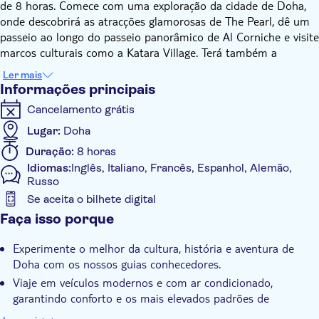
de 8 horas. Comece com uma exploração da cidade de Doha,
onde descobrirá as atracções glamorosas de The Pearl, dê um
passeio ao longo do passeio panorâmico de Al Corniche e visite
marcos culturais como a Katara Village. Terá também a
oportunidade de conhecer o Souq Waqif, um movimentado
Ler mais
mercado tradicional que oferece uma fatia da vida local.
Informações principais
De seguida, prepare-se para uma mudança de ritmo com uma
Cancelamento grátis
emocionante excursão à descoberta das dunas. Atravesse as
dunas de areia do sul do Qatar num veículo todo-o-terreno
Lugar:
Doha
4x4 topo de gama, explorando a impressionante praia deserta
Duração:
8 horas
localizada a 45 quilómetros a sul de Doha. Esta excursão
Idiomas:
Inglês, Italiano, Francês, Espanhol, Alemão,
combina na perfeição o fascínio metropolitano de Doha com a
Russo
emoção das suas paisagens desérticas.
Se aceita o bilhete digital
Informações adicionais
Faça isso porque
Confirmação instantânea
Experimente o melhor da cultura, história e aventura de
Tour guiado
Doha com os nossos guias conhecedores.
Tour privado
Viaje em veículos modernos e com ar condicionado,
garantindo conforto e os mais elevados padrões de
Pick up no hotel
segurança.