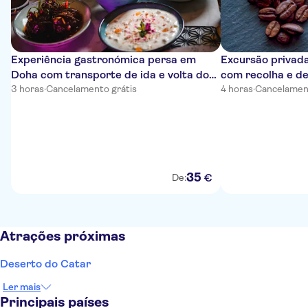
Experiência gastronómica persa em
Excursão privada
Doha com transporte de ida e volta do
com recolha e de
hotel
3 horas
·
Cancelamento grátis
4 horas
·
Cancelament
35
€
De:
Atrações próximas
Deserto do Catar
Ler mais
Principais países