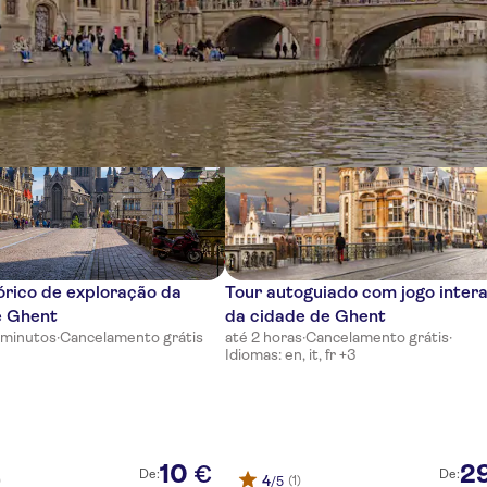
ias
órico de exploração da
Tour autoguiado com jogo intera
e Ghent
da cidade de Ghent
 minutos
·
Cancelamento grátis
até 2 horas
·
Cancelamento grátis
·
Idiomas: en, it, fr +3
10
2
€
De:
De:
4
)
(1)
/5