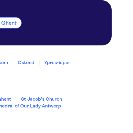
m Ghent
ksem
Ostend
Ypres-ieper
Ghent
St Jacob's Church
hedral of Our Lady Antwerp