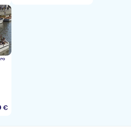
tro
0
€