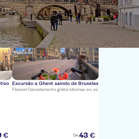
Ordenar por:
tivo
Excursão a Ghent saindo de Bruxelas
Flexível
·
Cancelamento grátis
·
Idiomas: en, es
9
43
€
€
De: