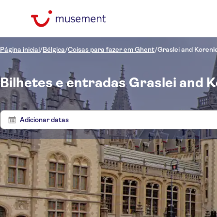
Página inicial
/
Bélgica
/
Coisas para fazer em Ghent
/
Graslei and Korenle
Bilhetes e entradas Graslei and K
Adicionar datas
Preço (por adulto)
Tours 
Hotel pickup
Opções de ingressos
Cancelamento gratuito
Categorias
€
€
At
Mín.
Máx.
Confirmação instantânea
Idomas
Atividades
NO-PICKUP