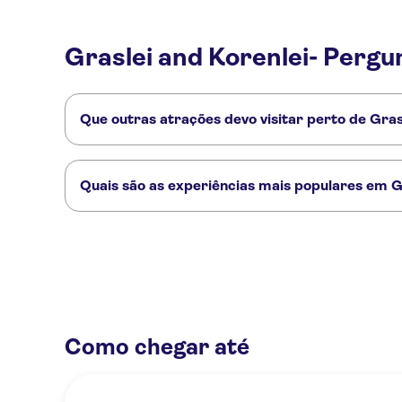
Graslei and Korenlei- Pergu
Que outras atrações devo visitar perto de Gras
Confira alguns outros pontos turísticos de Graslei and Kore
Castle Gravensteen
Vrijdagmarkt
Saint Bavo's Cathedral
Quais são as experiências mais populares em G
Estas são as atividades preferidas em Graslei and Korenlei:
Jogo histórico de exploração da cidade de Ghent
Tour autogui
Passeio de barco guiado no centro histórico de Gent
Como chegar até