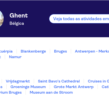
Ghent
Veja todas as atividades e
Bélgica
tuérpia
Blankenberge
Bruges
Antwerpen - Mer
t
Namur
Vrijdagmarkt
Saint Bavo's Cathedral
Cruises in 
as
Groeninge Museum
Grote Markt Antwerp
Cat
rium Bruges
Museum aan de Stroom