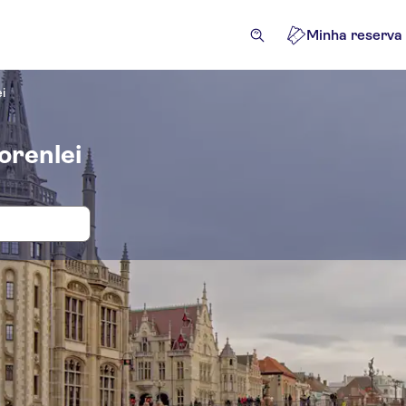
Minha reserva
i
orenlei
e bilhetes para Graslei and Korenlei
ividades
Atrações e visitas guiadas
Excursões e passeio