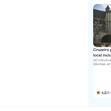
Cruzeiro 
local incl
40 minuto
Idiomas: en, 
4,2
/5