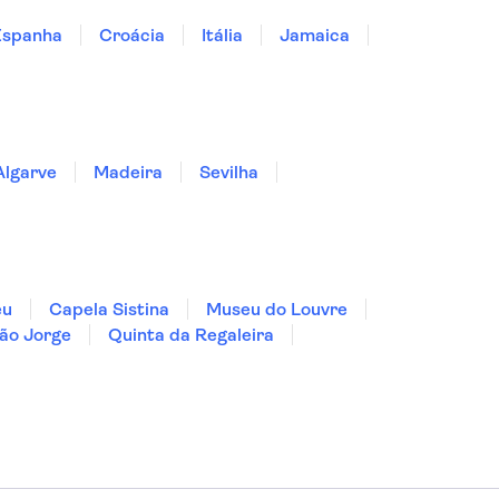
Espanha
Croácia
Itália
Jamaica
Algarve
Madeira
Sevilha
eu
Capela Sistina
Museu do Louvre
ão Jorge
Quinta da Regaleira