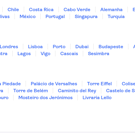
Chile
Costa Rica
Cabo Verde
Alemanha
ivas
México
Portugal
Singapura
Turquia
Londres
Lisboa
Porto
Dubai
Budapeste
ntra
Lagos
Vigo
Cascais
Sesimbra
a Piedade
Palácio de Versalhes
Torre Eiffel
Colis
ra
Torre de Belém
Caminito del Rey
Castelo de S
ouro
Mosteiro dos Jerónimos
Livraria Lello