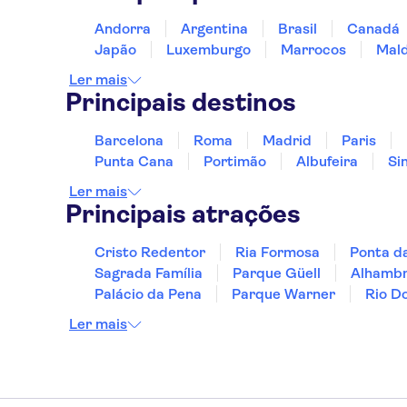
Andorra
Argentina
Brasil
Canadá
Japão
Luxemburgo
Marrocos
Mald
Ler mais
Principais destinos
Barcelona
Roma
Madrid
Paris
Punta Cana
Portimão
Albufeira
Si
Ler mais
Principais atrações
Cristo Redentor
Ria Formosa
Ponta d
Sagrada Família
Parque Güell
Alhamb
Palácio da Pena
Parque Warner
Rio D
Ler mais