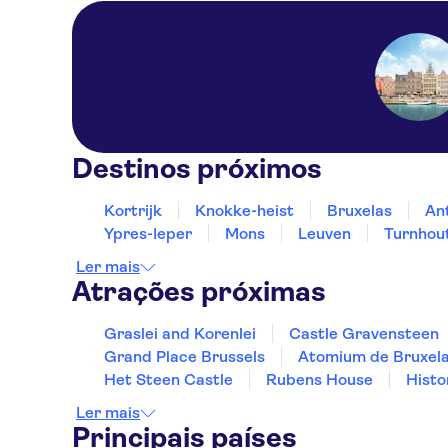
Destinos próximos
Kortrijk
Knokke-heist
Bruxelas
An
Ypres-Ieper
Mons
Leuven
Turnhou
Ler mais
Atrações próximas
Graslei and Korenlei
Castle Gravensteen
Grand Place Brussels
Atomium de Bruxel
Het Steen Castle
Rubens House
Histo
Ler mais
Principais países