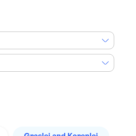
las
Cruzeiro guiado com 1 cerveja Gent local incluída
Graslei and Korenlei