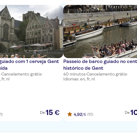
guiado com 1 cerveja Gent
Passeio de barco guiado no cen
uída
histórico de Gent
s
·
Cancelamento grátis
·
40 minutos
·
Cancelamento grátis
·
fr, nl
Idiomas: en, fr, nl
15
1
€
De:
De:
4,92
(1)
(10)
/5