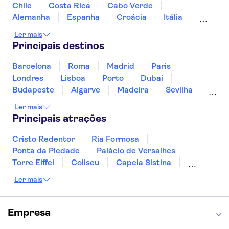
Historium Bruges
De Halve Maan Brewery
Chile
Costa Rica
Cabo Verde
Rosary Quay
Alemanha
Espanha
Croácia
Itália
Jamaica
Japão
Luxemburgo
Ler mais
Marrocos
Maldivas
México
Portugal
Principais destinos
Singapura
Turquia
Barcelona
Roma
Madrid
Paris
Londres
Lisboa
Porto
Dubai
Budapeste
Algarve
Madeira
Sevilha
Punta Cana
Portimão
Albufeira
Ler mais
Sintra
Lagos
Vigo
Cascais
Sesimbra
Principais atrações
Cristo Redentor
Ria Formosa
Ponta da Piedade
Palácio de Versalhes
Torre Eiffel
Coliseu
Capela Sistina
Museu do Louvre
Sagrada Família
Ler mais
Parque Güell
Alhambra
Torre de Belém
Caminito del Rey
Castelo de São Jorge
Quinta da Regaleira
Palácio da Pena
Empresa
Parque Warner
Rio Douro