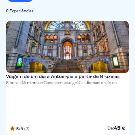
Caminhadas e
Cultura e história
tours de bicicleta
2 Experiências
Imperdíveis
Viagem de um dia a Antuérpia a partir de Bruxelas
8 horas 45 minutos
·
Cancelamento grátis
·
Idiomas: en, fr, es
45
€
De:
5
/5
(2)