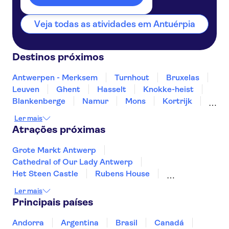
Veja todas as atividades em Antuérpia
Destinos próximos
Antwerpen - Merksem
Turnhout
Bruxelas
Leuven
Ghent
Hasselt
Knokke-heist
Blankenberge
Namur
Mons
Kortrijk
Bruges
Liège
Ostend
Ler mais
Atrações próximas
Grote Markt Antwerp
Cathedral of Our Lady Antwerp
Het Steen Castle
Rubens House
Museum aan de Stroom
Meir Palace
Ler mais
Grand Place Brussels
Atomium de Bruxelas
Principais países
Groeninge Museum
Graslei and Korenlei
Castle Gravensteen
Vrijdagmarkt
Andorra
Argentina
Brasil
Canadá