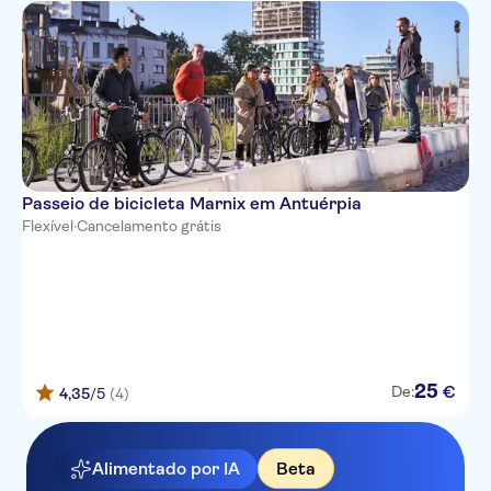
Passeio de bicicleta Marnix em Antuérpia
Flexível
·
Cancelamento grátis
25
€
De:
4,35
/5
(4)
Alimentado por IA
Beta