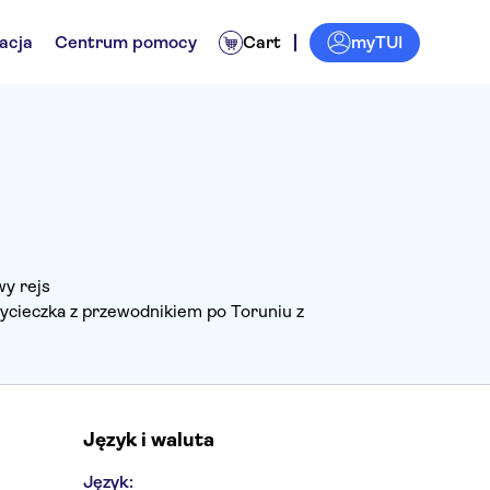
myTUI
acja
Centrum pomocy
Cart
y rejs
ycieczka z przewodnikiem po Toruniu z
Język i waluta
Język: