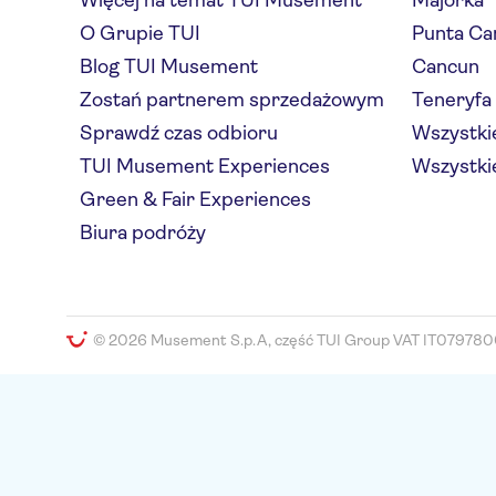
Więcej na temat TUI Musement
Majorka
O Grupie TUI
Punta Ca
Blog TUI Musement
Cancun
Zostań partnerem sprzedażowym
Teneryfa
Sprawdź czas odbioru
Wszystkie
TUI Musement Experiences
Wszystkie
Green & Fair Experiences
Biura podróży
© 2026 Musement S.p.A, część TUI Group VAT IT079780