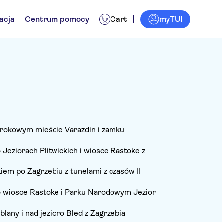
myTUI
acja
Centrum pomocy
Cart
rokowym mieście Varazdin i zamku
Jeziorach Plitwickich i wiosce Rastoke z
iem po Zagrzebiu z tunelami z czasów II
 wiosce Rastoke i Parku Narodowym Jezior
lany i nad jezioro Bled z Zagrzebia