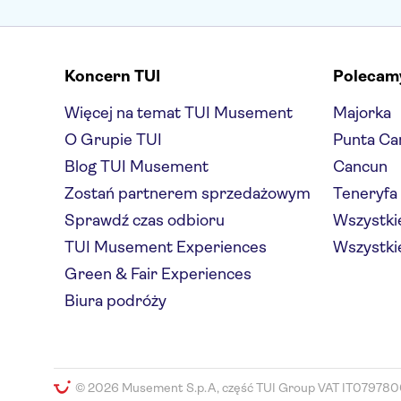
Koncern TUI
Polecam
Więcej na temat TUI Musement
Majorka
O Grupie TUI
Punta Ca
Blog TUI Musement
Cancun
Zostań partnerem sprzedażowym
Teneryfa
Sprawdź czas odbioru
Wszystkie
TUI Musement Experiences
Wszystkie
Green & Fair Experiences
Biura podróży
© 2026 Musement S.p.A, część TUI Group VAT IT079780