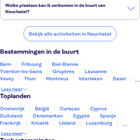
Welke plaatsen kan ik verkennen in de buurt van
Neuchatel?
Dit zijn een paar van onze favoriete plekken om te bezoeken in de
buurt van Neuchatel:
Bekijk alle activiteiten in Neuchatel
Bern
Fribourg
Biel-Bienne
Yverdon-les-bains
Gruyères
Bestemmingen in de buurt
Bern
Fribourg
Biel-Bienne
Yverdon-les-bains
Gruyères
Lausanne
Vevey
Thun
Montreux
Interlaken
Basel
Nyon
Grindelwald
Luzern
Genève
Lees meer
Toplanden
Oostenrijk
België
Curaçao
Cyprus
Duitsland
Denemarken
Egypte
Spanje
Frankrijk
Kroatië
IJsland
Luxemburg
Marokko
Nederland
Noorwegen
Portugal
Lees meer
Slovenië
Thailand
Tunesië
Turkije