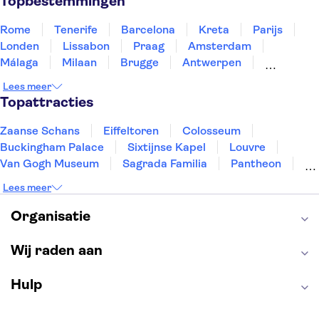
Topbestemmingen
Rome
Tenerife
Barcelona
Kreta
Parijs
Londen
Lissabon
Praag
Amsterdam
Málaga
Milaan
Brugge
Antwerpen
Rotterdam
Gent
Den Haag
Utrecht
Lees meer
Eindhoven
Haarlem
Leiden
Topattracties
Zaanse Schans
Eiffeltoren
Colosseum
Buckingham Palace
Sixtijnse Kapel
Louvre
Van Gogh Museum
Sagrada Familia
Pantheon
Tower of London
Rijksmuseum
Moulin Rouge
Lees meer
Keukenhof
ARTIS
Edinburgh Castle
Alcatraz
Park Güell
Alhambra
Efteling
Organisatie
Antelope Canyon
Wij raden aan
Hulp