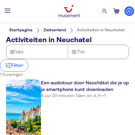
Filters
Prijs (per volwassene)
Hoteltransfer
Ticketopties
Startpagina
Zwitserland
Activiteiten in Neuchatel
Tour met audiogids
Categorieën
Min.
€
Max.
€
Activiteiten in Neuchatel
Instant confirmation
Activiteiten
NO-PICKUP
Taal
Wandeltochten
Duits
Van:
Tot:
Engels
Frans
Filter
Italiaans
1 Ervaringen
Een audiotour door Neuchâtel die je op
je smartphone kunt downloaden
8 uur 20 minuten
·
Talen: en, it, fr +1