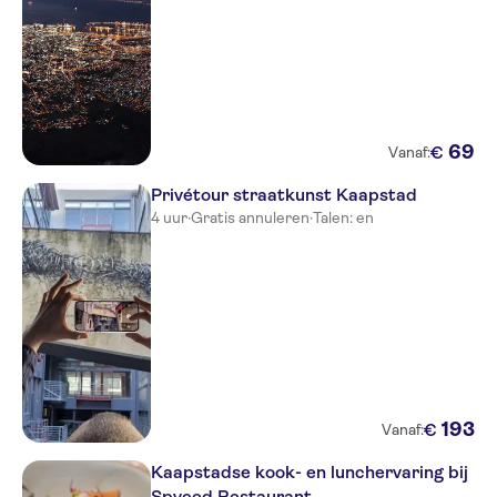
69
€
Vanaf:
Privétour straatkunst Kaapstad
4 uur
·
Gratis annuleren
·
Talen: en
193
€
Vanaf:
Kaapstadse kook- en lunchervaring bij
Spyced Restaurant