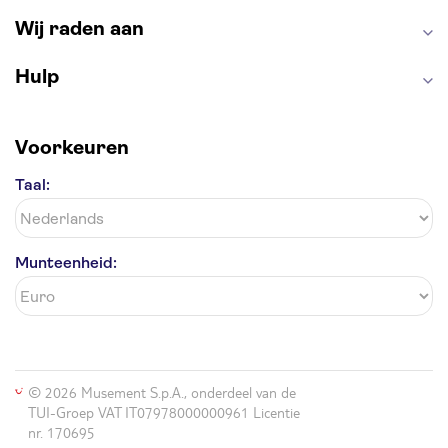
Wij raden aan
Hulp
Voorkeuren
Taal:
Munteenheid:
© 2026 Musement S.p.A., onderdeel van de
TUI-Groep VAT IT07978000000961 Licentie
nr. 170695