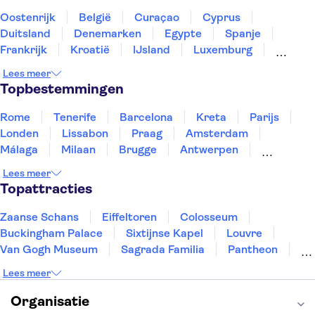
Oostenrijk
België
Curaçao
Cyprus
Duitsland
Denemarken
Egypte
Spanje
Frankrijk
Kroatië
IJsland
Luxemburg
Marokko
Nederland
Noorwegen
Portugal
Lees meer
Slovenië
Thailand
Tunesië
Turkije
Topbestemmingen
Rome
Tenerife
Barcelona
Kreta
Parijs
Londen
Lissabon
Praag
Amsterdam
Málaga
Milaan
Brugge
Antwerpen
Rotterdam
Gent
Den Haag
Utrecht
Lees meer
Eindhoven
Haarlem
Leiden
Topattracties
Zaanse Schans
Eiffeltoren
Colosseum
Buckingham Palace
Sixtijnse Kapel
Louvre
Van Gogh Museum
Sagrada Familia
Pantheon
Tower of London
Rijksmuseum
Moulin Rouge
Lees meer
Keukenhof
ARTIS
Edinburgh Castle
Alcatraz
Park Güell
Alhambra
Efteling
Organisatie
Antelope Canyon