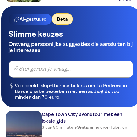
AI-gestuurd
Beta
Slimme keuzes
Ontvang persoonlijke suggesties die aansluiten bij
je interesses
Stel gerust je vraag...
Voorbeeld: skip-the-line tickets om La Pedrera in
Barcelona te bezoeken met een audiogids voor
minder dan 70 euro.
Cape Town City avondtour met een
lokale gids
3 uur 30 minuten
·
Gratis annuleren
·
Talen: en