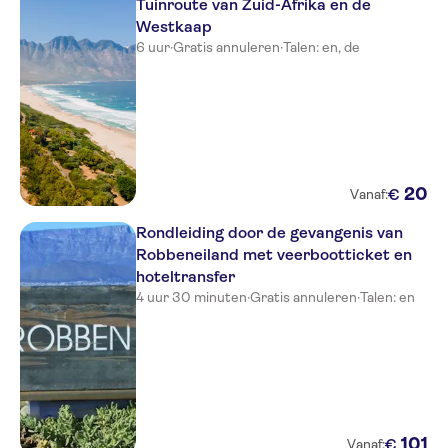
Tuinroute van Zuid-Afrika en de
Westkaap
6 uur
·
Gratis annuleren
·
Talen: en, de
20
€
Vanaf:
Rondleiding door de gevangenis van
Robbeneiland met veerbootticket en
hoteltransfer
4 uur 30 minuten
·
Gratis annuleren
·
Talen: en
101
€
Vanaf: