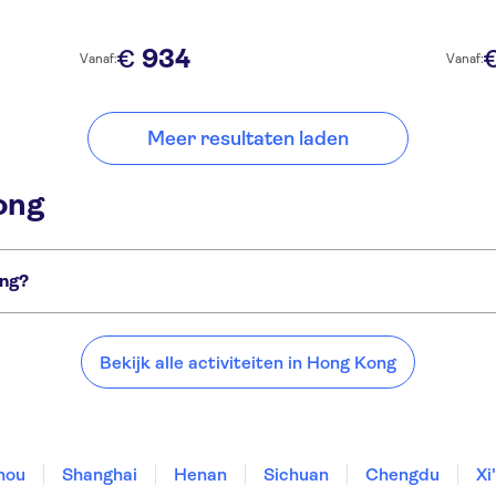
934
€
Vanaf:
Vanaf:
Meer resultaten laden
ong
ong?
urt van Hong Kong:
Bekijk alle activiteiten in Hong Kong
hou
Shanghai
Henan
Sichuan
Chengdu
Xi