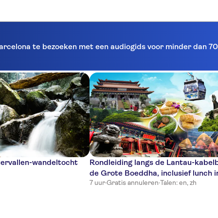
Barcelona te bezoeken met een audiogids voor minder dan 70
ervallen-wandeltocht
Rondleiding langs de Lantau-kabel
de Grote Boeddha, inclusief lunch i
7 uur
·
Gratis annuleren
·
Talen: en, zh
Hongkong