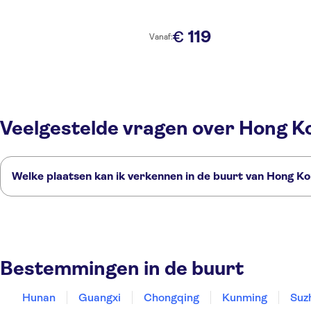
119
€
Vanaf:
Veelgestelde vragen over Hong K
Welke plaatsen kan ik verkennen in de buurt van Hong K
Dit zijn een paar van onze favoriete plekken om te bezoeken in de bu
Hunan
Guangxi
Chongqing
Kunming
Suzhou
Bestemmingen in de buurt
Hunan
Guangxi
Chongqing
Kunming
Suz