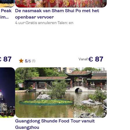
 Peak
De nasmaak van Sham Shui Po met het
dim
openbaar vervoer
4 uur
·
Gratis annuleren
·
Talen: en
87
87
€
€
Vanaf:
5
(1)
/5
Guangdong Shunde Food Tour vanuit
Guangzhou