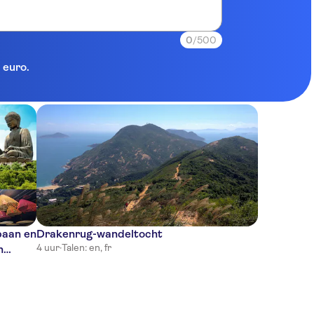
0
/500
 euro.
baan en
Drakenrug-wandeltocht
4 uur
·
Talen: en, fr
n