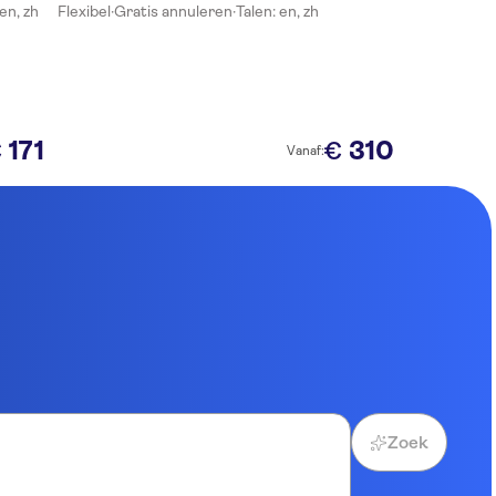
 en, zh
Flexibel
·
Gratis annuleren
·
Talen: en, zh
171
310
€
€
Vanaf:
Zoek