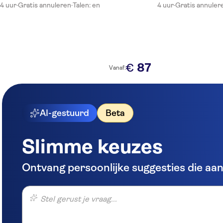
4 uur
·
Gratis annuleren
·
Talen: en
4 uur
·
Gratis annuler
proeverijen
87
€
Vanaf:
AI-gestuurd
Beta
Slimme keuzes
Ontvang persoonlijke suggesties die aans
Stel gerust je vraag...