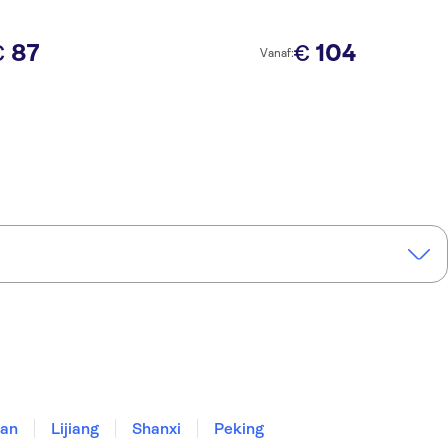
87
104
€
€
Vanaf:
'an
Lijiang
Shanxi
Peking