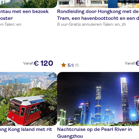
antau met een bezoek
Rondleiding door Hongkong met de
ooster
Tram, een havenboottocht en een 
en
·
Talen: en
6 uur
·
Gratis annuleren
·
Talen: en, zh
sum-diner
120
€
Vanaf:
Vanaf:
5
(1)
/5
ng Kong Island met rit
Nachtcruise op de Pearl River in
Guangzhou