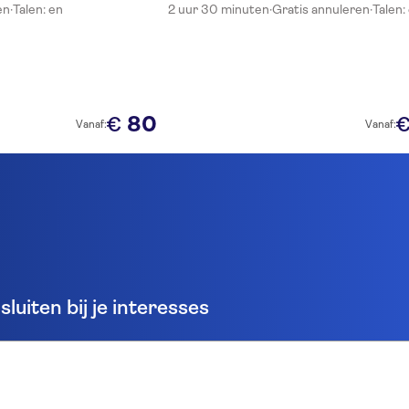
en
·
Talen: en
2 uur 30 minuten
·
Gratis annuleren
·
Talen:
80
€
Vanaf:
Vanaf:
luiten bij je interesses