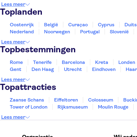
Lees meer
Toplanden
Oostenrijk
België
Curaçao
Cyprus
Duits
Nederland
Noorwegen
Portugal
Slovenië
Lees meer
Topbestemmingen
Rome
Tenerife
Barcelona
Kreta
Londen
Gent
Den Haag
Utrecht
Eindhoven
Haar
Lees meer
Topattracties
Zaanse Schans
Eiffeltoren
Colosseum
Bucki
Tower of London
Rijksmuseum
Moulin Rouge
Lees meer