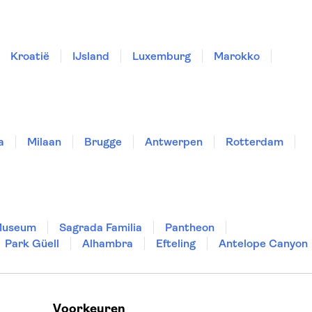
Kroatië
IJsland
Luxemburg
Marokko
a
Milaan
Brugge
Antwerpen
Rotterdam
Museum
Sagrada Familia
Pantheon
Park Güell
Alhambra
Efteling
Antelope Canyon
Voorkeuren