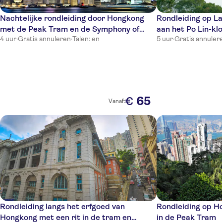
Nachtelijke rondleiding door Hongkong
Rondleiding op L
met de Peak Tram en de Symphony of
aan het Po Lin-kl
4 uur
·
Gratis annuleren
·
Talen: en
5 uur
·
Gratis annuler
Lights
65
€
Vanaf:
Rondleiding langs het erfgoed van
Rondleiding op Ho
Hongkong met een rit in de tram en
in de Peak Tram