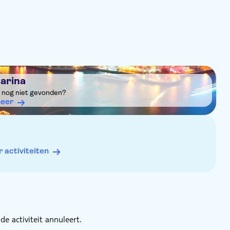
me rug-, skelet- of hartaandoeningen
arina
n betalende volwassene
it nog niet gevonden?
eer
op het moment vanaf vertrek
activiteiten
e activiteit annuleert.