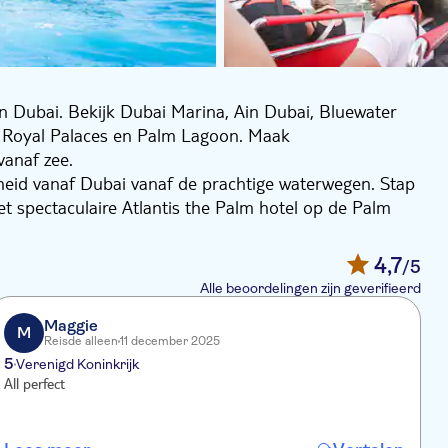
n Dubai. Bekijk Dubai Marina, Ain Dubai, Bluewater
b, Royal Palaces en Palm Lagoon. Maak
anaf zee.
heid vanaf Dubai vanaf de prachtige waterwegen. Stap
 spectaculaire Atlantis the Palm hotel op de Palm
sterrenhotel Burj Al Arab voor een unieke
ai en nog veel meer.
4,7
/5
Alle beoordelingen zijn geverifieerd
Maggie
M
Reisde alleen
11 december 2025
5
Verenigd Koninkrijk
All perfect
K
H
g