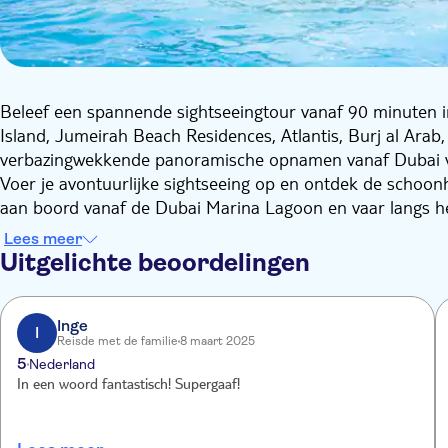
Beleef een spannende sightseeingtour vanaf 90 minuten i
Island, Jumeirah Beach Residences, Atlantis, Burj al Ara
verbazingwekkende panoramische opnamen vanaf Dubai v
Voer je avontuurlijke sightseeing op en ontdek de schoon
aan boord vanaf de Dubai Marina Lagoon en vaar langs het
Jumeirah. Vervolgens vaar je naar het wereldberoemde 7-
Lees meer
sightseeingtour. Je bezoekt ook Bluewater Island, Ain Dub
Uitgelichte beoordelingen
Inge
I
Reisde met de familie
8 maart 2025
5
Nederland
In een woord fantastisch! Supergaaf!