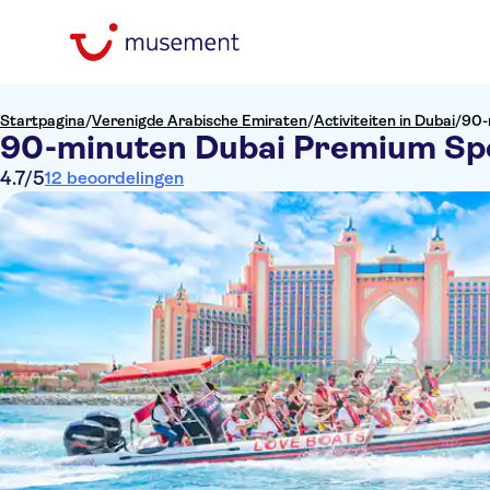
Startpagina
/
Verenigde Arabische Emiraten
/
Activiteiten in Dubai
/
90-
90-minuten Dubai Premium Sp
4.7
/5
12 beoordelingen