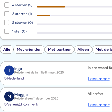
4 sterren (2)
3 sterren (1)
2 sterren (0)
1 ster (0)
Alle
Met vrienden
Met partner
Alleen
Met de f
Inge
In een woord fa
I
Reisde met de familie
8 maart 2025
5
Nederland
Lees meer
Maggie
All perfect
M
Reisde alleen
11 december 2025
5
Verenigd Koninkrijk
Lees meer