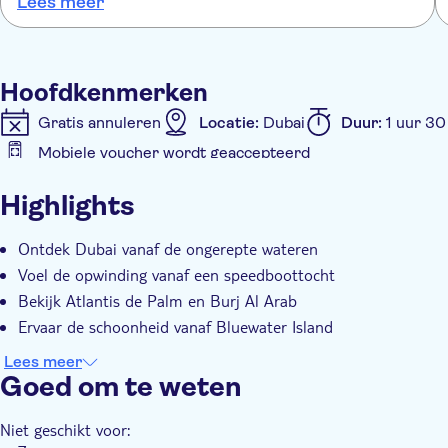
Lees meer
Hoofdkenmerken
Gratis annuleren
Locatie:
Dubai
Duur:
1 uur 30
Mobiele voucher wordt geaccepteerd
Extra kenmerken
Highlights
Instant confirmation
Tour met gids
E-Voucher
Ontdek Dubai vanaf de ongerepte wateren
Voel de opwinding vanaf een speedboottocht
Bekijk Atlantis de Palm en Burj Al Arab
Ervaar de schoonheid vanaf Bluewater Island
Lees meer
Goed om te weten
Niet geschikt voor: