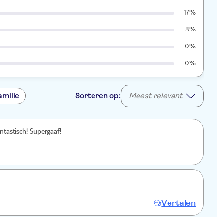
17%
8%
0%
0%
amilie
Sorteren op:
Meest relevant
ntastisch! Supergaaf!
Vertalen