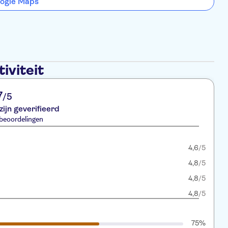
ogle Maps
iviteit
7
/5
zijn geverifieerd
beoordelingen
4,6
/5
4,8
/5
4,8
/5
4,8
/5
75%