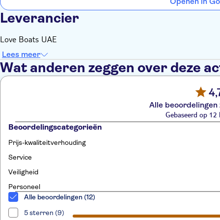
Openen in Go
Leverancier
Love Boats UAE
Lees meer
Wat anderen zeggen over deze act
4,
Alle beoordelingen 
Gebaseerd op 12 
Beoordelingscategorieën
Prijs-kwaliteitverhouding
Service
Veiligheid
Personeel
Alle beoordelingen (12)
5 sterren (9)