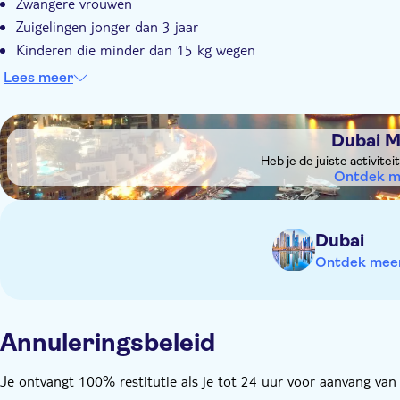
Zwangere vrouwen
Zuigelingen jonger dan 3 jaar
Kinderen die minder dan 15 kg wegen
Mensen met een handicap of medische aandoeningen, met na
Lees meer
Niet toegestaan:
Huisdieren zijn niet toegestaan aan boord
DSA1Dubai Marina
Van tevoren weten:
Dubai M
Passagiers vanaf 3-11 jaar moeten worden begeleid door ee
Heb je de juiste activite
Ontdek m
De tochten zijn afhankelijk vanaf de weersomstandigheden 
Dubai
Ontdek meer 
Annuleringsbeleid
Je ontvangt 100% restitutie als je tot 24 uur voor aanvang van d