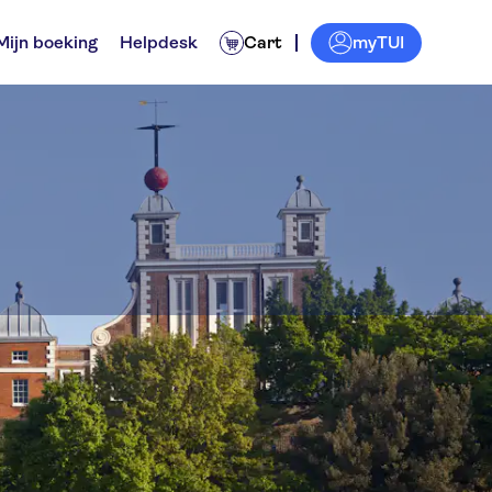
myTUI
Mijn boeking
Helpdesk
Cart
oor locals
Tickets en evenementen
Activiteiten