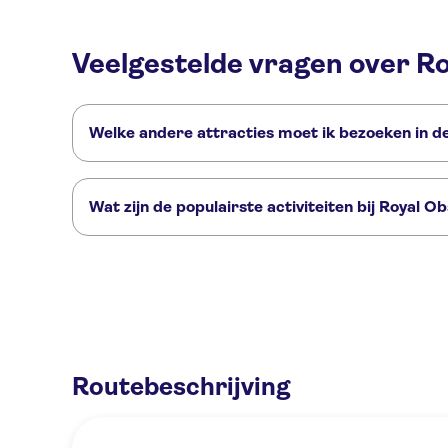
Veelgestelde vragen over R
Welke andere attracties moet ik bezoeken in d
Deze andere attracties in Royal Observatory wil je niet mis
London Eye
Harry Potter tours vanuit London
Harry Potter
Wat zijn de populairste activiteiten bij Royal O
Dit zijn de populairste activiteiten bij Royal Observatory:
De London Pass® met toegang tot 100+ attracties
Go City | L
Routebeschrijving