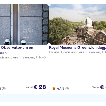
k Observatorium en
Royal Museums Greenwich dag
Flexibel
·
Gratis annuleren
·
Talen: en, it, 
iaan
tis annuleren
·
Talen: en, it, fr +5
28
€
€
Vanaf:
Vanaf:
4,4
(11)
(5)
5
/5