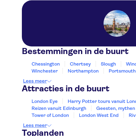
Bestemmingen in de buurt
Chessington
Chertsey
Slough
Win
Winchester
Northampton
Portsmouth
Lees meer
Attracties in de buurt
London Eye
Harry Potter tours vanuit Lo
Reizen vanuit Edinburgh
Geesten, mythen 
Tower of London
London West End
Ri
Lees meer
Toplanden