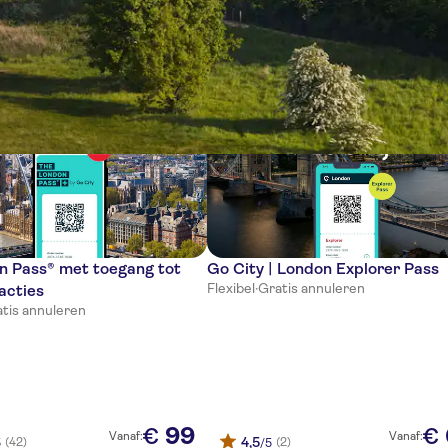
en
n Pass® met toegang tot
Go City | London Explorer Pass
Flexibel
·
Gratis annuleren
acties
tis annuleren
99
€
€
Vanaf:
Vanaf:
4,5
(42)
(2)
5
/5