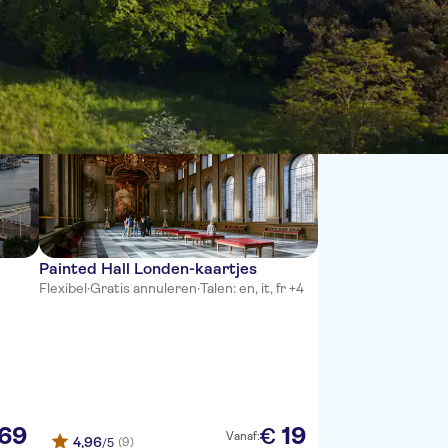
Sorteren op:
Painted Hall Londen-kaartjes
Flexibel
·
Gratis annuleren
·
Talen: en, it, fr +4
69
19
€
Vanaf:
4,96
(9)
/5