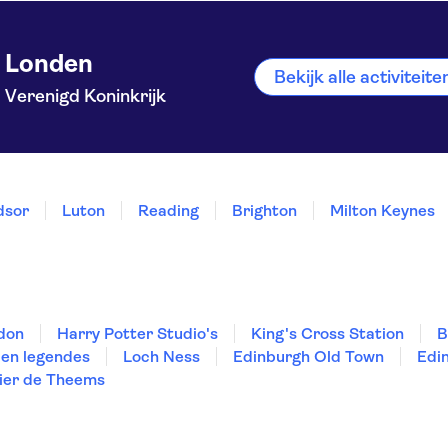
Londen
Bekijk alle activiteit
Verenigd Koninkrijk
dsor
Luton
Reading
Brighton
Milton Keynes
ndon
Harry Potter Studio's
King's Cross Station
B
en legendes
Loch Ness
Edinburgh Old Town
Edi
vier de Theems