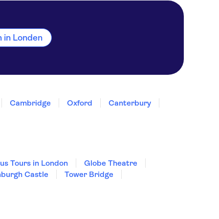
en in Londen
Cambridge
Oxford
Canterbury
us Tours in London
Globe Theatre
nburgh Castle
Tower Bridge