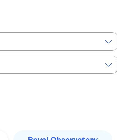
 en Nulmeridiaan
Royal Museums Greenwich dagpas
Royal Observatory