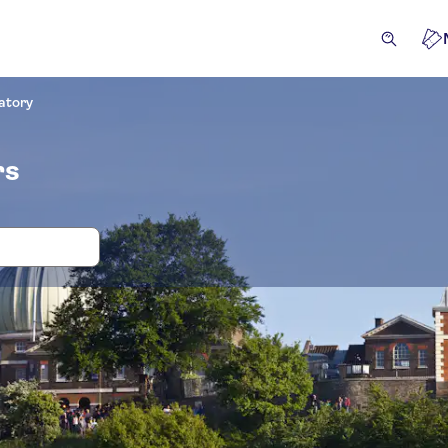
atory
rs
 en tickets voor Royal Observatory
sies & Dagtrips
Attracties en rondleidingen
Excursies v