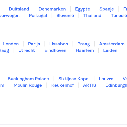
Duitsland
Denemarken
Egypte
Spanje
F
oorwegen
Portugal
Slovenië
Thailand
Tunesië
Londen
Parijs
Lissabon
Praag
Amsterdam
Haag
Utrecht
Eindhoven
Haarlem
Leiden
Buckingham Palace
Sixtijnse Kapel
Louvre
V
um
Moulin Rouge
Keukenhof
ARTIS
Edinburgh