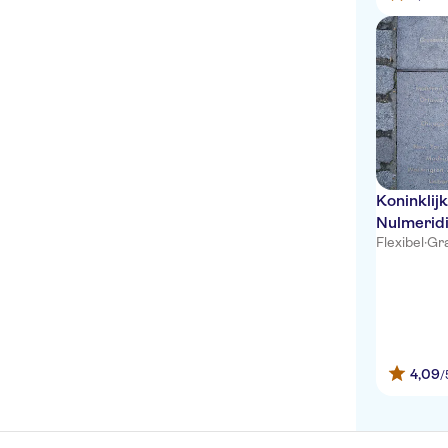
Koninklij
Nulmerid
Flexibel
·
Gra
4,09
/