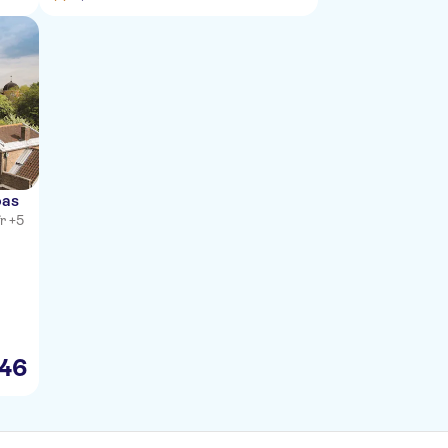
pas
fr +5
46