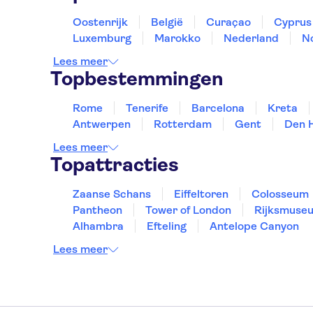
Oostenrijk
België
Curaçao
Cyprus
Luxemburg
Marokko
Nederland
N
Lees meer
Topbestemmingen
Rome
Tenerife
Barcelona
Kreta
Antwerpen
Rotterdam
Gent
Den 
Lees meer
Topattracties
Zaanse Schans
Eiffeltoren
Colosseum
Pantheon
Tower of London
Rijksmuse
Alhambra
Efteling
Antelope Canyon
Lees meer