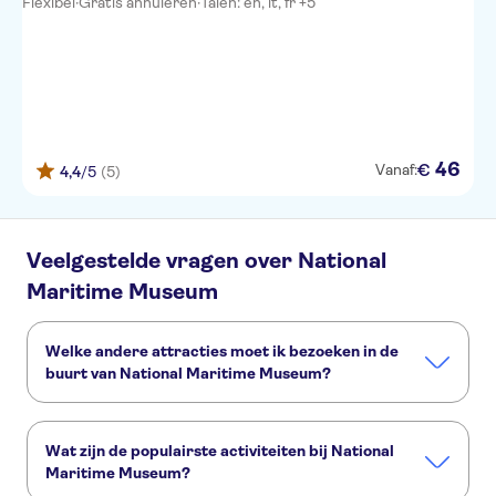
Flexibel
·
Gratis annuleren
·
Talen: en, it, fr +5
46
€
Vanaf:
4,4
/5
(5)
Veelgestelde vragen over National
Maritime Museum
Welke andere attracties moet ik bezoeken in de
buurt van National Maritime Museum?
Deze andere attracties in National Maritime Museum wil je
niet missen:
Wat zijn de populairste activiteiten bij National
Harry Potter tours vanuit London
London Eye
Maritime Museum?
Harry Potter Studio's
King's Cross Station