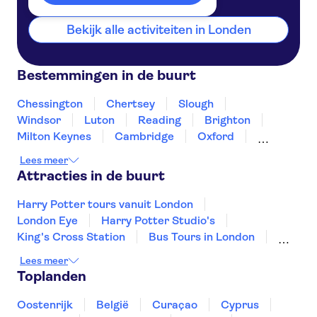
Bekijk alle activiteiten in Londen
Bestemmingen in de buurt
Chessington
Chertsey
Slough
Windsor
Luton
Reading
Brighton
Milton Keynes
Cambridge
Oxford
Canterbury
Winchester
Northampton
Lees meer
Portsmouth
Attracties in de buurt
Harry Potter tours vanuit London
London Eye
Harry Potter Studio's
King's Cross Station
Bus Tours in London
Globe Theatre
Reizen vanuit Edinburgh
Lees meer
Geesten, mythen en legendes
Toplanden
Edinburgh Old Town
Loch Ness
Tower Bridge
Tower of London
Oostenrijk
België
Curaçao
Cyprus