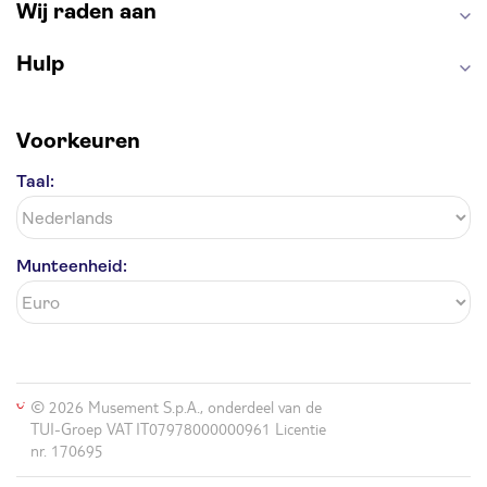
Wij raden aan
Hulp
Voorkeuren
Taal:
Munteenheid:
© 2026 Musement S.p.A., onderdeel van de
TUI-Groep VAT IT07978000000961 Licentie
nr. 170695