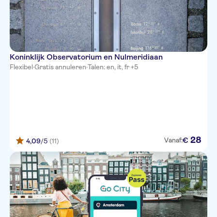
Koninklijk Observatorium en Nulmeridiaan
Flexibel
·
Gratis annuleren
·
Talen: en, it, fr +5
28
€
Vanaf:
4,09
/5
(11)