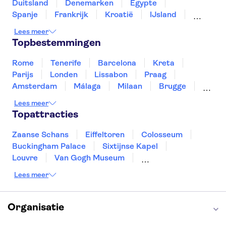
Edinburgh Castle
London West End
Duitsland
Denemarken
Egypte
Rivier de Theems
Spanje
Frankrijk
Kroatië
IJsland
Luxemburg
Marokko
Nederland
Lees meer
Noorwegen
Portugal
Slovenië
Topbestemmingen
Thailand
Tunesië
Turkije
Rome
Tenerife
Barcelona
Kreta
Parijs
Londen
Lissabon
Praag
Amsterdam
Málaga
Milaan
Brugge
Antwerpen
Rotterdam
Gent
Lees meer
Den Haag
Utrecht
Eindhoven
Topattracties
Haarlem
Leiden
Zaanse Schans
Eiffeltoren
Colosseum
Buckingham Palace
Sixtijnse Kapel
Louvre
Van Gogh Museum
Sagrada Familia
Pantheon
Lees meer
Tower of London
Rijksmuseum
Moulin Rouge
Keukenhof
ARTIS
Edinburgh Castle
Alcatraz
Park Güell
Organisatie
Alhambra
Efteling
Antelope Canyon